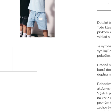
Detské b
Toto klas
prvkom k
vzhľad s
Je vyrobe
vynikajúc
pokožke.
Predná st
ktorá do
dopĺňa 
Pohodlný
aktívnych
Výstrih j
na krk a
pevným š
zachováv