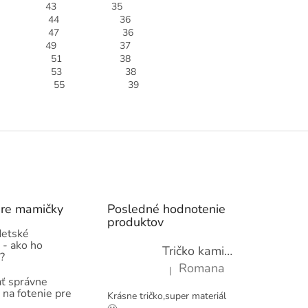
04 43 35
10 44 36
16 47 36
22 49 37
28 51 38
34 53 38
40 55 39
pre mamičky
Posledné hodnotenie
produktov
detské
 - ako ho
Tričko kamióny pre chlapcov - novinka (98-134)
?
Romana
|
Hodnotenie produktu je 5 z 5 hviez
ť správne
 na fotenie pre
Krásne tričko,super materiál