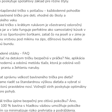
m poskytuje spoľahlivý základ pre rôzne štýly.
lapčenské tričko s potlačou – každodenné pohodlie
avlnené tričko pre deti, vhodné do školy a
ského veku
ské tričko s krátkym rukávom je všestranný celoročný
a jar a v lete funguje perfektne ako samostatný kúsok v
i so športovými šortkami, zatiaľ čo na jeseň a v zime je
ou vrstvou pod mikinu na zips, džínsovú bundu alebo
ú bundu.
adené otázky - FAQ
ač na detskom tričku bezpečná v práčke? Nie, aplikácia
modernú a odolnú metódu tlače, ktorá je odolná voči
praniu a žehleniu naruby.
ať správnu veľkosť bavlneného trička pre dieťa?
me riadiť sa štandardnou výškou dieťaťa a vybrať si
ktorú pravidelne nosí. Voľnejší strih poskytuje optimálny
pre pohyb.
ál trička úplne bezpečný pre citlivú pokožku? Áno,
, 100 % bavlna s hladkou väzbou umožňuje pokožke
ím sa minimalizuje riziko prehriatia a podráždenia.