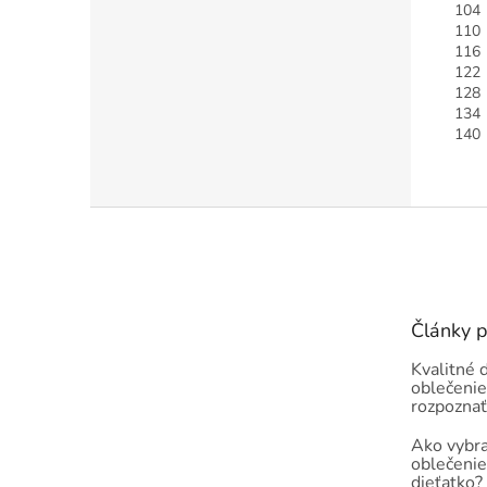
1
1
1
1
1
1
1
Z
á
p
ä
t
Články 
i
e
Kvalitné 
oblečenie
rozpoznať
Ako vybra
oblečenie
dieťatko?