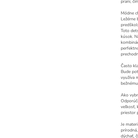
praní, čí
Módne ch
Ležérne b
predškol
Toto det
kúsok. N
kombináci
perfektn
prechodn
Často kl
Bude potl
využíva 
bežnému 
Ako vybr
Odporúča
veľkosť, 
priestor 
Je materi
prírodná
dýchať, č