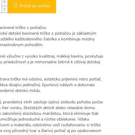
Pridať do košíka
avlnené tričko s potlačou
ické detské bavlnené tričko s potlačou je základným
aždého každodenného šatníka a kombinuje módny
 maximálnym pohodlím.
né výlučne z vysoko kvalitnej, mäkkej bavlny, poskytuje
u priedušnosť a je mimoriadne šetrné k citlivej detskej
rana trička má odolnú, esteticky príjemnú retro potlač,
dáva dizajnu jedinečný, športový nádych a dokonale
modernú detskú módu.
, pravidelný strih zaisťuje úplnú slobodu pohybu počas
 hier vonku, školských aktivít alebo relaxácie doma.
e zakončený elastickou manžetou, ktorá eliminuje tlak
 umožňuje jednoduché a rýchle obliekanie. Vďaka
vom a materiálu odolnému voči rozťahovaniu si tričko
a svoj pôvodný tvar a žiarivú potlač aj po opakovanom