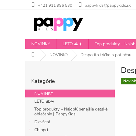
Prejsť
+421 911 996 530
pappykids@pappykids.sk
na
obsah
NOVINKY
LETO 🌊☀️
Top produkty – Najobľ
Domov
NOVINKY
Despacito tričko s potlačou 
B
Desp
o
Preskočiť
č
Kategórie
kategórie
Novink
n
ý
NOVINKY
p
LETO 🌊☀️
a
Top produkty – Najobľúbenejšie detské
n
oblečenie | PappyKids
e
Dievčatá
l
Chlapci