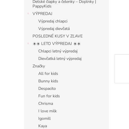
Detské čiapky a čelenky – Doplnky |
PappyKids
VÝPREDAJ
Výpredaj chlapci
Výpredaj dievčatá
POSLEDNÉ KUSY V ZĽAVE
☀️☀️ LETO VÝPREDAJ ☀️☀️
Chlapci letný výpredaj
Dievčatká letný výpredaj
Značky
All for kids
Bunny kids
Despacito
Fun for kids
Chrisma
I love milk
Igomill
Kaya