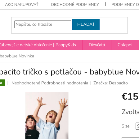
AKO NAKUPOVAŤ
OBCHODNÉ PODMIENKY
PODMIENKY 
HĽADAŤ
úbenejšie detské oblečenie | PappyKids
Dievčatá
Chlapci
- babyblue Novinka
acito tričko s potlačou - babyblue No
Priemerné
Neohodnotené
Podrobnosti hodnotenia
Značka:
Despacito
a
hodnotenie
€15
produktu
je
0,0
Jednotko
Zvoľt
z
cena:
5
hviezdičiek.
Size