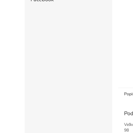
Popi
Pod
Veľk
9