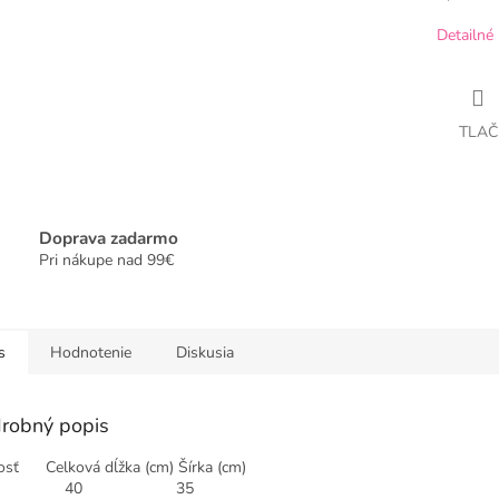
Detailné 
TLAČ
Doprava zadarmo
Pri nákupe nad 99€
s
Hodnotenie
Diskusia
robný popis
osť Celková dĺžka (cm) Šírka (cm)
8 40 35