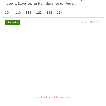
nosenie. Elegantný strih s naberanou sukňou a...
104
110
116
122
128
134
Kód:
7609/98
Novinka
Tričko Pink Blossoom