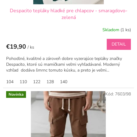
l
Despacito tepláky hladké pre chlapcov - smaragdovo-
e
zelená
č
e
Skladom
(1 ks)
n
DETAIL
€19,90
i
/ ks
e
Pohodlné, kvalitné a zároveň dobre vyzerajúce tepláky značky
,
Despacito, ktoré sú mamičkami veľmi vyhľadávané. Moderný
vzhľad dodáva šmrnc tomuto kúsku, a preto je veľmi...
k
t
104
110
122
128
140
o
Kód:
7603/98
Novinka
r
é
v
z
n