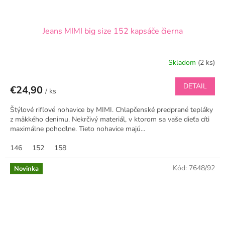
Jeans MIMI big size 152 kapsáče čierna
Skladom
(2 ks)
DETAIL
€24,90
/ ks
Štýlové rifľové nohavice by MIMI. Chlapčenské predprané tepláky
z mäkkého denimu. Nekrčivý materiál, v ktorom sa vaše dieťa cíti
maximálne pohodlne. Tieto nohavice majú...
146
152
158
Kód:
7648/92
Novinka