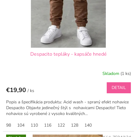
i
k
Despacito tepláky - kapsáče hnedé
Skladom
(1 ks)
DETAIL
€19,90
/ ks
Popis a špecifikácia produktu: Acid wash - spraný efekt nohavice
Despacito Objavte jedinečný štýl s nohavicami Despacito! Tieto
nohavice sú vyrobené z vysoko kvalitných...
98
104
110
116
122
128
140