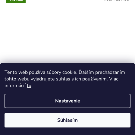
Tento web používa súbory cookie. Ďalším prechádzaním
tohto webu vyjadrujete súhlas s ich používaním. Viac
informácií
tu
.
Luxusný komplet pre dievčatká srnky Novinka
Nastavenie
Skladom
(1 ks)
Súhlasím
DETAIL
€29,90
/ ks