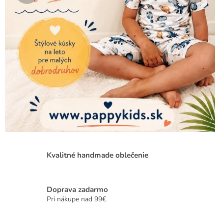
z
n
a
č
k
a
z
a
m
e
r
Kvalitné handmade oblečenie
a
n
á
Doprava zadarmo
n
Pri nákupe nad 99€
a