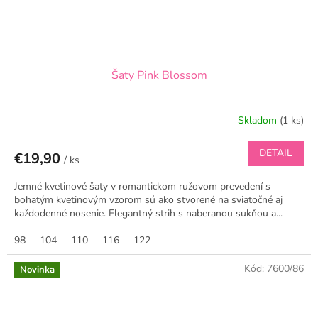
Šaty Pink Blossom
Skladom
(1 ks)
DETAIL
€19,90
/ ks
Jemné kvetinové šaty v romantickom ružovom prevedení s
bohatým kvetinovým vzorom sú ako stvorené na sviatočné aj
každodenné nosenie. Elegantný strih s naberanou sukňou a...
98
104
110
116
122
Kód:
7600/86
Novinka