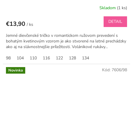
Skladom
(1 ks)
DETAIL
€13,90
/ ks
Jemné dievčenské tričko v romantickom ružovom prevedení s
bohatým kvetinovým vzorom je ako stvorené na letné prechádzky
ako aj na slávnostnejšie príležitosti. Volánikové rukávy...
98
104
110
116
122
128
134
Kód:
7606/98
Novinka