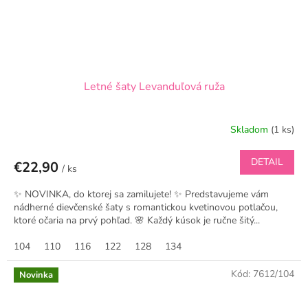
Letné šaty Levanduľová ruža
Skladom
(1 ks)
DETAIL
€22,90
/ ks
✨ NOVINKA, do ktorej sa zamilujete! ✨ Predstavujeme vám
nádherné dievčenské šaty s romantickou kvetinovou potlačou,
ktoré očaria na prvý pohľad. 🌸 Každý kúsok je ručne šitý...
104
110
116
122
128
134
Kód:
7612/104
Novinka