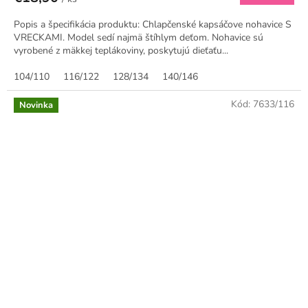
Popis a špecifikácia produktu: Chlapčenské kapsáčove nohavice S
VRECKAMI. Model sedí najmä štíhlym deťom. Nohavice sú
vyrobené z mäkkej teplákoviny, poskytujú dieťaťu...
104/110
116/122
128/134
140/146
Kód:
7633/116
Novinka