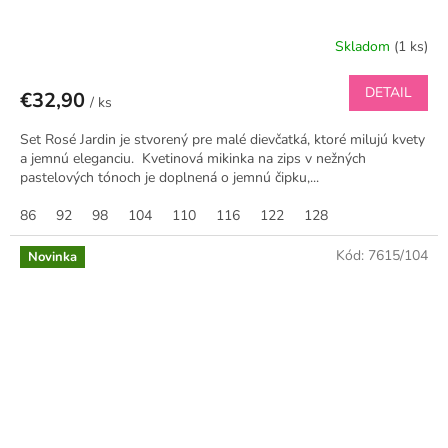
Skladom
(1 ks)
DETAIL
€32,90
/ ks
Set Rosé Jardin je stvorený pre malé dievčatká, ktoré milujú kvety
a jemnú eleganciu. Kvetinová mikinka na zips v nežných
pastelových tónoch je doplnená o jemnú čipku,...
86
92
98
104
110
116
122
128
Kód:
7615/104
Novinka