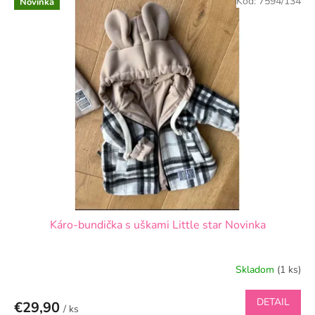
Kód:
7594/134
Novinka
Káro-bundička s uškami Little star Novinka
Skladom
(1 ks)
DETAIL
€29,90
/ ks