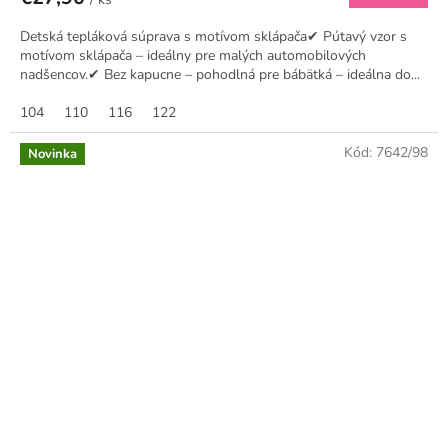
Detská tepláková súprava s motívom sklápača✔ Pútavý vzor s
motívom sklápača – ideálny pre malých automobilových
nadšencov.✔ Bez kapucne – pohodlná pre bábätká – ideálna do...
104
110
116
122
Kód:
7642/98
Novinka