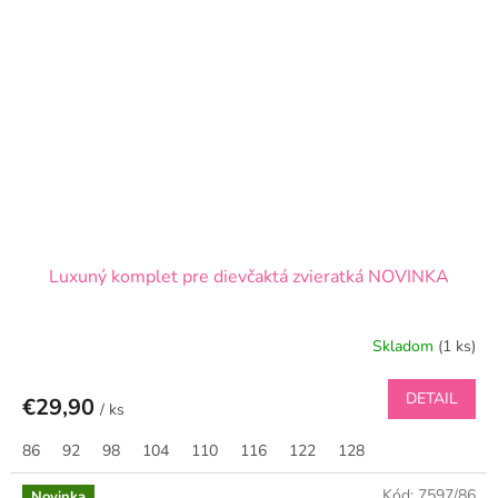
Luxuný komplet pre dievčaktá zvieratká NOVINKA
Skladom
(1 ks)
DETAIL
€29,90
/ ks
86
92
98
104
110
116
122
128
Kód:
7597/86
Novinka