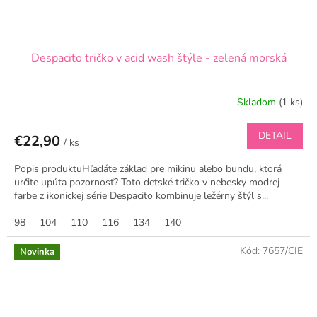
Despacito tričko v acid wash štýle - zelená morská
Skladom
(1 ks)
DETAIL
€22,90
/ ks
Popis produktuHľadáte základ pre mikinu alebo bundu, ktorá
určite upúta pozornosť? Toto detské tričko v nebesky modrej
farbe z ikonickej série Despacito kombinuje ležérny štýl s...
98
104
110
116
134
140
Kód:
7657/CIE
Novinka