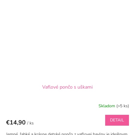
Vaflové pončo s uškami
Skladom
(>5 ks)
DETAIL
€14,90
/ ks
Jemné, ľahké a krásne detské pončo z vaflovej bavlny je ideálnym