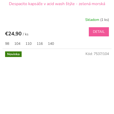
Despacito kapsáče v acid wash štýle - zelená morská
Skladom
(1 ks)
DETAIL
€24,90
/ ks
98
104
110
116
140
Kód:
7537/104
Novinka