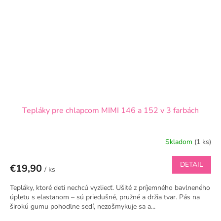
Tepláky pre chlapcom MIMI 146 a 152 v 3 farbách
Skladom
(1 ks)
DETAIL
€19,90
/ ks
Tepláky, ktoré deti nechcú vyzliecť. Ušité z príjemného bavlneného
úpletu s elastanom – sú priedušné, pružné a držia tvar. Pás na
širokú gumu pohodlne sedí, nezošmykuje sa a...