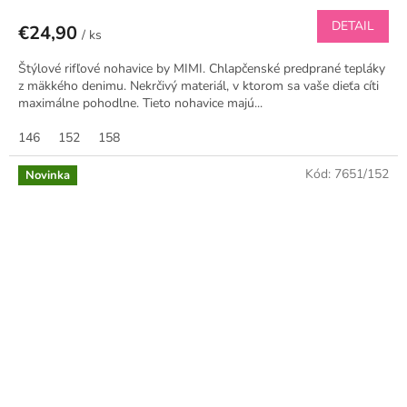
DETAIL
€24,90
/ ks
Štýlové rifľové nohavice by MIMI. Chlapčenské predprané tepláky
z mäkkého denimu. Nekrčivý materiál, v ktorom sa vaše dieťa cíti
maximálne pohodlne. Tieto nohavice majú...
146
152
158
Kód:
7651/152
Novinka