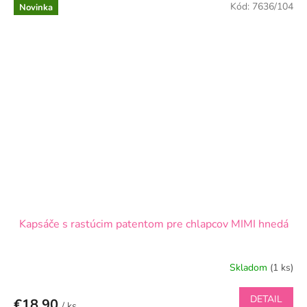
Kód:
7636/104
Novinka
Kapsáče s rastúcim patentom pre chlapcov MIMI hnedá
Skladom
(1 ks)
DETAIL
€18,90
/ ks