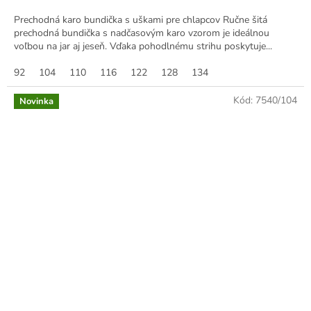
Prechodná karo bundička s uškami pre chlapcov Ručne šitá
prechodná bundička s nadčasovým karo vzorom je ideálnou
voľbou na jar aj jeseň. Vďaka pohodlnému strihu poskytuje...
92
104
110
116
122
128
134
Kód:
7540/104
Novinka