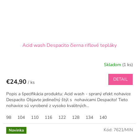
Acid wash Despacito čierna riflové tepláky
Skladom
(1 ks)
DETAIL
€24,90
/ ks
Popis a špecifikácia produktu: Acid wash - spraný efekt nohavice
Despacito Objavte jedinečný štýl s nohavicami Despacito! Tieto
nohavice sú vyrobené z vysoko kvalitných...
98
104
110
116
122
128
134
140
Kód:
7621/MIN
Novinka