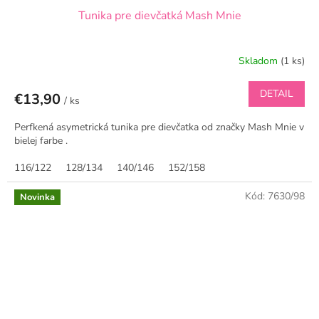
Tunika pre dievčatká Mash Mnie
Skladom
(1 ks)
DETAIL
€13,90
/ ks
Perfkená asymetrická tunika pre dievčatka od značky Mash Mnie v
bielej farbe .
116/122
128/134
140/146
152/158
Kód:
7630/98
Novinka