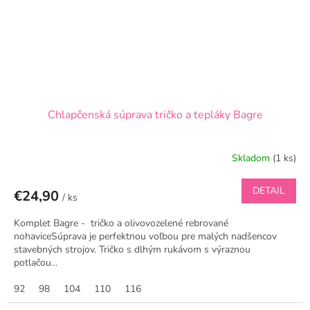
Chlapčenská súprava tričko a tepláky Bagre
Skladom
(1 ks)
DETAIL
€24,90
/ ks
Komplet Bagre - tričko a olivovozelené rebrované
nohaviceSúprava je perfektnou voľbou pre malých nadšencov
stavebných strojov. Tričko s dlhým rukávom s výraznou
potlačou...
92
98
104
110
116