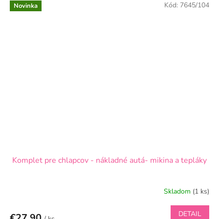
Kód:
7645/104
Novinka
Komplet pre chlapcov - nákladné autá- mikina a tepláky
Skladom
(1 ks)
DETAIL
€27,90
/ ks