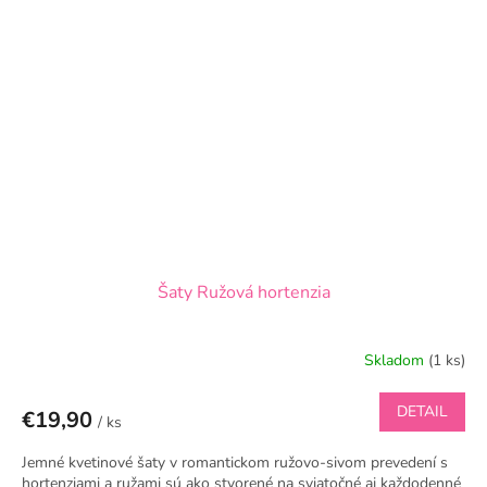
Šaty Ružová hortenzia
Skladom
(1 ks)
DETAIL
€19,90
/ ks
Jemné kvetinové šaty v romantickom ružovo-sivom prevedení s
hortenziami a ružami sú ako stvorené na sviatočné aj každodenné