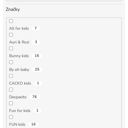
Značky
All for kids
7
Auri & Rozi
3
Bunny kids
16
By oh baby
25
CACKO kids
1
Despacito
76
Fun for kids
1
FUN kids
16