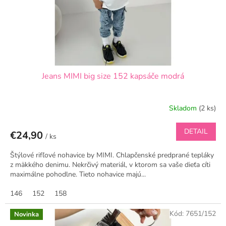
Jeans MIMI big size 152 kapsáče modrá
Skladom
(2 ks)
DETAIL
€24,90
/ ks
Štýlové rifľové nohavice by MIMI. Chlapčenské predprané tepláky
z mäkkého denimu. Nekrčivý materiál, v ktorom sa vaše dieťa cíti
maximálne pohodlne. Tieto nohavice majú...
146
152
158
Kód:
7651/152
Novinka