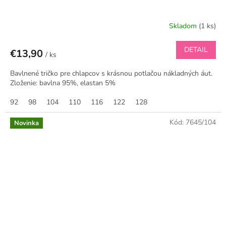
Skladom
(1 ks)
DETAIL
€13,90
/ ks
Bavlnené tričko pre chlapcov s krásnou potlačou nákladných áut.
Zloženie: bavlna 95%, elastan 5%
92
98
104
110
116
122
128
Kód:
7645/104
Novinka