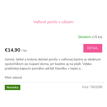
Vaflové pončo s uškami
Skladom
(>5 ks)
DETAIL
€14,90
/ ks
Jemné, ľahké a krásne detské pončo z vaflovej bavlny je ideálnym
spoločníkom po kúpaní doma, pri bazéne aj na pláži. Vďaka
praktickej kapucni pomáha udržať hlavičku v teple e...
Mint zelená
Kód:
7603/98
Novinka