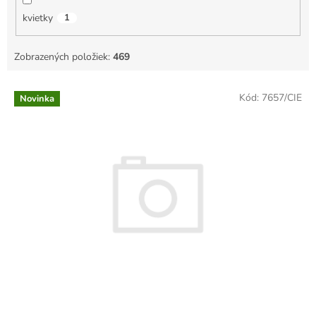
kvietky
1
Zobrazených položiek:
469
V
Kód:
7657/CIE
Novinka
ý
p
i
s
p
r
o
d
u
k
t
o
v