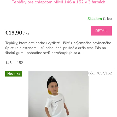
Tepláky pre chlapcom MIMI 146 a 152 v 3 farbách
Skladom
(1 ks)
DETAIL
€19,90
/ ks
Tepláky, ktoré deti nechcú vyzliecť. Ušité z príjemného bavlneného
úpletu s elastanom – sú priedušné, pružné a držia tvar. Pás na
širokú gumu pohodlne sedí, nezošmykuje sa a...
146
152
Kód:
7654/152
Novinka