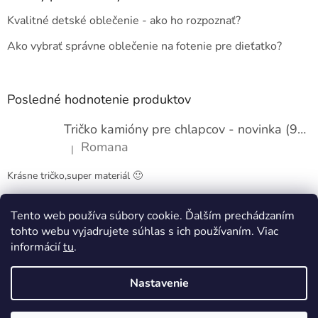
i
t
s
Kvalitné detské oblečenie - ako ho rozpoznať?
i
u
e
Ako vybrať správne oblečenie na fotenie pre dieťatko?
Posledné hodnotenie produktov
Tričko kamióny pre chlapcov - novinka (98-134)
Romana
|
Hodnotenie produktu je 5 z 5 hviezdičiek.
Krásne tričko,super materiál 🙂
Tento web používa súbory cookie. Ďalším prechádzaním
Obchodné podmienky
Kontakty
tohto webu vyjadrujete súhlas s ich používaním. Viac
informácií
tu
.
Nastavenie
Vytvoril Shoptet