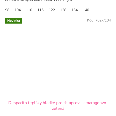
nohavice sú vyrobené z vysoko kvalitných...
98
104
110
116
122
128
134
140
Kód:
7627/104
Novinka
Despacito tepláky hladké pre chlapcov - smaragdovo-
zelená