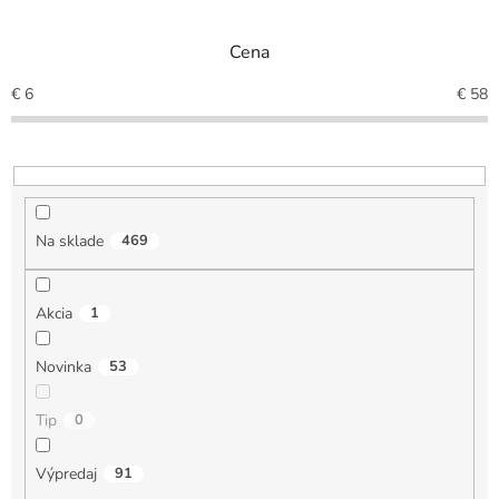
i
e
Cena
p
r
€
6
€
58
o
d
u
k
t
o
Na sklade
469
v
Akcia
1
Novinka
53
Tip
0
Výpredaj
91