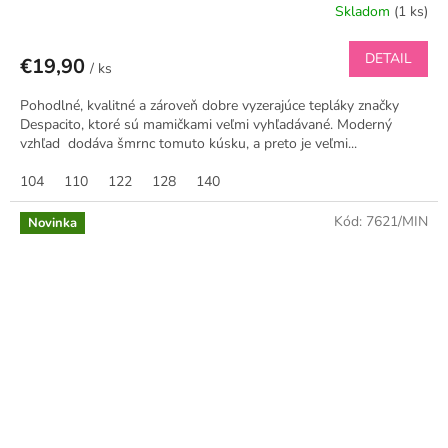
Skladom
(1 ks)
DETAIL
€19,90
/ ks
Pohodlné, kvalitné a zároveň dobre vyzerajúce tepláky značky
Despacito, ktoré sú mamičkami veľmi vyhľadávané. Moderný
vzhľad dodáva šmrnc tomuto kúsku, a preto je veľmi...
104
110
122
128
140
Kód:
7621/MIN
Novinka