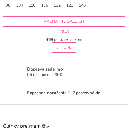
98
104
110
116
122
128
140
NAČÍTAŤ 12 ĎALŠÍCH
S
1
40
t
O
r
469
položiek celkom
v
á
l
HORE
n
á
k
o
d
v
a
a
c
Doprava zadarmo
n
i
Pri nákupe nad 99€
i
e
e
p
r
Expresné doručenie 1-2 pracovné dni
v
k
Z
y
v
á
ý
p
p
ä
Články pre mamičky