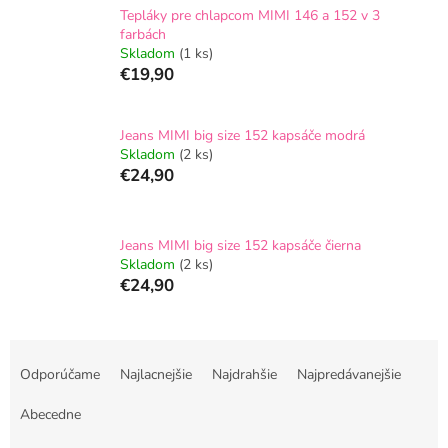
Tepláky pre chlapcom MIMI 146 a 152 v 3
farbách
Skladom
(1 ks)
€19,90
Jeans MIMI big size 152 kapsáče modrá
Skladom
(2 ks)
€24,90
Jeans MIMI big size 152 kapsáče čierna
Skladom
(2 ks)
€24,90
R
a
Odporúčame
Najlacnejšie
Najdrahšie
Najpredávanejšie
d
e
Abecedne
n