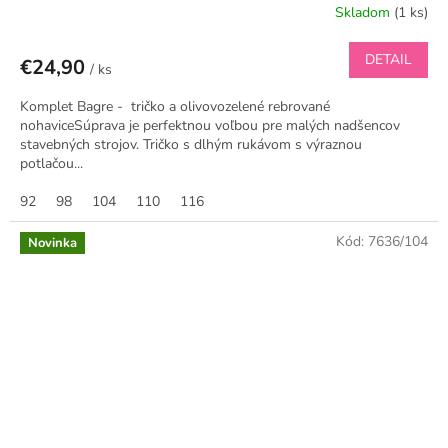
Skladom
(1 ks)
DETAIL
€24,90
/ ks
Komplet Bagre - tričko a olivovozelené rebrované
nohaviceSúprava je perfektnou voľbou pre malých nadšencov
stavebných strojov. Tričko s dlhým rukávom s výraznou
potlačou...
92
98
104
110
116
Kód:
7636/104
Novinka