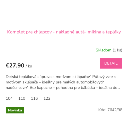
Komplet pre chlapcov - nákladné autá- mikina a tepláky
Skladom
(1 ks)
DETAIL
€27,90
/ ks
Detská tepláková súprava s motívom sklápača✔ Pútavý vzor s
motívom sklápača – ideálny pre malých automobilových
nadšencov.✔ Bez kapucne – pohodlná pre bábätká – ideálna do...
104
110
116
122
Kód:
7642/98
Novinka