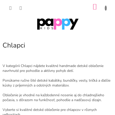
Prejsť
NÁKU
na
obsah
KOŠÍK
Chlapci
V kategórii Chlapci nájdete kvalitné handmade detské oblečenie
navrhnuté pre pohodlie a aktívny pohyb detí.
Ponúkame ručne šité detské kabátiky, bundičky, vesty, tričká a ďalšie
kúsky z príjemných a odolných materiálov.
Oblečenie je vhodné na každodenné nosenie aj do chladnejšieho
počasia, s dôrazom na funkčnosť, pohodlie a nadčasový dizajn.
Vyberte si kvalitné detské oblečenie pre chlapcov v rôznych
veľkostiach.