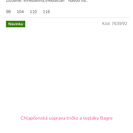
Zloženie: 95%bavlna,5%elastan Návod na...
98
104
110
116
Kód:
7639/92
Novinka
Chlapčenská súprava tričko a tepláky Bagre