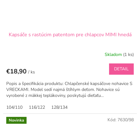
Kapsáče s rastúcim patentom pre chlapcov MIMI hnedá
Skladom
(1 ks)
DETAIL
€18,90
/ ks
Popis a špecifikácia produktu: Chlapčenské kapsáčove nohavice S
VRECKAMI. Model sedí najmä štíhlym deťom. Nohavice sú
vyrobené z mäkkej teplákoviny, poskytujú dieťaťu...
104/110
116/122
128/134
Kód:
7630/98
Novinka