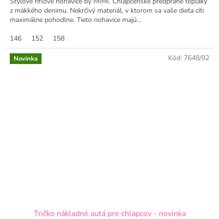
Štýlové rifľové nohavice by MIMI. Chlapčenské predprané tepláky
z mäkkého denimu. Nekrčivý materiál, v ktorom sa vaše dieťa cíti
maximálne pohodlne. Tieto nohavice majú...
146
152
158
Kód:
7648/92
Novinka
Tričko nákladné autá pre chlapcov - novinka