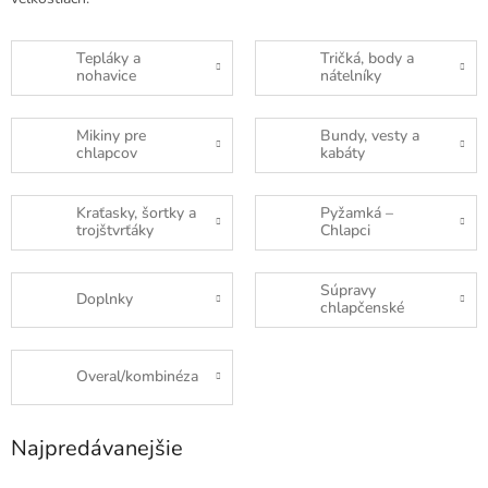
Tepláky a
Tričká, body a
nohavice
nátelníky
Mikiny pre
Bundy, vesty a
chlapcov
kabáty
Kraťasky, šortky a
Pyžamká –
trojštvrťáky
Chlapci
Súpravy
Doplnky
chlapčenské
Overal/kombinéza
Najpredávanejšie