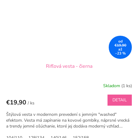
od
€19,90
až
–23 %
Rifľová vesta - čierna
Skladom
(1 ks)
DETAIL
€19,90
/ ks
Štýlová vesta v modernom prevedení s jemným "washed"
efektom. Vesta má zapínanie na kovové gombíky, náprsné vrecká
a trendy jemné ošúchanie, ktoré jej dodáva moderný vzhľad....
104/110
128/134
140/146
152/158