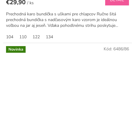
€29,90
/ ks
Prechodná karo bundička s uškami pre chlapcov Ručne šitá
prechodná bundička s nadčasovým karo vzorom je ideálnou
voľbou na jar aj jeseň. Vďaka pohodlnému strihu poskytuje...
104
110
122
134
Kód:
6486/86
Novinka