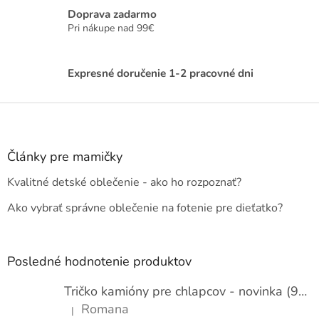
a
a
c
Doprava zadarmo
n
i
Pri nákupe nad 99€
i
e
e
p
r
Expresné doručenie 1-2 pracovné dni
v
k
Z
y
v
á
ý
p
p
ä
Články pre mamičky
i
t
s
Kvalitné detské oblečenie - ako ho rozpoznať?
i
u
e
Ako vybrať správne oblečenie na fotenie pre dieťatko?
Posledné hodnotenie produktov
Tričko kamióny pre chlapcov - novinka (98-134)
Romana
|
Hodnotenie produktu je 5 z 5 hviezdičiek.