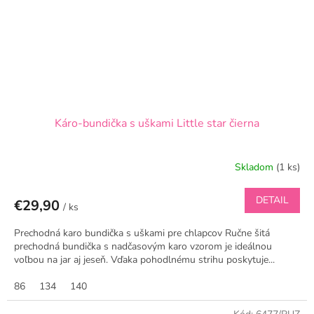
Káro-bundička s uškami Little star čierna
Skladom
(1 ks)
DETAIL
€29,90
/ ks
Prechodná karo bundička s uškami pre chlapcov Ručne šitá
prechodná bundička s nadčasovým karo vzorom je ideálnou
voľbou na jar aj jeseň. Vďaka pohodlnému strihu poskytuje...
86
134
140