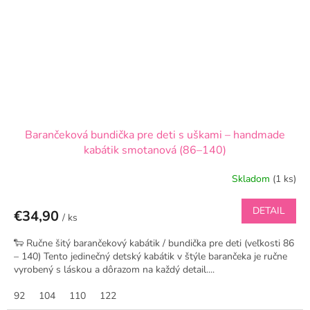
Barančeková bundička pre deti s uškami – handmade
kabátik smotanová (86–140)
Skladom
(1 ks)
DETAIL
€34,90
/ ks
🐑 Ručne šitý barančekový kabátik / bundička pre deti (veľkosti 86
– 140) Tento jedinečný detský kabátik v štýle barančeka je ručne
vyrobený s láskou a dôrazom na každý detail....
92
104
110
122