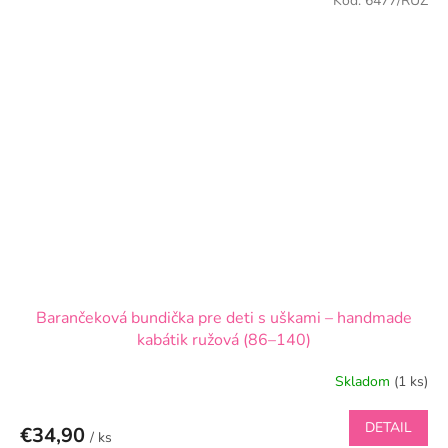
Kód:
6477/RUZ
Barančeková bundička pre deti s uškami – handmade
kabátik ružová (86–140)
Skladom
(1 ks)
DETAIL
€34,90
/ ks