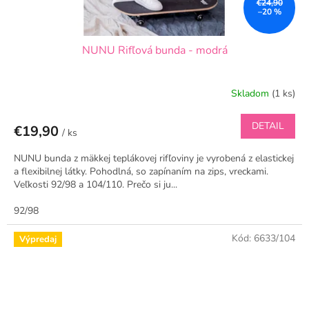
€24,90
–20 %
NUNU Rifľová bunda - modrá
Skladom
(1 ks)
DETAIL
€19,90
/ ks
NUNU bunda z mäkkej teplákovej rifľoviny je vyrobená z elastickej
a flexibilnej látky. Pohodlná, so zapínaním na zips, vreckami.
Veľkosti 92/98 a 104/110. Prečo si ju...
92/98
Kód:
6633/104
Výpredaj