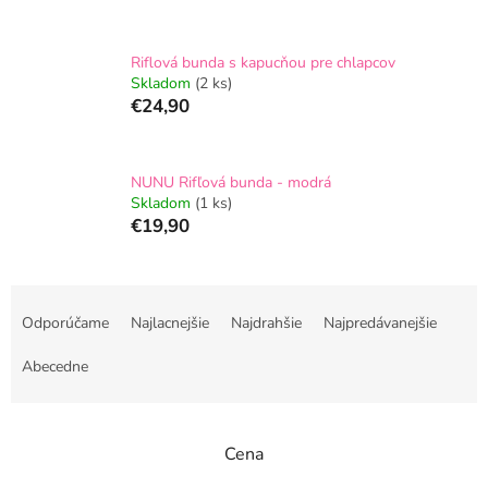
Riflová bunda s kapucňou pre chlapcov
Skladom
(2 ks)
€24,90
NUNU Rifľová bunda - modrá
Skladom
(1 ks)
€19,90
R
a
Odporúčame
Najlacnejšie
Najdrahšie
Najpredávanejšie
d
e
Abecedne
n
i
e
Cena
p
r