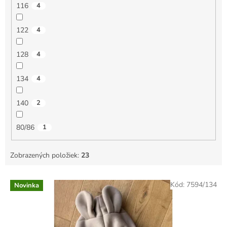
116
4
122
4
128
4
134
4
140
2
80/86
1
Zobrazených položiek:
23
V
Kód:
7594/134
Novinka
ý
p
i
s