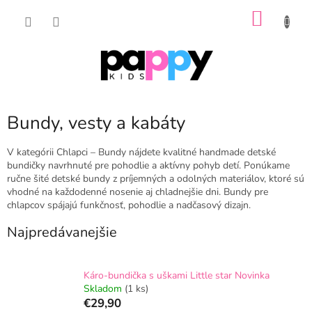
Prejsť
NÁKU
na
obsah
KOŠÍK
Bundy, vesty a kabáty
V kategórii Chlapci – Bundy nájdete kvalitné handmade detské
bundičky navrhnuté pre pohodlie a aktívny pohyb detí. Ponúkame
ručne šité detské bundy z príjemných a odolných materiálov, ktoré sú
vhodné na každodenné nosenie aj chladnejšie dni. Bundy pre
chlapcov spájajú funkčnosť, pohodlie a nadčasový dizajn.
Najpredávanejšie
Káro-bundička s uškami Little star Novinka
Skladom
(1 ks)
€29,90