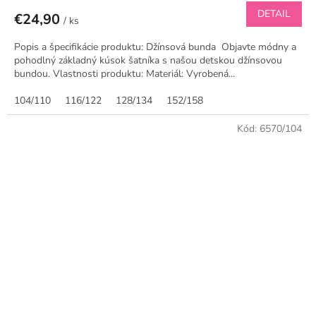
DETAIL
€24,90
/ ks
Popis a špecifikácie produktu: Džínsová bunda Objavte módny a
pohodlný základný kúsok šatníka s našou detskou džínsovou
bundou. Vlastnosti produktu: Materiál: Vyrobená...
104/110
116/122
128/134
152/158
Kód:
6570/104