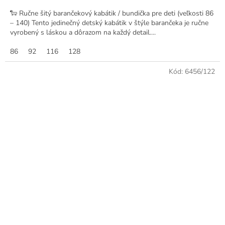
🐑 Ručne šitý barančekový kabátik / bundička pre deti (veľkosti 86
– 140) Tento jedinečný detský kabátik v štýle barančeka je ručne
vyrobený s láskou a dôrazom na každý detail....
86
92
116
128
Kód:
6456/122