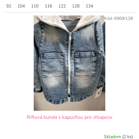
92
104
110
116
122
128
134
Kód:
6969/128
Riflová bunda s kapucňou pre chlapcov
Skladom
(2 ks)