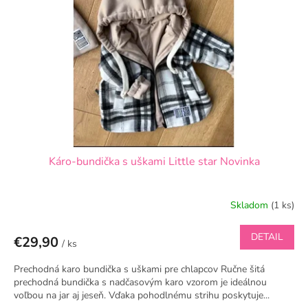
p
r
o
d
u
k
t
o
v
Káro-bundička s uškami Little star Novinka
Skladom
(1 ks)
DETAIL
€29,90
/ ks
Prechodná karo bundička s uškami pre chlapcov Ručne šitá
prechodná bundička s nadčasovým karo vzorom je ideálnou
voľbou na jar aj jeseň. Vďaka pohodlnému strihu poskytuje...