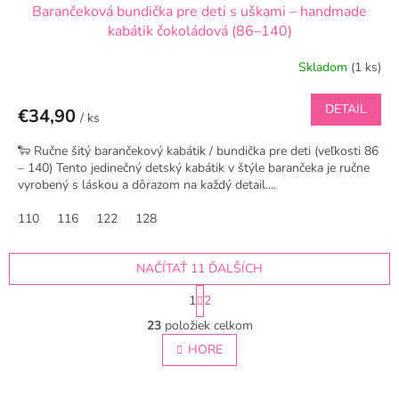
Barančeková bundička pre deti s uškami – handmade
kabátik čokoládová (86–140)
Skladom
(1 ks)
DETAIL
€34,90
/ ks
🐑 Ručne šitý barančekový kabátik / bundička pre deti (veľkosti 86
– 140) Tento jedinečný detský kabátik v štýle barančeka je ručne
vyrobený s láskou a dôrazom na každý detail....
110
116
122
128
NAČÍTAŤ 11 ĎALŠÍCH
S
1
2
t
O
r
23
položiek celkom
v
á
l
HORE
n
á
k
o
d
v