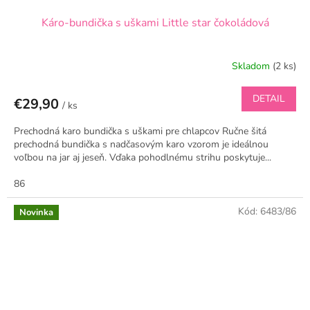
Káro-bundička s uškami Little star čokoládová
Skladom
(2 ks)
DETAIL
€29,90
/ ks
Prechodná karo bundička s uškami pre chlapcov Ručne šitá
prechodná bundička s nadčasovým karo vzorom je ideálnou
voľbou na jar aj jeseň. Vďaka pohodlnému strihu poskytuje...
86
Kód:
6483/86
Novinka