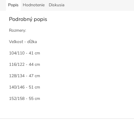
Popis
Hodnotenie
Diskusia
Podrobný popis
Rozmery:
Veľkosť - dĺžka
104/110 - 41 cm
116/122 - 44 cm
128/134 - 47 cm
140/146 - 51 cm
152/158 - 55 cm
Z
á