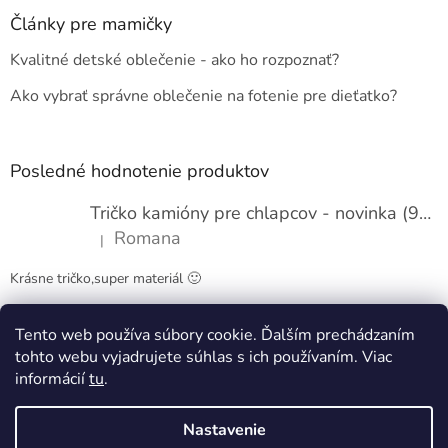
p
ä
Články pre mamičky
t
Kvalitné detské oblečenie - ako ho rozpoznať?
i
e
Ako vybrať správne oblečenie na fotenie pre dieťatko?
Posledné hodnotenie produktov
Tričko kamióny pre chlapcov - novinka (98-134)
Romana
|
Hodnotenie produktu je 5 z 5 hviezdičiek.
Krásne tričko,super materiál 🙂
Tento web používa súbory cookie. Ďalším prechádzaním
Obchodné podmienky
Kontakty
tohto webu vyjadrujete súhlas s ich používaním. Viac
informácií
tu
.
Nastavenie
Vytvoril Shoptet