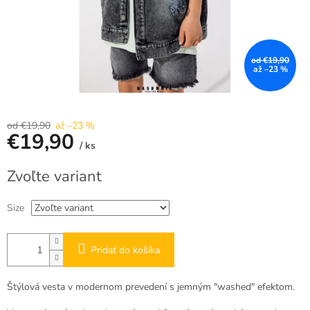
od €19,90
až –23 %
od €19,90
až –23 %
€19,90
/ ks
Jednotková
Zvoľte variant
cena:
Size
Pridať do košíka
Štýlová vesta v modernom prevedení s jemným "washed" efektom.