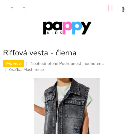
Prejsť
NÁKU
na
obsah
KOŠÍK
Rifľová vesta - čierna
Priemerné
Neohodnotené
Podrobnosti hodnotenia
Výpredaj
hodnotenie
Značka:
Mash mnie
produktu
je
0,0
z
5
hviezdičiek.