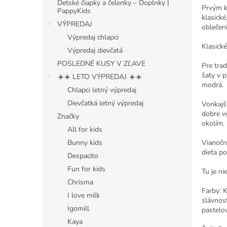
Detské čiapky a čelenky – Doplnky |
Prvým kr
PappyKids
klasické
VÝPREDAJ
oblečen
Výpredaj chlapci
Klasické
Výpredaj dievčatá
POSLEDNÉ KUSY V ZĽAVE
Pre tra
šaty v p
☀️☀️ LETO VÝPREDAJ ☀️☀️
modrá.
Chlapci letný výpredaj
Dievčatká letný výpredaj
Vonkajši
dobre vy
Značky
okolím.
All for kids
Vianočn
Bunny kids
dieťa p
Despacito
Fun for kids
Tu je ni
Chrisma
Farby: K
I love milk
slávnost
Igomill
pastelo
Kaya