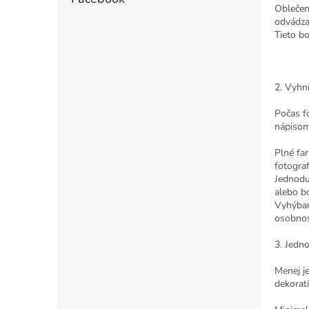
Oblečeni
odvádza
Tieto bo
2. Vyhn
Počas fo
nápisom
Plné far
fotogra
Jednoduc
alebo b
Vyhýban
osobnos
3. Jedn
Menej je
dekoratí