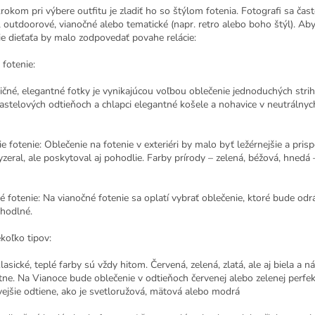
okom pri výbere outfitu je zladiť ho so štýlom fotenia. Fotografi sa čast
, outdoorové, vianočné alebo tematické (napr. retro alebo boho štýl). Ab
ie dieťaťa by malo zodpovedať povahe relácie:
 fotenie:
dičné, elegantné fotky je vynikajúcou voľbou oblečenie jednoduchých stri
astelových odtieňoch a chlapci elegantné košele a nohavice v neutrálnych
e fotenie: Oblečenie na fotenie v exteriéri by malo byť ležérnejšie a prisp
zeral, ale poskytoval aj pohodlie. Farby prírody – zelená, béžová, hned
é fotenie: Na vianočné fotenie sa oplatí vybrať oblečenie, ktoré bude od
ohodlné.
ekoľko tipov:
lasické, teplé farby sú vždy hitom. Červená, zelená, zlatá, ale aj biela 
ne. Na Vianoce bude oblečenie v odtieňoch červenej alebo zelenej perfektn
vejšie odtiene, ako je svetloružová, mätová alebo modrá