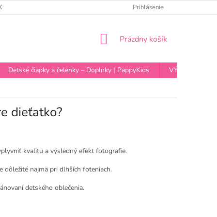
OCHRANY OSOBNÝCH ÚDAJOV
Prihlásenie
NÁKUPNÝ
Prázdny košík
KOŠÍK
Detské čiapky a čelenky – Doplnky | PappyKids
VÝPREDAJ
e dieťatko?
yvniť kvalitu a výsledný efekt fotografie.
 dôležité najmä pri dlhších foteniach.
plánovaní detského oblečenia.