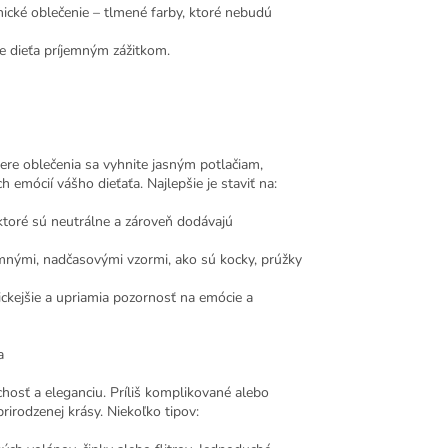
onické oblečenie – tlmené farby, ktoré nebudú
re dieťa príjemným zážitkom.
bere oblečenia sa vyhnite jasným potlačiam,
mócií vášho dieťaťa. Najlepšie je staviť na:
, ktoré sú neutrálne a zároveň dodávajú
jemnými, nadčasovými vzormi, ako sú kocky, prúžky
ejšie a upriamia pozornosť na emócie a
a
chosť a eleganciu. Príliš komplikované alebo
prirodzenej krásy. Niekoľko tipov: