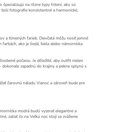
o špecializujú na rôzne typy fotení, ako sú
y boli fotografie konzistentné a harmonické,
hov a tlmených farieb. Dievčatá môžu nosiť jemné
 farbách, ako je šedá, biela alebo námornícka
ôsobené počasiu. Je dôležité, aby outfit nielen
á – dokonale zapadnú do krajiny a pekne splynú s
rážať čarovnú náladu Vianoc a zároveň bude pre
a námornícka modrá budú vyzerať elegantne a
é, zatiaľ čo na Veľkú noc stojí za zváženie