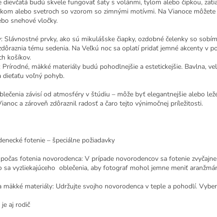
e dievčatá budú skvele fungovať šaty s volánmi, tylom alebo čipkou, zati
ikom alebo svetroch so vzorom so zimnými motívmi. Na Vianoce môžete st
ebo snehové vločky.
: Slávnostné prvky, ako sú mikulášske čiapky, ozdobné čelenky so sobím
dôraznia tému sedenia. Na Veľkú noc sa oplatí pridať jemné akcenty v po
ch košíkov.
 Prírodné, mäkké materiály budú pohodlnejšie a estetickejšie. Bavlna, v
 dieťaťu voľný pohyb.
lečenia závisí od atmosféry v štúdiu – môže byť elegantnejšie alebo ležér
anoc a zároveň zdôraznil radosť a čaro tejto výnimočnej príležitosti.
enecké fotenie – špeciálne požiadavky
počas fotenia novorodenca: V prípade novorodencov sa fotenie zvyčajne
o sa vyzliekajúceho oblečenia, aby fotograf mohol jemne meniť aranžmá
 mäkké materiály: Udržujte svojho novorodenca v teple a pohodlí. Vybert
 je aj rodič