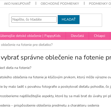
AKO NAKUPOVAŤ
OBCHODNÉ PODMIENKY
PODMIENKY 
HĽADAŤ
úbenejšie detské oblečenie | PappyKids
Dievčatá
Chlapci
oblečenie na fotenie pre dieťatko?
vybrať správne oblečenie na fotenie pr
ecť dieťa na fotenie?
etského oblečenia na fotenie je kľúčovým prvkom, ktorý môže výrazne ovpl
e by malo ladiť s povahou fotografie a poskytovať dieťaťu pohodlie, čo je
 rozoberieme najdôležitejšie aspekty, ktoré by sa mali brať do úvahy pri 
 sedenia – prispôsobenie oblečenia predmetu a charakteru sedenia