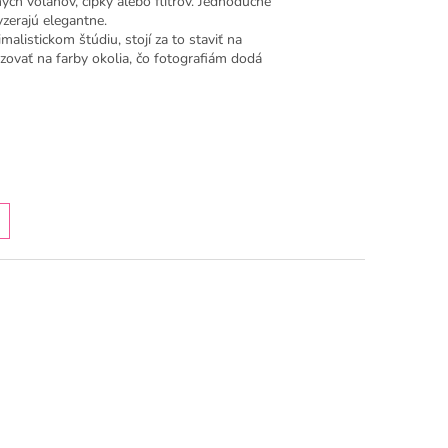
ných volánov, čipky alebo flitrov. Jednoduché
yzerajú elegantne.
alistickom štúdiu, stojí za to staviť na
azovať na farby okolia, čo fotografiám dodá