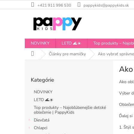
Prejsť
+421 911 996 530
pappykids@pappykids.sk
na
obsah
NOVINKY
LETO 🌊☀️
Top produkty – Najobľ
Domov
Články pre mamičky
Ako vybrať správne 
B
Ako 
o
Preskočiť
č
Kategórie
kategórie
n
Ako obli
ý
NOVINKY
Výber d
p
LETO 🌊☀️
a
Oblečeni
Top produkty – Najobľúbenejšie detské
n
oblečenie | PappyKids
e
Ďalej si
Dievčatá
l
1. Štýl
Chlapci