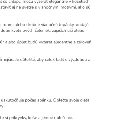
aľ čo chlapci môžu vyzerať elegantne v košeliach
aviť aj na svetre s vianočnými motívmi, ako sú
i rohmi alebo drobné vianočné topánky, dodajú
dobe kvetinových čeleniek, zajačích uší alebo
elúr alebo úplet budú vyzerať elegantne a zároveň
nejšie. Je dôležité, aby celok ladil s výzdobou a
 uskutočňuje počas spánku. Oblečte svoje dieťa
ny.
e si prikrývky, koše a jemné oblečenie.