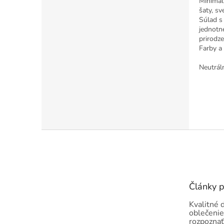
Minimali
šaty, sv
Súlad s 
jednotné
prirodze
Farby a
Neutráln
Z
á
p
ä
t
Články 
i
e
Kvalitné 
oblečenie
rozpoznať