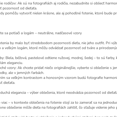
e rodičov: Ak sú na fotografiách aj rodičia, nezabudnite si obliecť harm
ť pozornosť od dieťaťa.
dy pomôžu vytvoriť nielen krásne, ale aj pohodlné fotenie, ktoré bude p
ite sa potlači a logám – neutrálne, nadčasové vzory
tenia by malo byť stredobodom pozornosti dieťa, nie jeho outfit. Pri vý
 a veľkým logám, ktoré môžu odvádzať pozornosť od tváre a prirodzených e
by: Biela, béžová, pastelové odtiene ružovej, modrej, šedej – to sú farby
fiám eleganciu.
hé vzory: Ak chcete pridať niečo originálnejšie, vyberte si oblečenie s 
odky, ale v jemných farbách.
ím sa veľkým kontrastom a honosným vzorom budú fotografie harmonick
ť dieťaťa.
oduchá elegancia – výber oblečenia, ktoré neodvádza pozornosť od dieťať
 viac – v kontexte oblečenia na fotenie stojí za to zamerať sa na jednodu
vne oblečenie môže dieťa na fotografiách zahltiť, čo sťažuje videnie jeho 