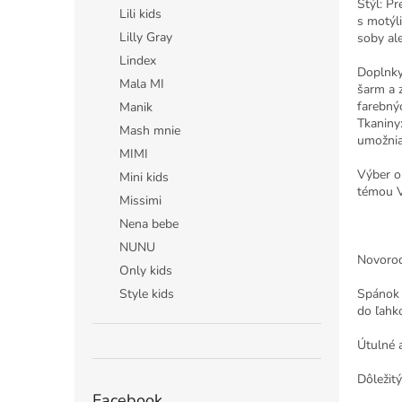
Štýl: Pr
Lili kids
s motýl
Lilly Gray
soby al
Lindex
Doplnky
Mala MI
šarm a z
farebný
Manik
Tkaniny:
Mash mnie
umožnia
MIMI
Výber ob
Mini kids
témou Vi
Missimi
Nena bebe
NUNU
Novorod
Only kids
Spánok 
Style kids
do ľahk
Útulné a
Dôležitý
Facebook