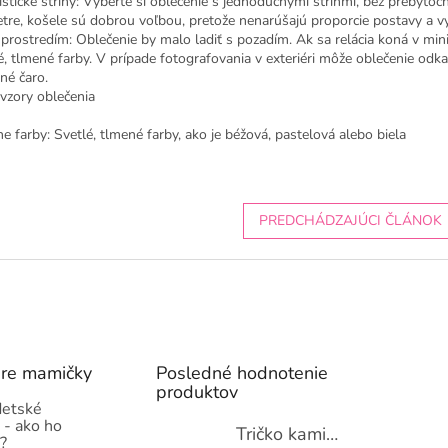
stické strihy: Vyberte si oblečenie s jednoduchými strihmi, bez prebytoč
etre, košele sú dobrou voľbou, pretože nenarúšajú proporcie postavy a v
prostredím: Oblečenie by malo ladiť s pozadím. Ak sa relácia koná v minim
, tlmené farby. V prípade fotografovania v exteriéri môže oblečenie odk
né čaro.
 vzory oblečenia
e farby: Svetlé, tlmené farby, ako je béžová, pastelová alebo biela
PREDCHÁDZAJÚCI ČLÁNOK
pre mamičky
Posledné hodnotenie
produktov
detské
 - ako ho
Tričko kamióny pre chlapcov - novinka (98-134)
?