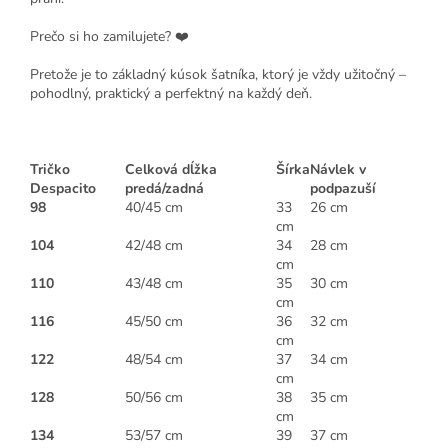
Prečo si ho zamilujete? ❤️
Pretože je to základný kúsok šatníka, ktorý je vždy užitočný –
pohodlný, praktický a perfektný na každý deň.
Tričko
Celková dĺžka
Šírka
Návlek v
Despacito
predá/zadná
podpazuší
98
40/45 cm
33
26 cm
cm
104
42/48 cm
34
28 cm
cm
110
43/48 cm
35
30 cm
cm
116
45/50 cm
36
32 cm
cm
122
48/54 cm
37
34 cm
cm
128
50/56 cm
38
35 cm
cm
134
53/57 cm
39
37 cm