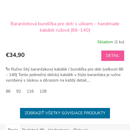
Barančeková bundička pre deti s uškami – handmade
kabátik ružová (86–140)
Skladom
(1 ks)
€34,90
DETAIL
🐑 Ručne šitý barančekový kabátik / bundička pre deti (veľkosti 86
– 140) Tento jedinečný detský kabátik v štýle barančeka je ručne
vyrobený s láskou a dôrazom na každý detail....
86
92
116
128
ZOBRAZIŤ VŠETKY SÚVISIACE PRODUKTY