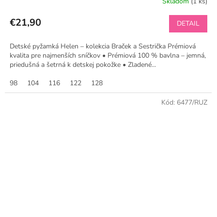
Skladom
(1 ks)
€21,90
DETAIL
Detské pyžamká Helen – kolekcia Braček a Sestrička Prémiová
kvalita pre najmenších sníčkov • Prémiová 100 % bavlna – jemná,
priedušná a šetrná k detskej pokožke • Zladené...
98
104
116
122
128
Kód:
6477/RUZ