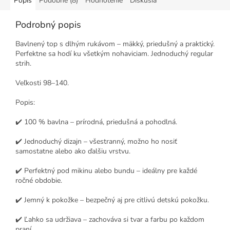
Popis
Podobné (8)
Hodnotenie
Diskusia
Podrobný popis
Bavlnený top s dlhým rukávom – mäkký, priedušný a praktický.
Perfektne sa hodí ku všetkým nohaviciam. Jednoduchý regular
strih.
Veľkosti 98–140.
Popis:
✔️ 100 % bavlna – prírodná, priedušná a pohodlná.
✔️ Jednoduchý dizajn – všestranný, možno ho nosiť
samostatne alebo ako ďalšiu vrstvu.
✔️ Perfektný pod mikinu alebo bundu – ideálny pre každé
ročné obdobie.
✔️ Jemný k pokožke – bezpečný aj pre citlivú detskú pokožku.
✔️ Ľahko sa udržiava – zachováva si tvar a farbu po každom
praní.