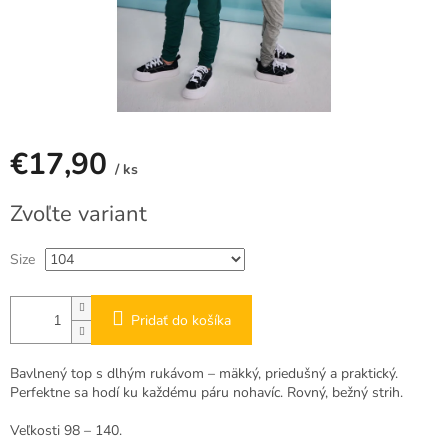
€17,90
/ ks
Jednotková
Zvoľte variant
cena:
Size
Pridať do košíka
Bavlnený top s dlhým rukávom – mäkký, priedušný a praktický.
Perfektne sa hodí ku každému páru nohavíc. Rovný, bežný strih.
Veľkosti 98 – 140.