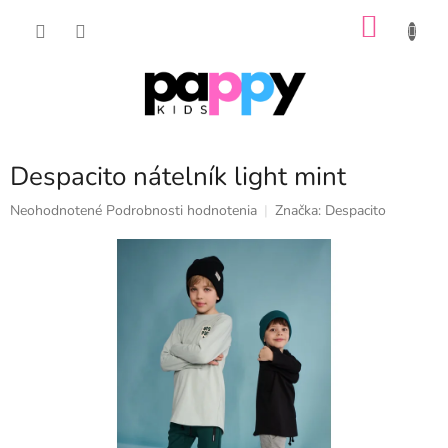
Prejsť
NÁKU
na
obsah
KOŠÍK
Despacito nátelník light mint
Priemerné
Neohodnotené
Podrobnosti hodnotenia
Značka:
Despacito
hodnotenie
produktu
je
0,0
z
5
hviezdičiek.