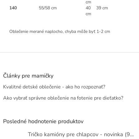
cm
140
55/58 cm
40
39 cm
cm
Oblečenie merané naplocho, chyba môže byť 1-2 cm
Z
á
p
ä
Články pre mamičky
t
Kvalitné detské oblečenie - ako ho rozpoznať?
i
e
Ako vybrať správne oblečenie na fotenie pre dieťatko?
Posledné hodnotenie produktov
Tričko kamióny pre chlapcov - novinka (98-134)