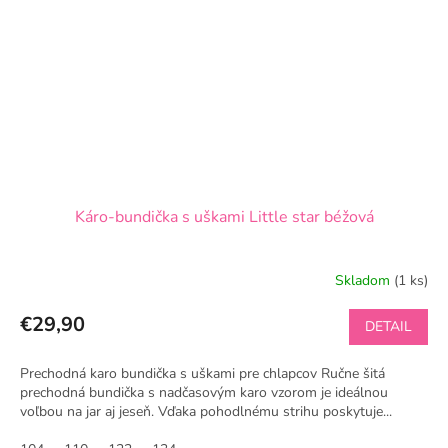
Káro-bundička s uškami Little star béžová
Skladom
(1 ks)
€29,90
DETAIL
Prechodná karo bundička s uškami pre chlapcov Ručne šitá
prechodná bundička s nadčasovým karo vzorom je ideálnou
voľbou na jar aj jeseň. Vďaka pohodlnému strihu poskytuje...