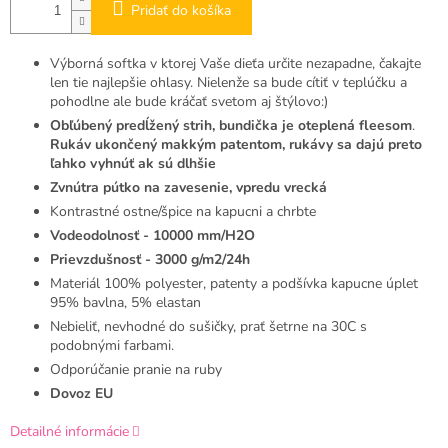
Pridať do košíka
Výborná softka v ktorej Vaše dieťa určite nezapadne, čakajte
len tie najlepšie ohlasy. Nielenže sa bude cítiť v teplúčku a
pohodlne ale bude kráčať svetom aj štýlovo:)
Obľúbený predĺžený strih, bundička je oteplená
fleesom
.
Rukáv ukončený makkým patentom, rukávy sa dajú preto
ľahko vyhnúť ak sú dlhšie
Zvnútra pútko na zavesenie, vpredu vrecká
Kontrastné ostne/špice na kapucni a chrbte
Vodeodolnosť - 10000 mm/H2O
Prievzdušnosť - 3000 g/m2/24h
Materiál 100% polyester, patenty a podšívka kapucne úplet
95% bavlna, 5% elastan
Nebieliť, nevhodné do sušičky, prať šetrne na 30C s
podobnými farbami.
Odporúčanie pranie na ruby
Dovoz EU
Detailné informácie