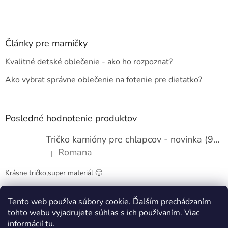
Z
á
p
ä
Články pre mamičky
t
Kvalitné detské oblečenie - ako ho rozpoznať?
i
e
Ako vybrať správne oblečenie na fotenie pre dieťatko?
Posledné hodnotenie produktov
Tričko kamióny pre chlapcov - novinka (98-134)
Romana
|
Hodnotenie produktu je 5 z 5 hviezdičiek.
Krásne tričko,super materiál 🙂
Tento web používa súbory cookie. Ďalším prechádzaním
Obchodné podmienky
Kontakty
tohto webu vyjadrujete súhlas s ich používaním. Viac
informácií
tu
.