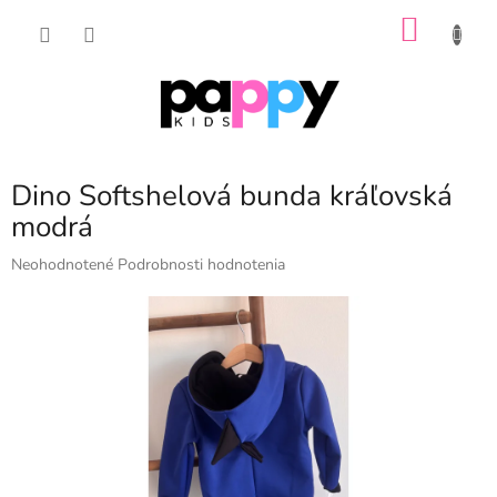
Prejsť
NÁKU
na
obsah
KOŠÍK
Dino Softshelová bunda kráľovská
modrá
Priemerné
Neohodnotené
Podrobnosti hodnotenia
hodnotenie
produktu
je
0,0
z
5
hviezdičiek.