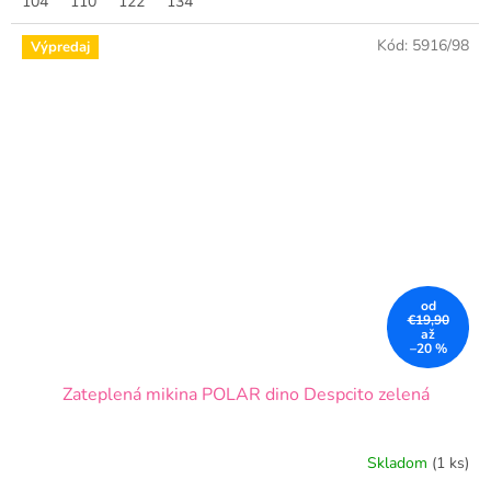
104
110
122
134
Kód:
5916/98
Výpredaj
od
€19,90
až
–20 %
Zateplená mikina POLAR dino Despcito zelená
Skladom
(1 ks)
Priemerné
hodnotenie