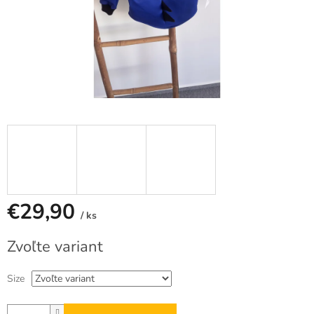
€29,90
/ ks
Jednotková
Zvoľte variant
cena:
Size