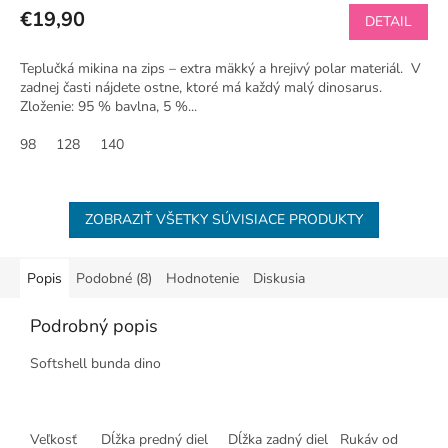
produktu
€19,90
DETAIL
je
5,0
Teplučká mikina na zips – extra mäkký a hrejivý polar materiál. V
z
zadnej časti nájdete ostne, ktoré má každý malý dinosarus.
5
Zloženie: 95 % bavlna, 5 %...
hviezdičiek.
98
128
140
ZOBRAZIŤ VŠETKY SÚVISIACE PRODUKTY
Popis
Podobné (8)
Hodnotenie
Diskusia
Podrobný popis
Softshell bunda dino
Veľkosť Dĺžka predný diel Dĺžka zadný diel Rukáv od