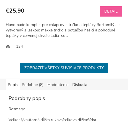
€25,90
DETAIL
Handmade komplet pre chlapcov – tričko a tepláky Roztomilý set
vytvorený s láskou: mäkké tričko s potlačou hasiči a pohodlné
tepláky v červenej skvele ladia so...
98
134
ZOBRAZIŤ VŠETKY SÚVISIACE PRODUKTY
Popis
Podobné (8)
Hodnotenie
Diskusia
Podrobný popis
Rozmery:
Veľkosť/vnútorná dĺžka rukáva/celková dĺžka/šírka