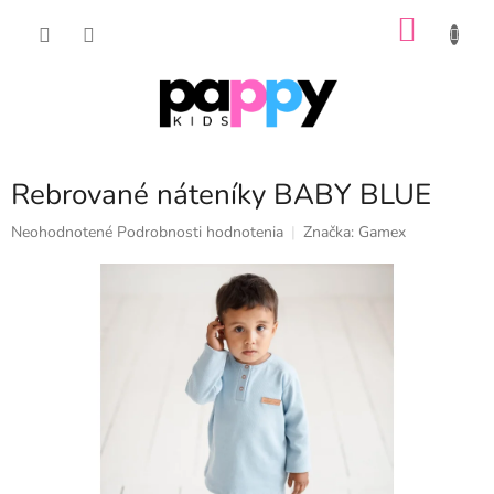
Prejsť
NÁKU
na
obsah
KOŠÍK
Rebrované náteníky BABY BLUE
Priemerné
Neohodnotené
Podrobnosti hodnotenia
Značka:
Gamex
hodnotenie
produktu
je
0,0
z
5
hviezdičiek.