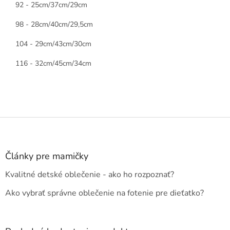
92 - 25cm/37cm/29cm
98 - 28cm/40cm/29,5cm
104 - 29cm/43cm/30cm
116 - 32cm/45cm/34cm
Z
á
p
ä
Články pre mamičky
t
Kvalitné detské oblečenie - ako ho rozpoznať?
i
e
Ako vybrať správne oblečenie na fotenie pre dieťatko?