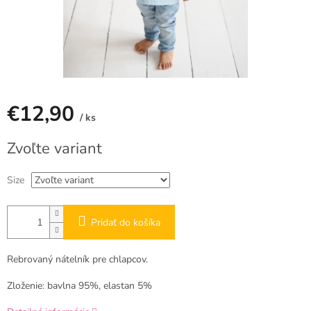
€12,90
/ ks
Jednotková
Zvoľte variant
cena:
Size
Pridať do košíka
Rebrovaný nátelník pre chlapcov.
Zloženie: bavlna 95%, elastan 5%