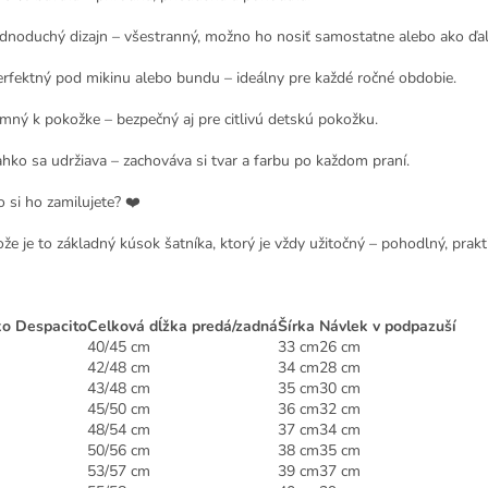
ednoduchý dizajn – všestranný, možno ho nosiť samostatne alebo ako ďal
erfektný pod mikinu alebo bundu – ideálny pre každé ročné obdobie.
emný k pokožke – bezpečný aj pre citlivú detskú pokožku.
ahko sa udržiava – zachováva si tvar a farbu po každom praní.
o si ho zamilujete? ❤️
ože je to základný kúsok šatníka, ktorý je vždy užitočný – pohodlný, prak
ko Despacito
Celková dĺžka predá/zadná
Šírka
Návlek v podpazuší
40/45 cm
33 cm
26 cm
42/48 cm
34 cm
28 cm
43/48 cm
35 cm
30 cm
45/50 cm
36 cm
32 cm
48/54 cm
37 cm
34 cm
50/56 cm
38 cm
35 cm
53/57 cm
39 cm
37 cm