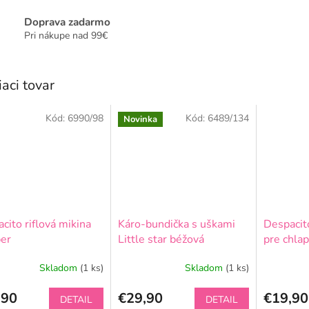
Doprava zadarmo
Pri nákupe nad 99€
iaci tovar
Kód:
6990/98
Kód:
6489/134
Novinka
cito riflová mikina
Káro-bundička s uškami
Despacito
er
Little star béžová
pre chlap
Skladom
(1 ks)
Skladom
(1 ks)
,90
€29,90
€19,90
DETAIL
DETAIL