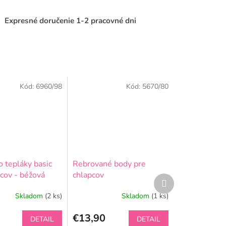
Expresné doručenie 1-2 pracovné dni
Kód:
6960/98
Kód:
5670/80
 tepláky basic
Rebrované body pre
cov - béžová
chlapcov
Ďalší
produkt
Skladom
(2 ks)
Skladom
(1 ks)
€13,90
DETAIL
DETAIL