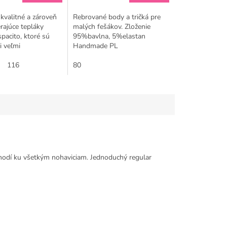
kvalitné a zároveň
Rebrované body a tričká pre
rajúce tepláky
malých fešákov. Zloženie
pacito, ktoré sú
95%bavlna, 5%elastan
 veľmi
Handmade PL
né. Moderný vzhľad
ím na kolenách
116
80
rnc tomuto
 hodí ku všetkým nohaviciam. Jednoduchý regular