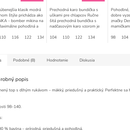
úbenejšia klasik modrá
Prechodná karo bundička s
Pohodlné, 
nom štýle prichádza ako
uškami pre chlapcov Ručne
dobre vyze
KA - bomber mikina na
šitá prechodná bundička s
značky Des
Maximálne pohodlná a
nadčasovým karo vzorom je
mamičkami
á mikina sa skvele hodí
ideálnou voľbou na jar aj
vyhľadáva
viciam a teplákom od...
110
116
122
134
jeseň. Vďaka pohodlnému
104
140
110
122
134
s prešívan
98
104
strihu poskytuje...
dodáva šm
kúsku,...
s
Podobné (8)
Hodnotenie
Diskusia
robný popis
nený top s dlhým rukávom – mäkký, priedušný a praktický. Perfektne sa
.
osti 98–140.
s:
00 % bavlna – prírodná, priedušná a pohodlná.