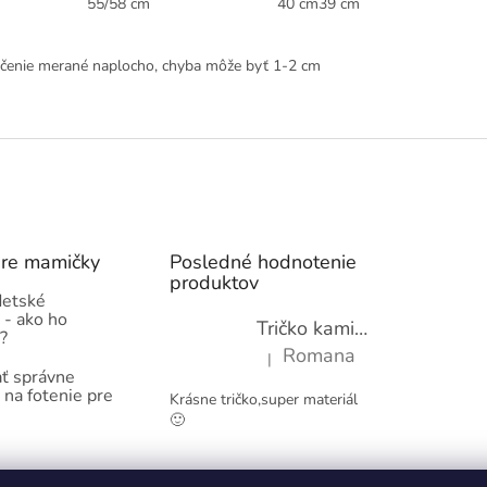
55/58 cm
40 cm
39 cm
čenie merané naplocho, chyba môže byť 1-2 cm
pre mamičky
Posledné hodnotenie
produktov
detské
 - ako ho
Tričko kamióny pre chlapcov - novinka (98-134)
?
Romana
|
Hodnotenie produktu je 5 z 5 hviez
ť správne
 na fotenie pre
Krásne tričko,super materiál
🙂