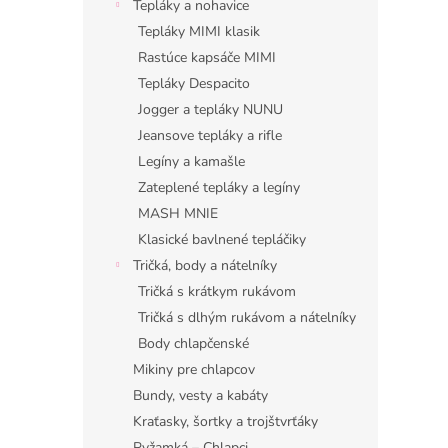
Tepláky a nohavice
Tepláky MIMI klasik
Rastúce kapsáče MIMI
Tepláky Despacito
Jogger a tepláky NUNU
Jeansove tepláky a rifle
Legíny a kamašle
Zateplené tepláky a legíny
MASH MNIE
Klasické bavlnené tepláčiky
Tričká, body a nátelníky
Tričká s krátkym rukávom
Tričká s dlhým rukávom a nátelníky
Body chlapčenské
Mikiny pre chlapcov
Bundy, vesty a kabáty
Kraťasky, šortky a trojštvrťáky
Pyžamká – Chlapci