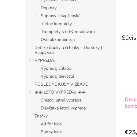
Doplnky
Súpravy chlapčenské
Letné komplety
Komplety s dlhým rukávom
Súvis
Overal/kombinéza
Detské čiapky a čelenky – Doplnky |
PappyKids
VÝPREDAJ
Výpredaj chlapci
Výpredaj dievčatá
POSLEDNÉ KUSY V ZĽAVE
☀️☀️ LETO VÝPREDAJ ☀️☀️
Despa
Chlapci letný výpredaj
bomb
Dievčatká letný výpredaj
Značky
All for kids
€25
Bunny kids