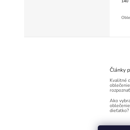
140
Oble
Z
á
p
ä
t
Články 
i
e
Kvalitné 
oblečenie
rozpoznať
Ako vybra
oblečenie
dieťatko?