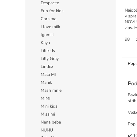
Despacito
Najobľ
Fun for kids
v spra
Chrisma
NOVIN
I love milk
zips. 
štýlov
Igomill
k noha
98
Kaya
Lili kids
Lilly Gray
Popi
Lindex
Mala MI
Manik
Pod
Mash mnie
Bavl
MIMI
strih
Mini kids
Veľk
Missimi
Nena bebe
Popi
NUNU
✔️ 1