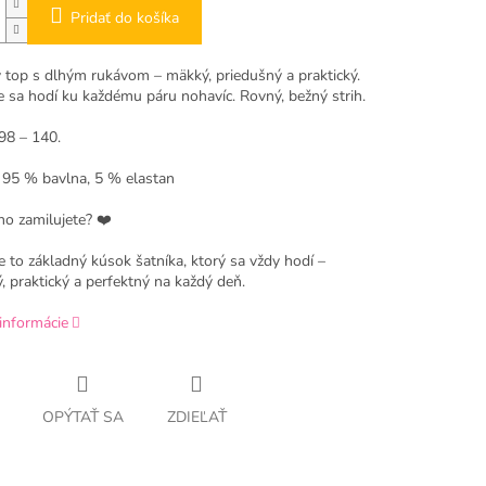
Pridať do košíka
 top s dlhým rukávom – mäkký, priedušný a praktický.
e sa hodí ku každému páru nohavíc. Rovný, bežný strih.
98 – 140.
: 95 % bavlna, 5 % elastan
ho zamilujete? ❤️
e to základný kúsok šatníka, ktorý sa vždy hodí –
 praktický a perfektný na každý deň.
informácie
OPÝTAŤ SA
ZDIEĽAŤ