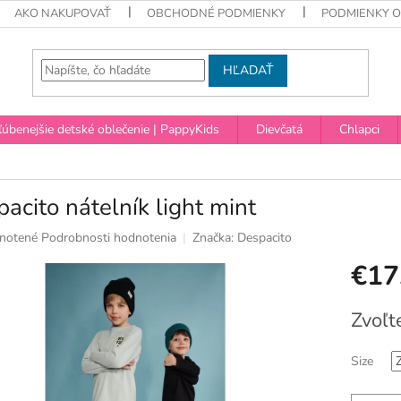
AKO NAKUPOVAŤ
OBCHODNÉ PODMIENKY
PODMIENKY 
HĽADAŤ
úbenejšie detské oblečenie | PappyKids
Dievčatá
Chlapci
acito nátelník light mint
né
notené
Podrobnosti hodnotenia
Značka:
Despacito
nie
€17
u
Jednotko
Zvoľt
cena:
ek.
Size