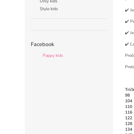
Only kids
Style kids
✔️ J
✔️ P
✔️ J
Facebook
✔️ Ľ
Pappy kids
Preč
Pret
Trič
98
104
110
116
122
128
134