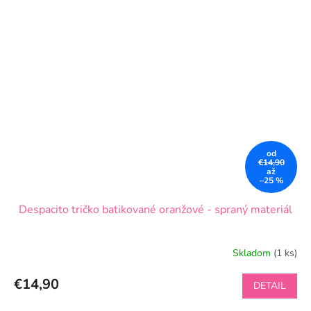
od
€14,90
až
–25 %
Despacito tričko batikované oranžové - spraný materiál
Skladom
(1 ks)
€14,90
DETAIL