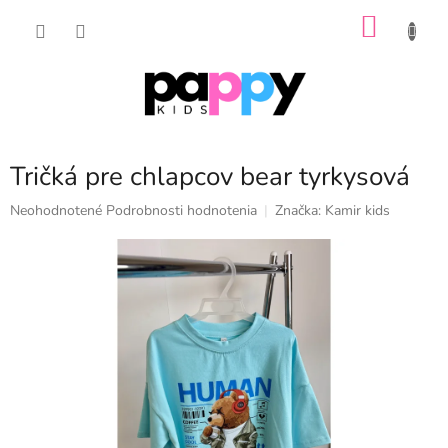
Prejsť
NÁKU
na
obsah
KOŠÍK
Tričká pre chlapcov bear tyrkysová
Priemerné
Neohodnotené
Podrobnosti hodnotenia
Značka:
Kamir kids
hodnotenie
produktu
je
0,0
z
5
hviezdičiek.