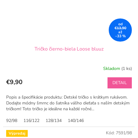
od
€13,90
až
–33 %
Tričko čierno-biela Loose bluuz
Skladom
(1 ks)
€9,90
DETAIL
Popis a špecifikácie produktu: Detské tričko s krátkym rukávom.
Dodajte módny šmrnc do šatníka vášho dieťaťa s naším detským
tričkom! Toto tričko je ideálne na každé ročné...
92/98
116/122
128/134
140/146
Kód:
7591/98
Výpredaj