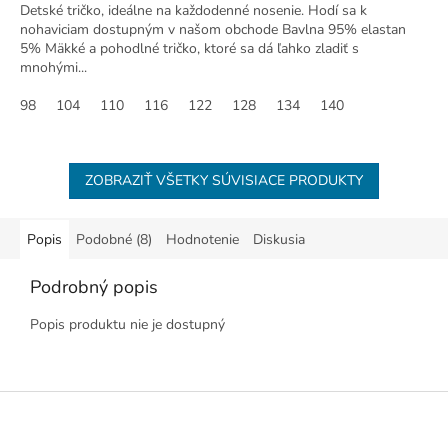
Detské tričko, ideálne na každodenné nosenie. Hodí sa k
nohaviciam dostupným v našom obchode Bavlna 95% elastan
5% Mäkké a pohodlné tričko, ktoré sa dá ľahko zladiť s
mnohými...
98
104
110
116
122
128
134
140
ZOBRAZIŤ VŠETKY SÚVISIACE PRODUKTY
Popis
Podobné (8)
Hodnotenie
Diskusia
Podrobný popis
Popis produktu nie je dostupný
Z
á
p