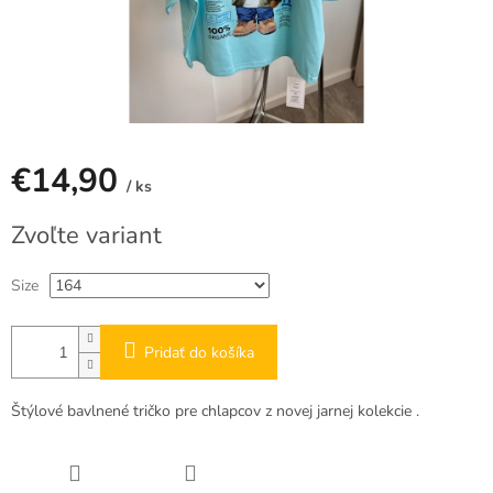
€14,90
/ ks
Jednotková
Zvoľte variant
cena:
Size
Pridať do košíka
Štýlové bavlnené tričko pre chlapcov z novej jarnej kolekcie .