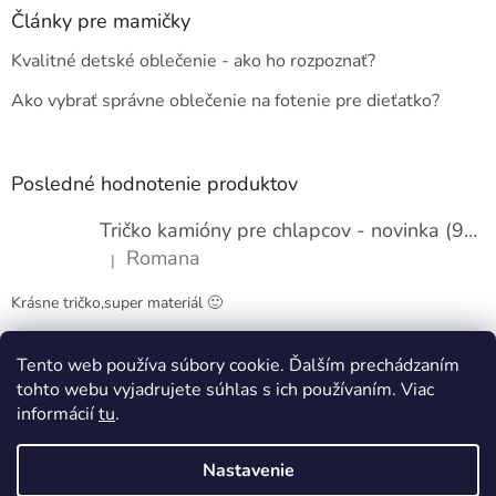
ä
Články pre mamičky
t
Kvalitné detské oblečenie - ako ho rozpoznať?
i
e
Ako vybrať správne oblečenie na fotenie pre dieťatko?
Posledné hodnotenie produktov
Tričko kamióny pre chlapcov - novinka (98-134)
Romana
|
Hodnotenie produktu je 5 z 5 hviezdičiek.
Krásne tričko,super materiál 🙂
Tento web používa súbory cookie. Ďalším prechádzaním
Obchodné podmienky
Kontakty
tohto webu vyjadrujete súhlas s ich používaním. Viac
informácií
tu
.
Nastavenie
Vytvoril Shoptet