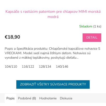
Kapsáče s rastúcim patentom pre chlapcov MIMI morská
modrá
Skladom
(1 ks)
€18,90
DETAIL
Popis a špecifikácia produktu: Chlapčenské kapsáčove nohavice S
VRECKAMI. Model sedí najmä štíhlym deťom. Nohavice sú
vyrobené z mäkkej teplákoviny, poskytujú dieťaťu...
104/110
116/122
128/134
140/146
ZOBRAZIŤ VŠETKY SÚVISIACE PRODUKTY
Popis
Podobné (8)
Hodnotenie
Diskusia