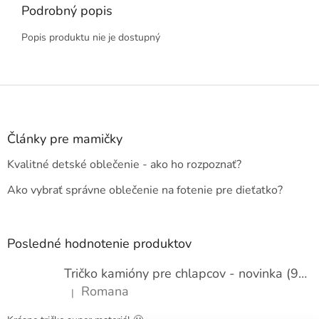
Podrobný popis
Popis produktu nie je dostupný
Z
á
p
ä
Články pre mamičky
t
Kvalitné detské oblečenie - ako ho rozpoznať?
i
e
Ako vybrať správne oblečenie na fotenie pre dieťatko?
Posledné hodnotenie produktov
Tričko kamióny pre chlapcov - novinka (98-134)
Romana
|
Hodnotenie produktu je 5 z 5 hviezdičiek.