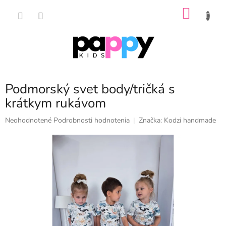
Prejsť
NÁKU
na
obsah
KOŠÍK
Podmorský svet body/tričká s
krátkym rukávom
Priemerné
Neohodnotené
Podrobnosti hodnotenia
Značka:
Kodzi handmade
hodnotenie
produktu
je
0,0
z
5
hviezdičiek.