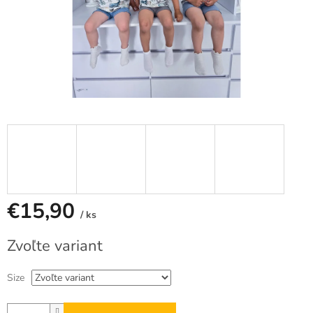
€15,90
/ ks
Jednotková
Zvoľte variant
cena:
Size