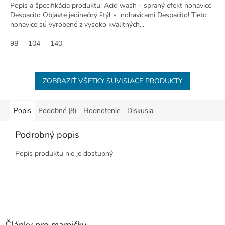
Popis a špecifikácia produktu: Acid wash - spraný efekt nohavice
Despacito Objavte jedinečný štýl s nohavicami Despacito! Tieto
nohavice sú vyrobené z vysoko kvalitných...
98
104
140
ZOBRAZIŤ VŠETKY SÚVISIACE PRODUKTY
Popis
Podobné (8)
Hodnotenie
Diskusia
Podrobný popis
Popis produktu nie je dostupný
Z
á
p
ä
Články pre mamičky