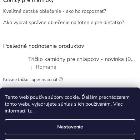
t
Kvalitné detské oblečenie - ako ho rozpoznať?
i
e
Ako vybrať správne oblečenie na fotenie pre dieťatko?
Posledné hodnotenie produktov
Tričko kamióny pre chlapcov - novinka (98-134)
Romana
|
Hodnotenie produktu je 5 z 5 hviezdičiek.
Krásne tričko,super materiál 🙂
Tento web používa súbory cookie. Ďalším prechádzaním
Obchodné podmienky
Kontakty
tohto webu vyjadrujete súhlas s ich používaním. Viac
informácií
tu
.
Nastavenie
Vytvoril Shoptet