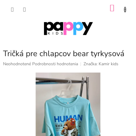
Prejsť
NÁKU
na
obsah
KOŠÍK
Tričká pre chlapcov bear tyrkysová
Priemerné
Neohodnotené
Podrobnosti hodnotenia
Značka:
Kamir kids
hodnotenie
produktu
je
0,0
z
5
hviezdičiek.