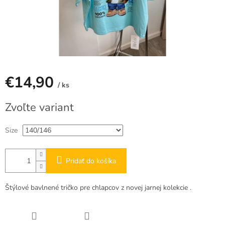
€14,90
/ ks
Jednotková
Zvoľte variant
cena:
Size
Pridať do košíka
Štýlové bavlnené tričko pre chlapcov z novej jarnej kolekcie .