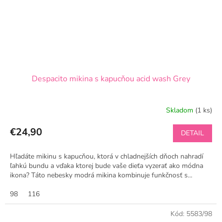
Despacito mikina s kapucňou acid wash Grey
Skladom
(1 ks)
€24,90
DETAIL
Hľadáte mikinu s kapucňou, ktorá v chladnejších dňoch nahradí
ľahkú bundu a vďaka ktorej bude vaše dieťa vyzerať ako módna
ikona? Táto nebesky modrá mikina kombinuje funkčnosť s...
98
116
Kód:
5583/98