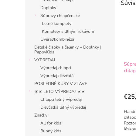
Súvis
Doplnky
Súpravy chlapčenské
Letné komplety
Komplety s dlhým rukávom
Overal/kombinéza
Detské čiapky a čelenky – Doplnky |
PappyKids
VÝPREDAJ
Súpra
Výpredaj chlapci
chlap
Výpredaj dievčatá
POSLEDNÉ KUSY V ZĽAVE
☀️☀️ LETO VÝPREDAJ ☀️☀️
€25
Chlapci letný výpredaj
Dievčatká letný výpredaj
Handm
Značky
chlapc
All for kids
Roztom
láskou
Bunny kids
potlač