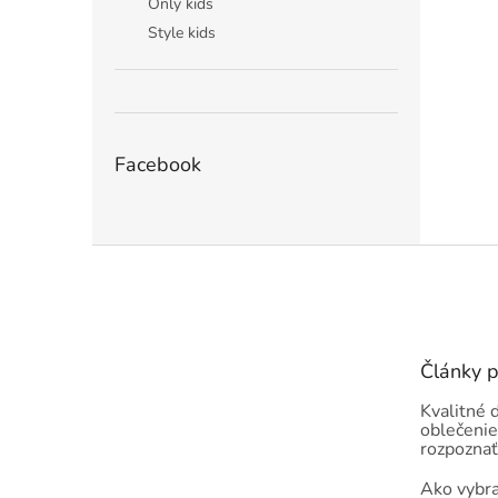
Only kids
Style kids
Facebook
Z
á
p
ä
t
Články 
i
e
Kvalitné 
oblečenie
rozpoznať
Ako vybra