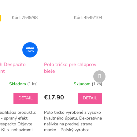
Kód:
7549/98
Kód:
4545/104
€25,90
–34 %
h Despacito
Polo tričko pre chlapcov
int
biele
Ďalší
produkt
Skladom
(1 ks)
Skladom
(1 ks)
€17,90
DETAIL
DETAIL
ecifikácia produktu:
Polo tričko vyrobené z vysoko
- spraný efekt
kvalitného úpletu. Dekoratívna
espacito Objavte
nášivka na prednej strane
štýl s nohavicami
macko - Poľský výrobca
 Tieto nohavice sú
MIMINa doplnenie súpravy