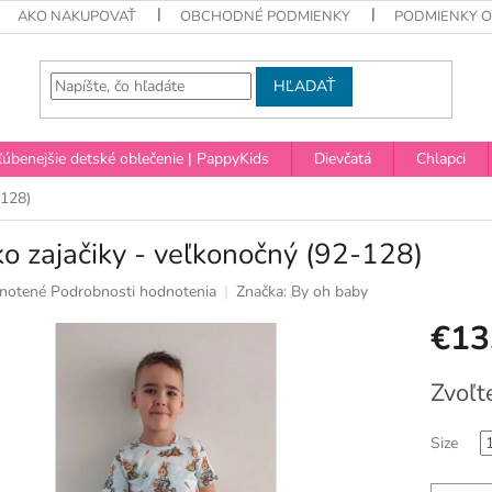
AKO NAKUPOVAŤ
OBCHODNÉ PODMIENKY
PODMIENKY 
HĽADAŤ
úbenejšie detské oblečenie | PappyKids
Dievčatá
Chlapci
-128)
ko zajačiky - veľkonočný (92-128)
né
notené
Podrobnosti hodnotenia
Značka:
By oh baby
nie
€13
u
Jednotko
Zvoľt
cena:
ek.
Size