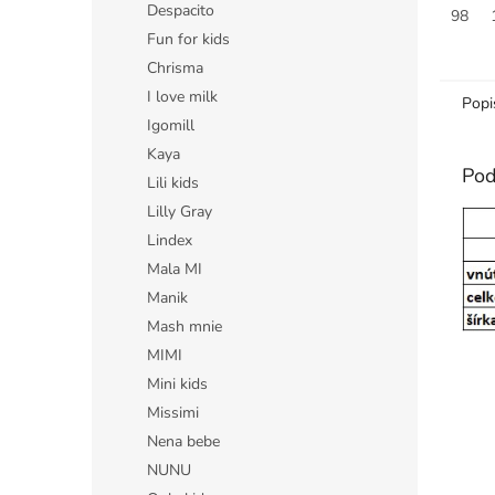
Despacito
teplák
98
ladia s
Fun for kids
Chrisma
I love milk
Popi
Igomill
Kaya
Pod
Lili kids
Lilly Gray
Lindex
Mala MI
Manik
Mash mnie
MIMI
Mini kids
Missimi
Nena bebe
NUNU