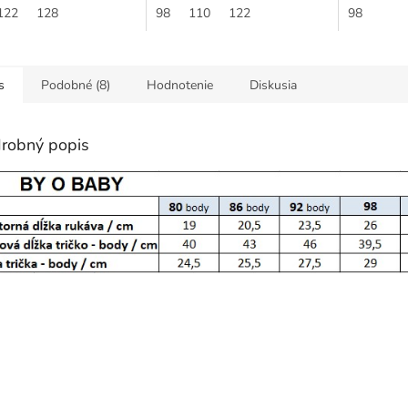
y v červenej skvele
122
128
tričko, ktoré sa dá ľahko zladiť
98
110
122
vyrobené 
98
o...
s mnohými...
kvalitných..
s
Podobné (8)
Hodnotenie
Diskusia
robný popis