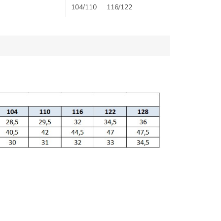
z vysoko
odporúčame šortky a
104/110
116/122
.
nohavice...