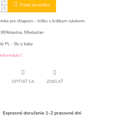
Pridať do košíka
vinka pre chlapcov - tričko s krátkym rukávom.
: 95%bavlna, 5%elastan
e PL - By o baby
informácie
OPÝTAŤ SA
ZDIEĽAŤ
Expresné doručenie 1-2 pracovné dni