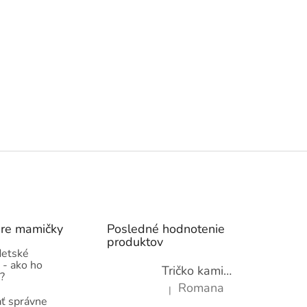
pre mamičky
Posledné hodnotenie
produktov
detské
 - ako ho
Tričko kamióny pre chlapcov - novinka (98-134)
?
Romana
|
Hodnotenie produktu je 5 z 5 hviez
ť správne