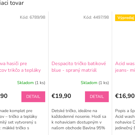
iaci tovar
Kód:
6789/98
Kód:
4497/98
Výpredaj
va hasiči pre
Despacito tričko batikové
Acid was
cov trikčo a tepláky
blue - spraný matriál
jeans- m
Skladom
(1 ks)
Skladom
(1 ks)
,90
€19,90
€16,90
DETAIL
DETAIL
ade komplet pre
Detské tričko, ideálne na
Popis a šp
ov – tričko a tepláky
každodenné nosenie. Hodí sa
Acid wash 
ilý set vytvorený s
k nohaviciam dostupným v
nohavice D
: mäkké tričko s
našom obchode Bavlna 95%
jedinečný 
ou hasiči a pohodlné
elastan 5% Mäkké a pohodlné
Despacito!