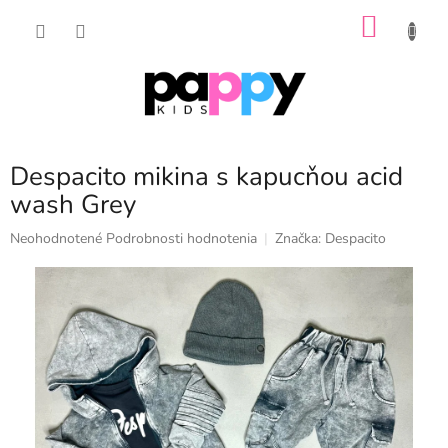
Prejsť
NÁKU
na
obsah
KOŠÍK
Despacito mikina s kapucňou acid
wash Grey
Priemerné
Neohodnotené
Podrobnosti hodnotenia
Značka:
Despacito
hodnotenie
produktu
je
0,0
z
5
hviezdičiek.