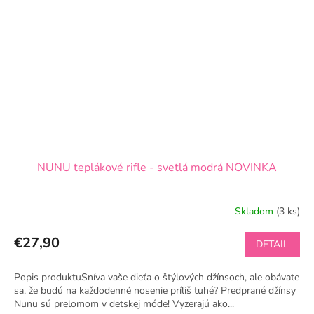
NUNU teplákové rifle - svetlá modrá NOVINKA
Skladom
(3 ks)
€27,90
DETAIL
Popis produktuSníva vaše dieťa o štýlových džínsoch, ale obávate
sa, že budú na každodenné nosenie príliš tuhé? Predprané džínsy
Nunu sú prelomom v detskej móde! Vyzerajú ako...