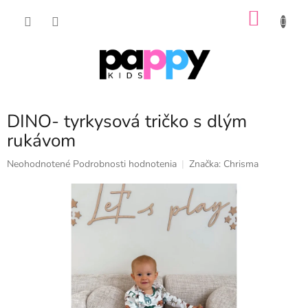
Prejsť
NÁKU
na
obsah
KOŠÍK
DINO- tyrkysová tričko s dlým
rukávom
Priemerné
Neohodnotené
Podrobnosti hodnotenia
Značka:
Chrisma
hodnotenie
produktu
je
0,0
z
5
hviezdičiek.