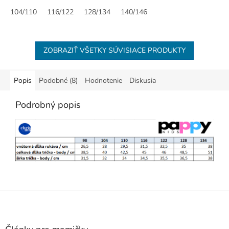
104/110
116/122
128/134
140/146
ZOBRAZIŤ VŠETKY SÚVISIACE PRODUKTY
Popis
Podobné (8)
Hodnotenie
Diskusia
Podrobný popis
Z
á
p