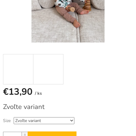
€13,90
/ ks
Jednotková
Zvoľte variant
cena:
Size