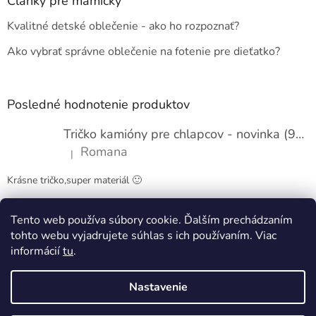
ä
Články pre mamičky
t
Kvalitné detské oblečenie - ako ho rozpoznať?
i
e
Ako vybrať správne oblečenie na fotenie pre dieťatko?
Posledné hodnotenie produktov
Tričko kamióny pre chlapcov - novinka (98-134)
Romana
|
Hodnotenie produktu je 5 z 5 hviezdičiek.
Krásne tričko,super materiál 🙂
Tento web používa súbory cookie. Ďalším prechádzaním
Obchodné podmienky
Kontakty
tohto webu vyjadrujete súhlas s ich používaním. Viac
informácií
tu
.
Nastavenie
Vytvoril Shoptet