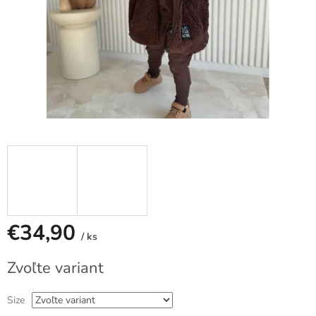
€34,90
/ ks
Jednotková
Zvoľte variant
cena:
Size