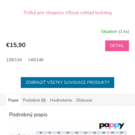
Tričká pre chlapcov riflový vzhľad bulldog
Skladom
(1 ks)
€15,90
DETAIL
128/134
140/146
ZOBRAZIŤ VŠETKY SÚVISIACE PRODUKTY
Popis
Podobné (8)
Hodnotenie
Diskusia
Podrobný popis