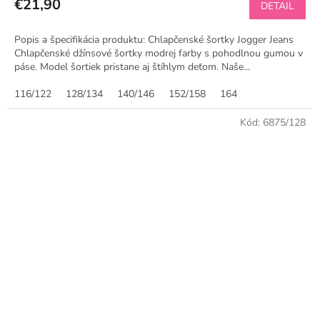
€21,90
DETAIL
Popis a špecifikácia produktu: Chlapčenské šortky Jogger Jeans
Chlapčenské džínsové šortky modrej farby s pohodlnou gumou v
páse. Model šortiek pristane aj štíhlym deťom. Naše...
116/122
128/134
140/146
152/158
164
Kód:
6875/128