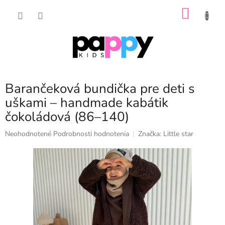
Prejsť
NÁKU
na
obsah
KOŠÍK
Barančeková bundička pre deti s
uškami – handmade kabátik
čokoládová (86–140)
Priemerné
Neohodnotené
Podrobnosti hodnotenia
Značka:
Little star
hodnotenie
produktu
je
0,0
z
5
hviezdičiek.