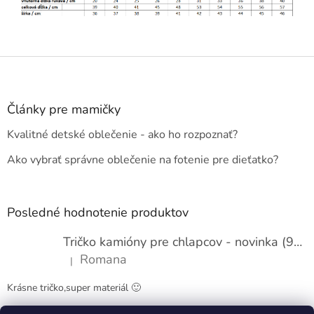
Z
á
p
ä
Články pre mamičky
t
Kvalitné detské oblečenie - ako ho rozpoznať?
i
e
Ako vybrať správne oblečenie na fotenie pre dieťatko?
Posledné hodnotenie produktov
Tričko kamióny pre chlapcov - novinka (98-134)
Romana
|
Hodnotenie produktu je 5 z 5 hviezdičiek.
Krásne tričko,super materiál 🙂