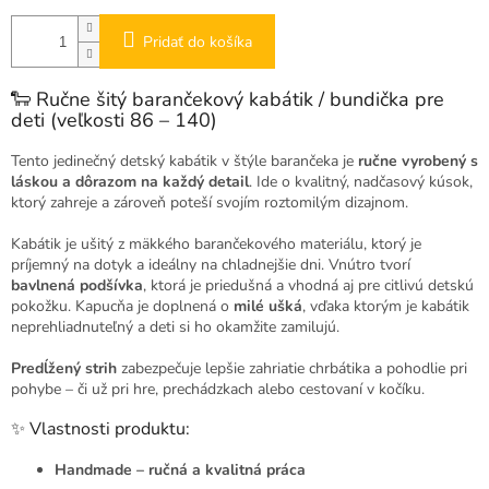
Pridať do košíka
🐑 Ručne šitý barančekový kabátik / bundička pre
deti (veľkosti 86 – 140)
Tento jedinečný detský kabátik v štýle barančeka je
ručne vyrobený s
láskou a dôrazom na každý detail
. Ide o kvalitný, nadčasový kúsok,
ktorý zahreje a zároveň poteší svojím roztomilým dizajnom.
Kabátik je ušitý z mäkkého barančekového materiálu, ktorý je
príjemný na dotyk a ideálny na chladnejšie dni. Vnútro tvorí
bavlnená podšívka
, ktorá je priedušná a vhodná aj pre citlivú detskú
pokožku. Kapucňa je doplnená o
milé ušká
, vďaka ktorým je kabátik
neprehliadnuteľný a deti si ho okamžite zamilujú.
Predĺžený strih
zabezpečuje lepšie zahriatie chrbátika a pohodlie pri
pohybe – či už pri hre, prechádzkach alebo cestovaní v kočíku.
✨ Vlastnosti produktu:
Handmade – ručná a kvalitná práca