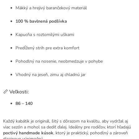
Mäkký a hrejivý barančekový materiál
100 % bavlnená podšívka
Kapucňa s roztomilými uškami
Predĺžený strih pre extra komfort
Pohodlný na nosenie, neobmedzuje v pohybe
Vhodný na jeseň, zimu aj chladnú jar
📏 Veľkosti:
86 – 140
Každý kabátik je originál, šitý s dôrazom na kvalitu, aby vydržal aj
viac sezón a mohol sa dediť ďalej. Ideálny pre rodičov, ktorí hľadajú
poctivý handmade kúsok
, ktorý je praktický, pohodlný a zároveň
dizajnovo výnimočný.