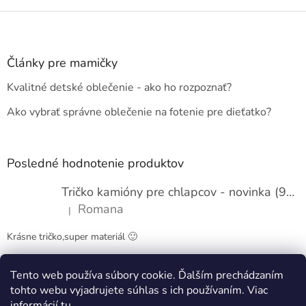
Z
á
p
ä
Články pre mamičky
t
Kvalitné detské oblečenie - ako ho rozpoznať?
i
e
Ako vybrať správne oblečenie na fotenie pre dieťatko?
Posledné hodnotenie produktov
Tričko kamióny pre chlapcov - novinka (98-134)
Romana
|
Hodnotenie produktu je 5 z 5 hviezdičiek.
Krásne tričko,super materiál 🙂
Tento web používa súbory cookie. Ďalším prechádzaním
Obchodné podmienky
Kontakty
tohto webu vyjadrujete súhlas s ich používaním. Viac
informácií
tu
.