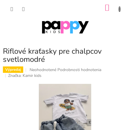
Prejsť
NÁKU
na
obsah
KOŠÍK
Riflové kraťasky pre chalpcov
svetlomodré
Priemerné
Neohodnotené
Podrobnosti hodnotenia
Výpredaj
hodnotenie
Značka:
Kamir kids
produktu
je
0,0
z
5
hviezdičiek.