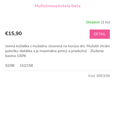
Mušlelinova košeľa biela
Skladom
(1 ks)
€15,90
DETAIL
Jemná košieľka z mušelínu stvorená na horúce dni. Mušelín chráni
pokožku dieťatka a je maximálne jemný a priedušný. Zloženie:
bavlna 100%
92/98
152/158
Kód:
6963/98