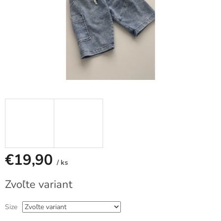
€19,90
/ ks
Jednotková
Zvoľte variant
cena:
Size