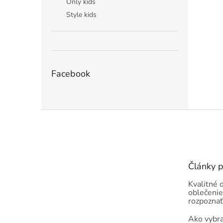
Only kids
Style kids
Facebook
Z
á
p
ä
t
Články 
i
e
Kvalitné 
oblečenie
rozpoznať
Ako vybra