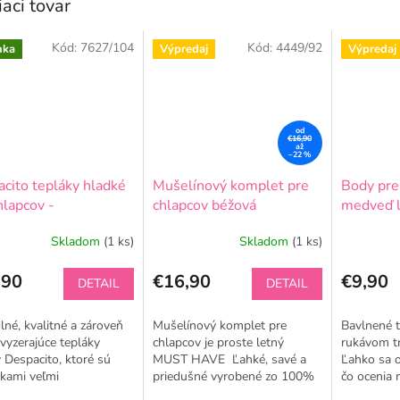
iaci tovar
Kód:
7627/104
Kód:
4449/92
nka
Výpredaj
Výpredaj
od
€16,90
až
–22 %
cito tepláky hladké
Mušelínový komplet pre
Body pre
hlapcov -
chlapcov béžová
medveď 
agdovo-zelená
Skladom
(1 ks)
Skladom
(1 ks)
,90
€16,90
€9,90
DETAIL
DETAIL
né, kvalitné a zároveň
Mušelínový komplet pre
Bavlnené t
vyzerajúce tepláky
chlapcov je proste letný
rukávom tr
 Despacito, ktoré sú
MUST HAVE Ľahké, savé a
Ľahko sa o
kami veľmi
priedušné vyrobené zo 100%
čo ocenia 
dávané. Moderný vzhľad
bavlny. Ideálne na horúce
Ručná prác