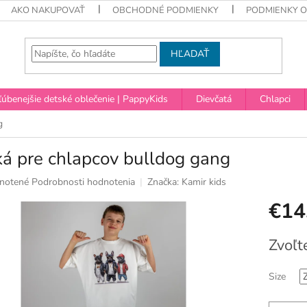
AKO NAKUPOVAŤ
OBCHODNÉ PODMIENKY
PODMIENKY 
HĽADAŤ
úbenejšie detské oblečenie | PappyKids
Dievčatá
Chlapci
g
ká pre chlapcov bulldog gang
né
notené
Podrobnosti hodnotenia
Značka:
Kamir kids
nie
€14
u
Jednotko
Zvoľt
cena:
ek.
Size