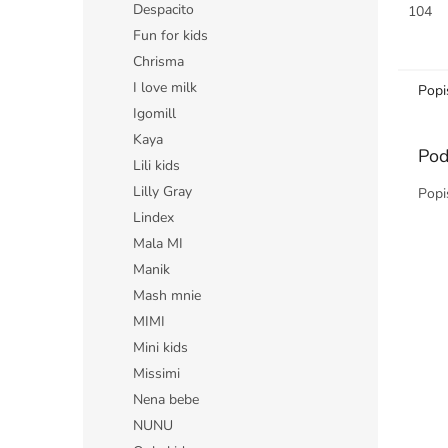
Despacito
dodáv
104
a preto
Fun for kids
Chrisma
I love milk
Popi
Igomill
Kaya
Pod
Lili kids
Lilly Gray
Popi
Lindex
Mala MI
Manik
Mash mnie
MIMI
Mini kids
Missimi
Nena bebe
NUNU