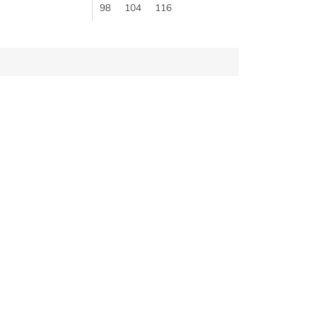
litný strih....
vyrobené z vysoko
98
104
116
kvalitných...