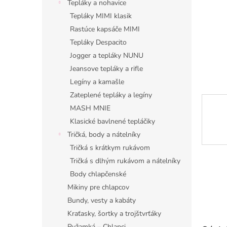
Tepláky a nohavice
Tepláky MIMI klasik
Rastúce kapsáče MIMI
Tepláky Despacito
Jogger a tepláky NUNU
Jeansove tepláky a rifle
Legíny a kamašle
Zateplené tepláky a legíny
MASH MNIE
Klasické bavlnené tepláčiky
Tričká, body a nátelníky
Tričká s krátkym rukávom
Tričká s dlhým rukávom a nátelníky
Body chlapčenské
Mikiny pre chlapcov
Bundy, vesty a kabáty
Kraťasky, šortky a trojštvrťáky
Pyžamká – Chlapci