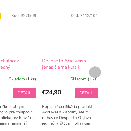
Kód:
3276/68
Kód:
7113/104
 chalpcov -
Despacito Acid wash
lesný
jenas čierna klasik
Ďalší
produkt
Skladom
(1 ks)
Skladom
(1 ks)
€24,90
DETAIL
DETAIL
ričko s dlhým
Popis a špecifikácia produktu:
ičko pre chlapcov.
Acid wash - spraný efekt
blieka cez hlavičku,
nohavice Despacito Objavte
najmä najmenší.
jedinečný štýl s nohavicami
a pri výrobe
Despacito! Tieto nohavice sú