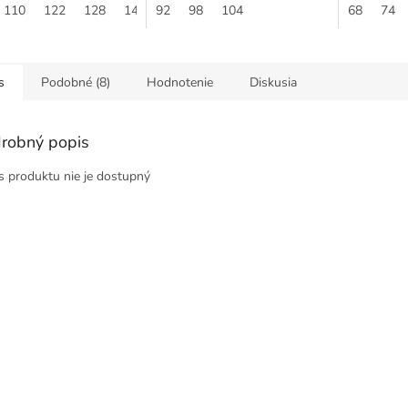
a šmrnc tomuto kúsku,
110
122
128
140
letné dni, zaručí vášmu
92
98
104
zaručuje kva
68
74
 je veľmi...
dieťatku maximálne...
s
Podobné (8)
Hodnotenie
Diskusia
robný popis
s produktu nie je dostupný