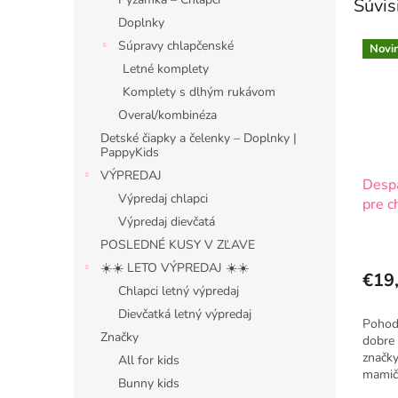
Súvis
Doplnky
Súpravy chlapčenské
Novi
Letné komplety
Komplety s dlhým rukávom
Overal/kombinéza
Detské čiapky a čelenky – Doplnky |
PappyKids
VÝPREDAJ
Despa
Výpredaj chlapci
pre c
Výpredaj dievčatá
smar
POSLEDNÉ KUSY V ZĽAVE
☀️☀️ LETO VÝPREDAJ ☀️☀️
€19
Chlapci letný výpredaj
Dievčatká letný výpredaj
Pohodl
Značky
dobre 
značky
All for kids
mamič
Bunny kids
vyhľa