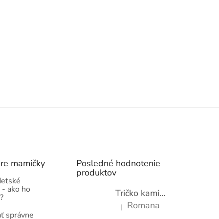
pre mamičky
Posledné hodnotenie
produktov
detské
 - ako ho
Tričko kamióny pre chlapcov - novinka (98-134)
?
Romana
|
Hodnotenie produktu je 5 z 5 hviez
ť správne