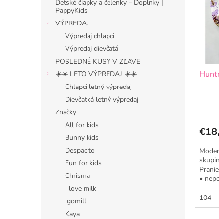
i
p
Detské čiapky a čelenky – Doplnky |
s
r
PappyKids
p
o
VÝPREDAJ
r
d
Výpredaj chlapci
o
u
Výpredaj dievčatá
d
k
POSLEDNÉ KUSY V ZĽAVE
u
t
Huntr
k
☀️☀️ LETO VÝPREDAJ ☀️☀️
o
t
v
Chlapci letný výpredaj
o
Dievčatká letný výpredaj
v
Značky
All for kids
€18
Bunny kids
Despacito
Modern
skupin
Fun for kids
Pranie
Chrisma
• nepo
•...
I love milk
104
Igomill
Kaya