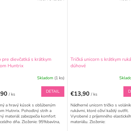
o pre dievčatká s krátkym
Tričká unicorn s krátkym ru
om Huntrix
dúhové
Skladom
(1 ks)
Skla
DETAIL
D
,90
€13,90
/ ks
/ ks
ný a hravý kúsok s obľúbeným
Nádherné unicorn tričko s voláni
m Hutnrix. Pohodlný strih a
rukávmi, ktoré oživí každý outfit.
ný materiál zabezpečia komfort
Vyrobené z príjemného elastické
celého dňa. Zloženie: 95%bavlna,
materiálu. Zloženie:
tan Handmade PL z dielne...
95%bavlna,5%elastan Handmade