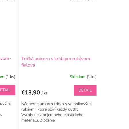
kávom-
Tričká unicorn s krátkym rukávom-
fialová
dom
(1 ks)
Skladom
(1 ks)
ETAIL
DETAIL
€13,90
/ ks
kovými
Nádherné unicorn tričko s volánikovými
rukávmi, ktoré oživí každý outfit.
ho
Vyrobené z príjemného elastického
materiálu. Zloženie:
 PL z
95%bavlna,5%elastan Handmade PL z