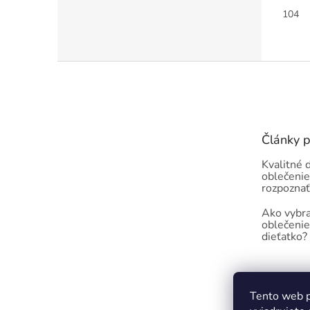
104
Z
á
p
ä
t
Články 
i
e
Kvalitné 
oblečenie
rozpoznať
Ako vybra
oblečenie
dieťatko?
Tento web p