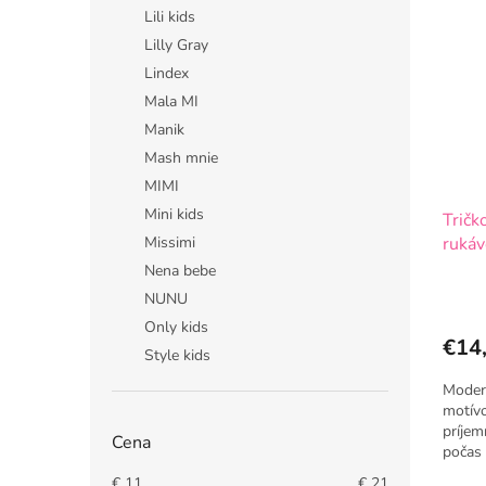
Lili kids
Lilly Gray
Lindex
Mala MI
Manik
Mash mnie
MIMI
Mini kids
Tričk
Missimi
rukáv
Nena bebe
NUNU
Only kids
€14
Style kids
Moder
motívo
príjem
Cena
počas 
5%elas
€
11
€
21