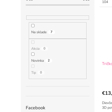
104
Na sklade
7
Akcia
0
Novinka
2
Tričk
Tip
0
€13
Dievče
Facebook
3D pot