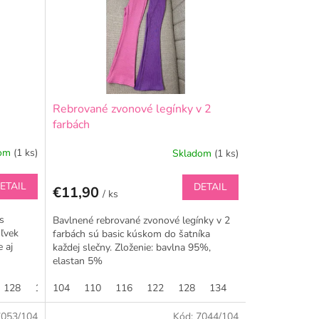
Rebrované zvonové legínky v 2
farbách
dom
(1 ks)
Skladom
(1 ks)
ETAIL
DETAIL
€11,90
/ ks
s
Bavlnené rebrované zvonové legínky v 2
oľvek
farbách sú basic kúskom do šatníka
 aj
každej slečny. Zloženie: bavlna 95%,
elastan 5%
128
134
104
140
110
146
116
122
128
134
7053/104
Kód:
7044/104