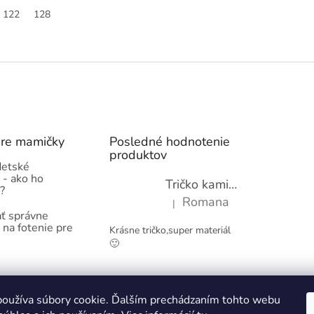
122
128
O
v
l
á
d
a
c
i
pre mamičky
Posledné hodnotenie
e
produktov
p
detské
 - ako ho
r
Tričko kamióny pre chlapcov - novinka (98-134)
?
v
Romana
|
k
Hodnotenie produktu je 5 z 5 hviez
ť správne
y
 na fotenie pre
Krásne tričko,super materiál
v
🙂
ý
p
i
s
Obchodné podmienky
Kontakty
u
oužíva súbory cookie. Ďalším prechádzaním tohto webu