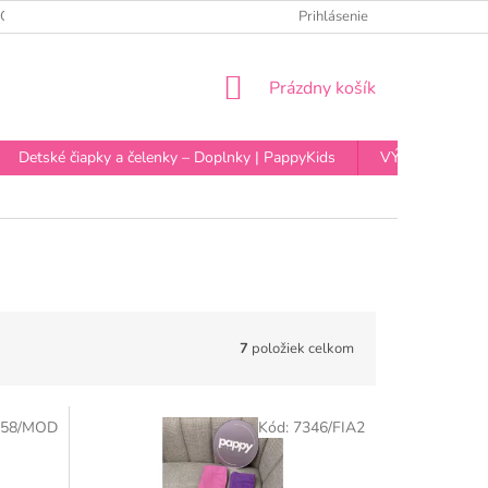
OCHRANY OSOBNÝCH ÚDAJOV
Prihlásenie
NÁKUPNÝ
Prázdny košík
KOŠÍK
Detské čiapky a čelenky – Doplnky | PappyKids
VÝPREDAJ
7
položiek celkom
358/MOD
Kód:
7346/FIA2