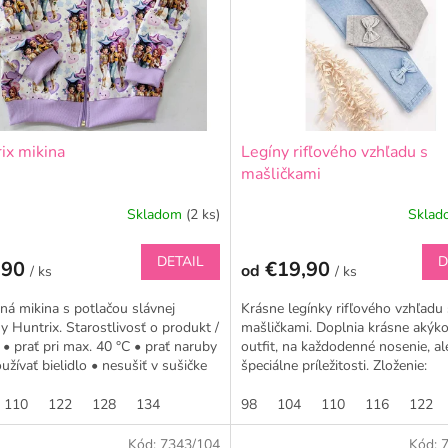
ix mikina
Legíny rifľového vzhľadu s
mašličkami
Skladom
(2 ks)
Skla
DETAIL
D
,90
€19,90
od
/ ks
/ ks
á mikina s potlačou slávnej
Krásne legínky rifľového vzhľadu 
y Huntrix. Starostlivosť o produkt /
mašličkami. Doplnia krásne akýk
 • prať pri max. 40 °C • prať naruby
outfit, na každodenné nosenie, ale
užívať bielidlo • nesušiť v sušičke
špeciálne príležitosti. Zloženie:
95%bavlna, 5%elastan ...
110
122
128
134
98
104
110
116
122
Kód:
7343/104
Kód: