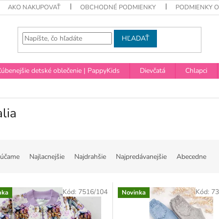
AKO NAKUPOVAŤ
OBCHODNÉ PODMIENKY
PODMIENKY 
HĽADAŤ
úbenejšie detské oblečenie | PappyKids
Dievčatá
Chlapci
lia
účame
Najlacnejšie
Najdrahšie
Najpredávanejšie
Abecedne
Kód:
7516/104
Kód:
7
nka
Novinka