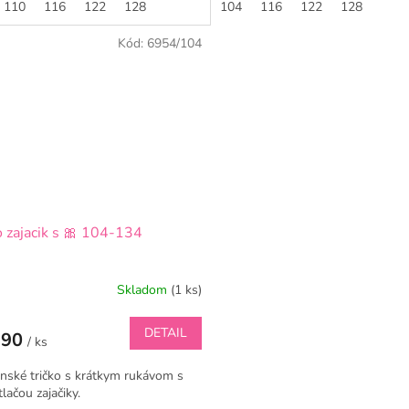
dielne...
110
116
122
128
104
116
122
128
Kód:
6954/104
o zajacik s 🎀 104-134
Skladom
(1 ks)
DETAIL
,90
/ ks
nské tričko s krátkym rukávom s
lačou zajačiky.