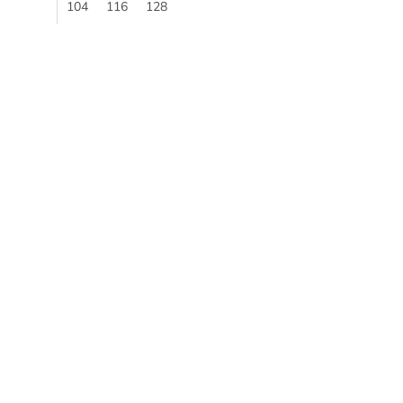
dielne...
104
116
128