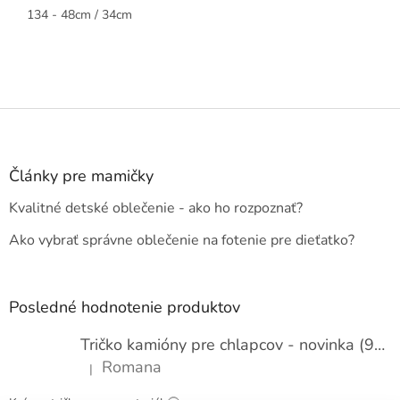
134 - 48cm / 34cm
Z
á
p
ä
Články pre mamičky
t
Kvalitné detské oblečenie - ako ho rozpoznať?
i
e
Ako vybrať správne oblečenie na fotenie pre dieťatko?
Posledné hodnotenie produktov
Tričko kamióny pre chlapcov - novinka (98-134)
Romana
|
Hodnotenie produktu je 5 z 5 hviezdičiek.