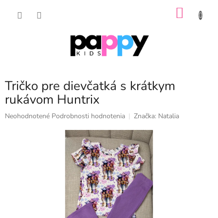
Prejsť
NÁKU
na
obsah
KOŠÍK
Tričko pre dievčatká s krátkym
rukávom Huntrix
Priemerné
Neohodnotené
Podrobnosti hodnotenia
Značka:
Natalia
hodnotenie
produktu
je
0,0
z
5
hviezdičiek.