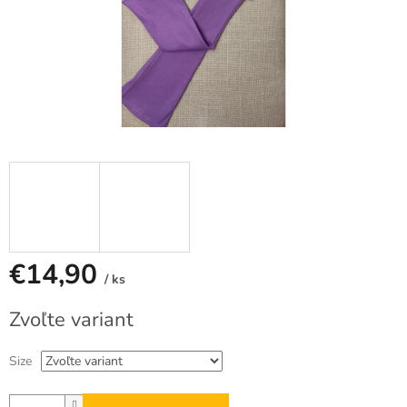
€14,90
/ ks
Jednotková
Zvoľte variant
cena:
Size