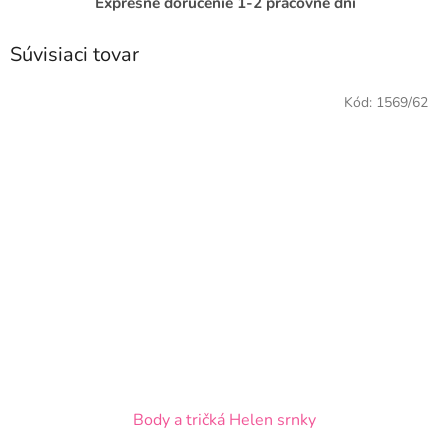
Expresné doručenie 1-2 pracovné dni
Súvisiaci tovar
Kód:
1569/62
Body a tričká Helen srnky