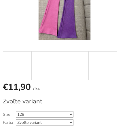
€11,90
/ ks
Jednotková
Zvoľte variant
cena:
Size
Farba