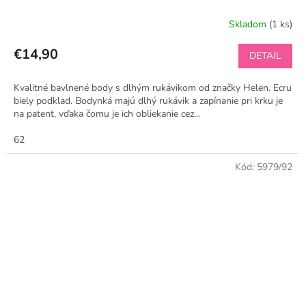
Skladom
(1 ks)
€14,90
DETAIL
Kvalitné bavlnené body s dlhým rukávikom od značky Helen. Ecru
biely podklad. Bodynká majú dlhý rukávik a zapínanie pri krku je
na patent, vďaka čomu je ich obliekanie cez...
62
Kód:
5979/92