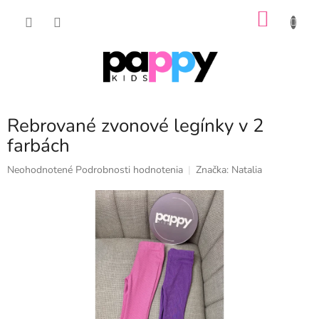
Prejsť
NÁKU
na
obsah
KOŠÍK
Rebrované zvonové legínky v 2
farbách
Priemerné
Neohodnotené
Podrobnosti hodnotenia
Značka:
Natalia
hodnotenie
produktu
je
0,0
z
5
hviezdičiek.