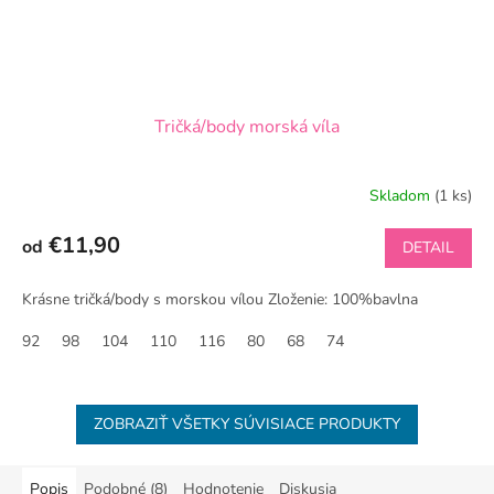
Tričká/body morská víla
Skladom
(1 ks)
€11,90
od
DETAIL
Krásne tričká/body s morskou vílou Zloženie: 100%bavlna
92
98
104
110
116
80
68
74
ZOBRAZIŤ VŠETKY SÚVISIACE PRODUKTY
Popis
Podobné (8)
Hodnotenie
Diskusia