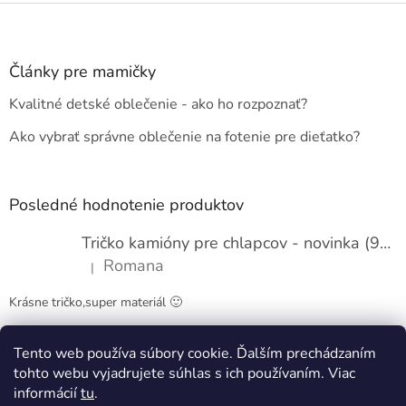
Z
á
p
ä
Články pre mamičky
t
Kvalitné detské oblečenie - ako ho rozpoznať?
i
e
Ako vybrať správne oblečenie na fotenie pre dieťatko?
Posledné hodnotenie produktov
Tričko kamióny pre chlapcov - novinka (98-134)
Romana
|
Hodnotenie produktu je 5 z 5 hviezdičiek.
Krásne tričko,super materiál 🙂
Tento web používa súbory cookie. Ďalším prechádzaním
Obchodné podmienky
Kontakty
tohto webu vyjadrujete súhlas s ich používaním. Viac
informácií
tu
.