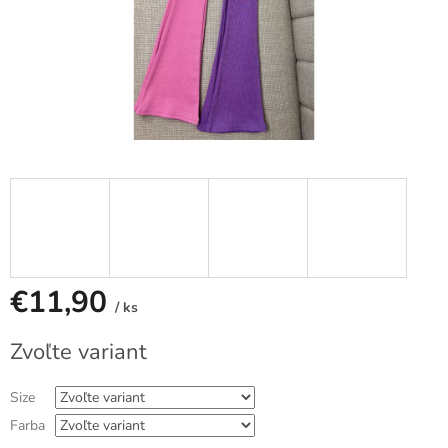
€11,90
/ ks
Jednotková
Zvoľte variant
cena:
Size
Farba