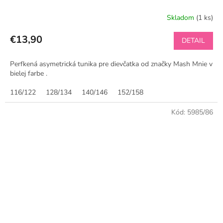
Skladom
(1 ks)
€13,90
DETAIL
Perfkená asymetrická tunika pre dievčatka od značky Mash Mnie v
bielej farbe .
116/122
128/134
140/146
152/158
Kód:
5985/86