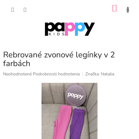
Prejsť
NÁKU
na
obsah
KOŠÍK
Rebrované zvonové legínky v 2
farbách
Priemerné
Neohodnotené
Podrobnosti hodnotenia
Značka:
Natalia
hodnotenie
produktu
je
0,0
z
5
hviezdičiek.