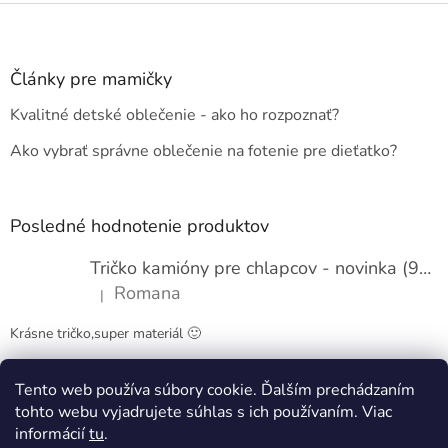
Z
á
p
ä
Články pre mamičky
t
Kvalitné detské oblečenie - ako ho rozpoznať?
i
e
Ako vybrať správne oblečenie na fotenie pre dieťatko?
Posledné hodnotenie produktov
Tričko kamióny pre chlapcov - novinka (98-134)
Romana
|
Hodnotenie produktu je 5 z 5 hviezdičiek.
Krásne tričko,super materiál 🙂
Tento web používa súbory cookie. Ďalším prechádzaním
Obchodné podmienky
Kontakty
tohto webu vyjadrujete súhlas s ich používaním. Viac
informácií
tu
.