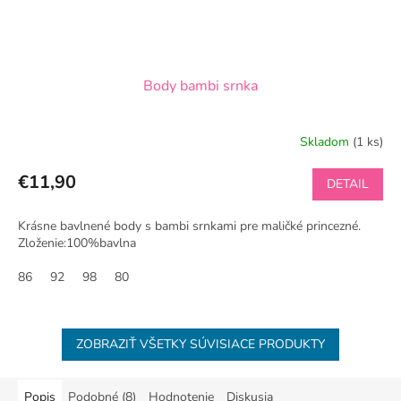
Body bambi srnka
Skladom
(1 ks)
€11,90
DETAIL
Krásne bavlnené body s bambi srnkami pre maličké princezné.
Zloženie:100%bavlna
86
92
98
80
ZOBRAZIŤ VŠETKY SÚVISIACE PRODUKTY
Popis
Podobné (8)
Hodnotenie
Diskusia