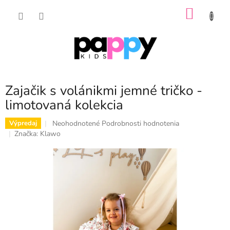
Prejsť
NÁKU
na
obsah
KOŠÍK
Zajačik s volánikmi jemné tričko -
limotovaná kolekcia
Priemerné
Neohodnotené
Podrobnosti hodnotenia
Výpredaj
hodnotenie
Značka:
Klawo
produktu
je
0,0
z
5
hviezdičiek.