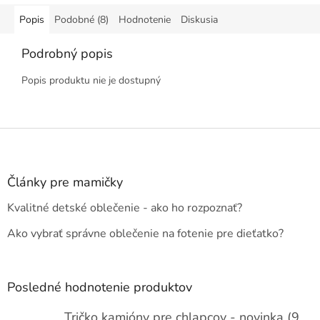
Popis
Podobné (8)
Hodnotenie
Diskusia
Podrobný popis
Popis produktu nie je dostupný
Z
á
p
ä
Články pre mamičky
t
Kvalitné detské oblečenie - ako ho rozpoznať?
i
e
Ako vybrať správne oblečenie na fotenie pre dieťatko?
Posledné hodnotenie produktov
Tričko kamióny pre chlapcov - novinka (98-134)