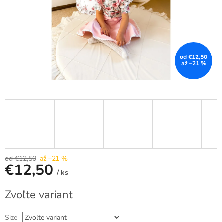
od €12,50
až –21 %
od €12,50
až –21 %
€12,50
/ ks
Jednotková
Zvoľte variant
cena:
Size