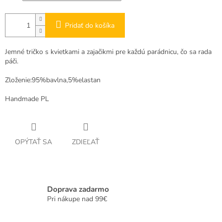
Pridať do košíka
Jemné tričko s kvietkami a zajačikmi pre každú parádnicu, čo sa rada
páči.
Zloženie:95%bavlna,5%elastan
Handmade PL
OPÝTAŤ SA
ZDIEĽAŤ
Doprava zadarmo
Pri nákupe nad 99€