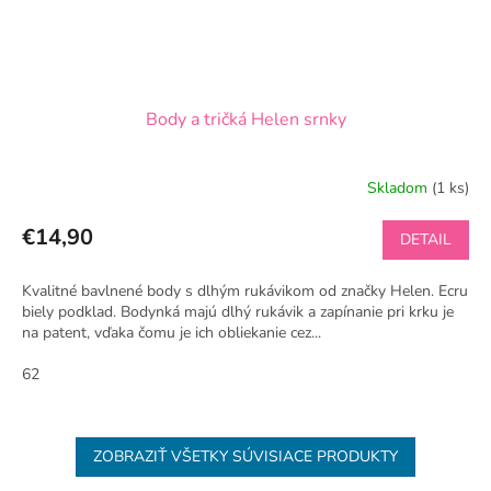
Body a tričká Helen srnky
Skladom
(1 ks)
€14,90
DETAIL
Kvalitné bavlnené body s dlhým rukávikom od značky Helen. Ecru
biely podklad. Bodynká majú dlhý rukávik a zapínanie pri krku je
na patent, vďaka čomu je ich obliekanie cez...
62
ZOBRAZIŤ VŠETKY SÚVISIACE PRODUKTY