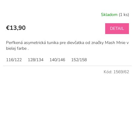
Skladom
(1 ks)
€13,90
DETAIL
Perfkená asymetrická tunika pre dievčatka od značky Mash Mnie v
bielej farbe .
116/122
128/134
140/146
152/158
Kód:
1569/62