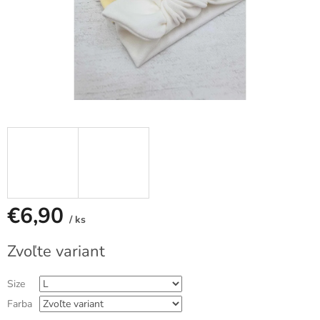
€6,90
/ ks
Jednotková
Zvoľte variant
cena:
Size
Farba