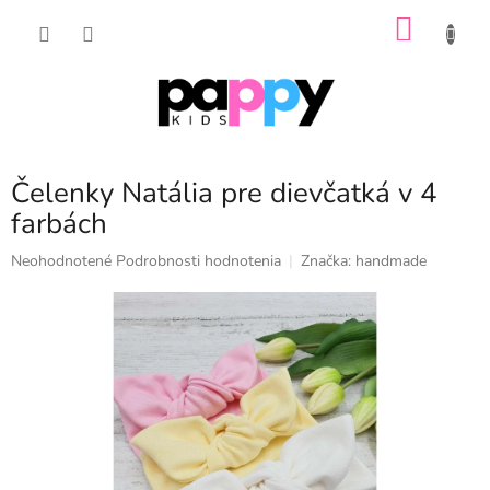
Prejsť
NÁKU
na
obsah
KOŠÍK
Čelenky Natália pre dievčatká v 4
farbách
Priemerné
Neohodnotené
Podrobnosti hodnotenia
Značka:
handmade
hodnotenie
produktu
je
0,0
z
5
hviezdičiek.