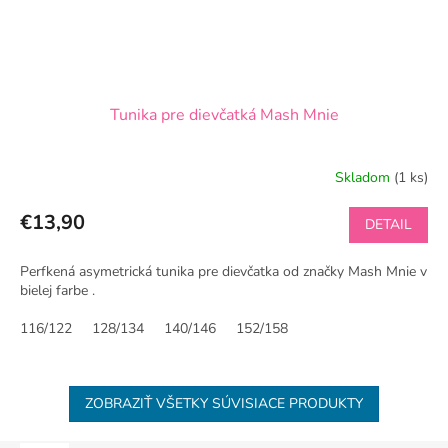
Tunika pre dievčatká Mash Mnie
Skladom
(1 ks)
€13,90
DETAIL
Perfkená asymetrická tunika pre dievčatka od značky Mash Mnie v
bielej farbe .
116/122
128/134
140/146
152/158
ZOBRAZIŤ VŠETKY SÚVISIACE PRODUKTY