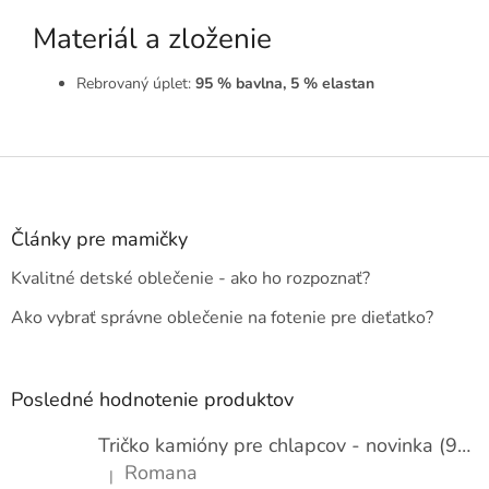
Materiál a zloženie
Rebrovaný úplet:
95 % bavlna, 5 % elastan
Z
á
p
ä
Články pre mamičky
t
Kvalitné detské oblečenie - ako ho rozpoznať?
i
e
Ako vybrať správne oblečenie na fotenie pre dieťatko?
Posledné hodnotenie produktov
Tričko kamióny pre chlapcov - novinka (98-134)
Romana
|
Hodnotenie produktu je 5 z 5 hviezdičiek.