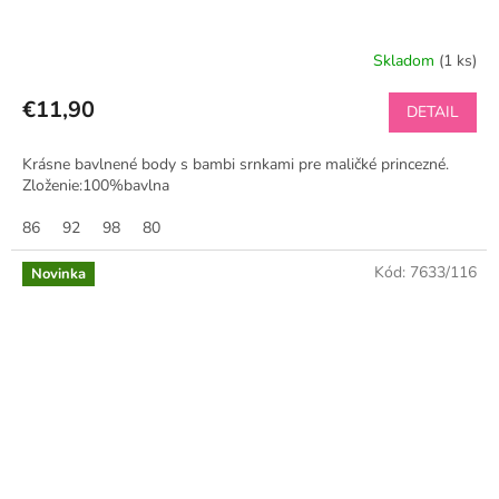
Skladom
(1 ks)
€11,90
DETAIL
Krásne bavlnené body s bambi srnkami pre maličké princezné.
Zloženie:100%bavlna
86
92
98
80
Kód:
7633/116
Novinka