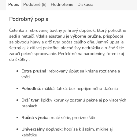
Popis
Podobné (8)
Hodnotenie
Diskusia
Podrobný popis
Čelenka z rebrovanej bavlny je hravý doplnok, ktorý pohodlne
sedí a netlačí. Vďaka elastanu je
výborne pružná
, prispôsobí
sa obvodu hlavy a drží tvar počas celého dňa. Jemný úplet je
šetrný aj k citlivej pokožke, ploché švy nedráždia a ručné šitie
zaručí pekné spracovanie. Perfektné na narodeniny, fotenie aj
do škôlky .
Extra pružná
: rebrovaný úplet sa krásne roztiahne a
vráti
Pohodlná
: mäkká, ľahká, bez nepríjemného tlačenia
Drží tvar
: špičky korunky zostanú pekné aj po viacerých
praniach
Ručná výroba
: malé série, precízne šitie
Univerzálny doplnok
: hodí sa k šatám, mikine aj
kabátiku