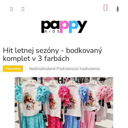
Prejsť
NÁKU
na
obsah
KOŠÍK
Hit letnej sezóny - bodkovaný
komplet v 3 farbách
Priemerné
Neohodnotené
Podrobnosti hodnotenia
Výpredaj
hodnotenie
produktu
je
0,0
z
5
hviezdičiek.