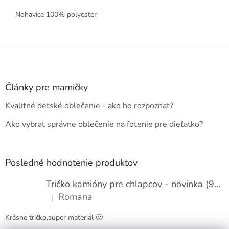
Nohavice 100% polyester
Z
á
p
ä
Články pre mamičky
t
Kvalitné detské oblečenie - ako ho rozpoznať?
i
e
Ako vybrať správne oblečenie na fotenie pre dieťatko?
Posledné hodnotenie produktov
Tričko kamióny pre chlapcov - novinka (98-134)
Romana
|
Hodnotenie produktu je 5 z 5 hviezdičiek.
Krásne tričko,super materiál 🙂