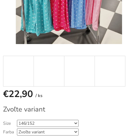
€22,90
/ ks
Jednotková
Zvoľte variant
cena:
Size
Farba