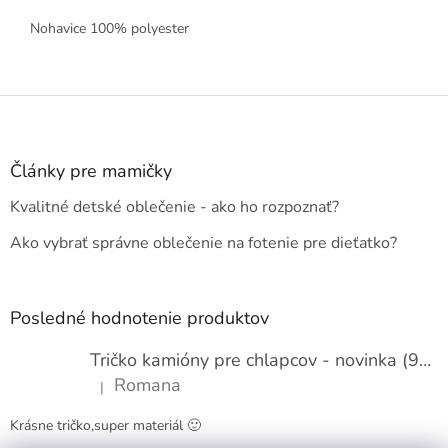
Nohavice 100% polyester
Z
á
p
ä
Články pre mamičky
t
Kvalitné detské oblečenie - ako ho rozpoznať?
i
e
Ako vybrať správne oblečenie na fotenie pre dieťatko?
Posledné hodnotenie produktov
Tričko kamióny pre chlapcov - novinka (98-134)
Romana
|
Hodnotenie produktu je 5 z 5 hviezdičiek.
Krásne tričko,super materiál 🙂