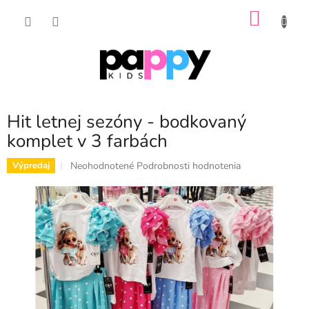
Prejsť
NÁKU
na
obsah
KOŠÍK
Hit letnej sezóny - bodkovaný
komplet v 3 farbách
Priemerné
Neohodnotené
Podrobnosti hodnotenia
Výpredaj
hodnotenie
produktu
je
0,0
z
5
hviezdičiek.