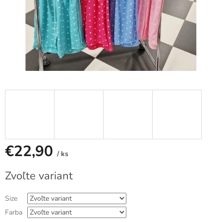
€22,90
/ ks
Jednotková
Zvoľte variant
cena:
Size
Farba