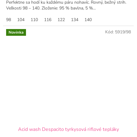
Perfektne sa hodí ku každému páru nohavíc. Rovný, bežný strih.
Veľkosti 98 – 140. Zloženie: 95 % bavlna, 5 %...
98
104
110
116
122
134
140
Kód:
5919/98
Novinka
Acid wash Despacito tyrkysová riflové tepláky