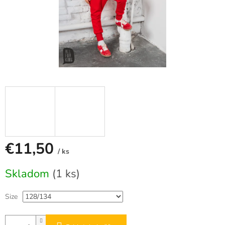
€11,50
/ ks
Jednotková
Skladom
(1 ks)
cena:
Size