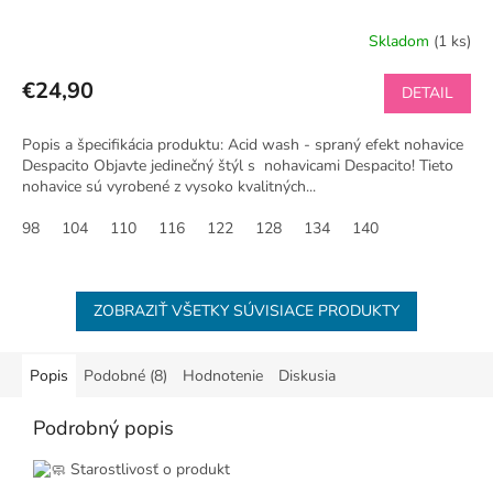
Skladom
(1 ks)
€24,90
DETAIL
Popis a špecifikácia produktu: Acid wash - spraný efekt nohavice
Despacito Objavte jedinečný štýl s nohavicami Despacito! Tieto
nohavice sú vyrobené z vysoko kvalitných...
98
104
110
116
122
128
134
140
ZOBRAZIŤ VŠETKY SÚVISIACE PRODUKTY
Popis
Podobné (8)
Hodnotenie
Diskusia
Podrobný popis
Starostlivosť o produkt