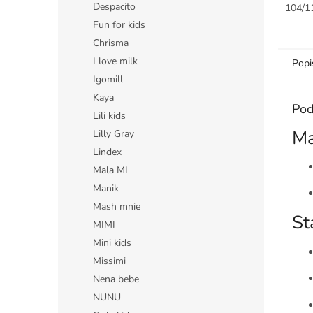
Despacito
104/1
Fun for kids
Chrisma
I love milk
Popi
Igomill
Kaya
Pod
Lili kids
Ma
Lilly Gray
Lindex
Mala MI
Manik
Mash mnie
St
MIMI
Mini kids
Missimi
Nena bebe
NUNU