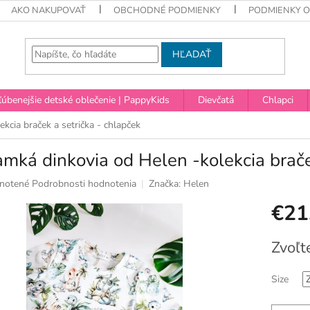
AKO NAKUPOVAŤ
OBCHODNÉ PODMIENKY
PODMIENKY 
HĽADAŤ
úbenejšie detské oblečenie | PappyKids
Dievčatá
Chlapci
kcia braček a setrička - chlapček
mká dinkovia od Helen -kolekcia brače
né
notené
Podrobnosti hodnotenia
Značka:
Helen
nie
€21
u
Jednotko
Zvoľt
cena:
ek.
Size