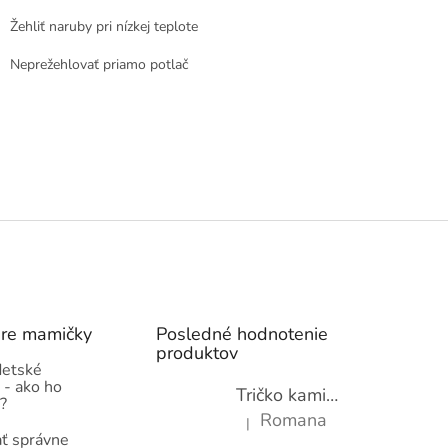
Žehliť naruby pri nízkej teplote
Neprežehlovať priamo potlač
pre mamičky
Posledné hodnotenie
produktov
detské
 - ako ho
Tričko kamióny pre chlapcov - novinka (98-134)
?
Romana
|
Hodnotenie produktu je 5 z 5 hviez
ť správne