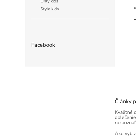
Only kids
Style kids
Facebook
Z
á
p
ä
t
Články 
i
e
Kvalitné 
oblečenie
rozpoznať
Ako vybra