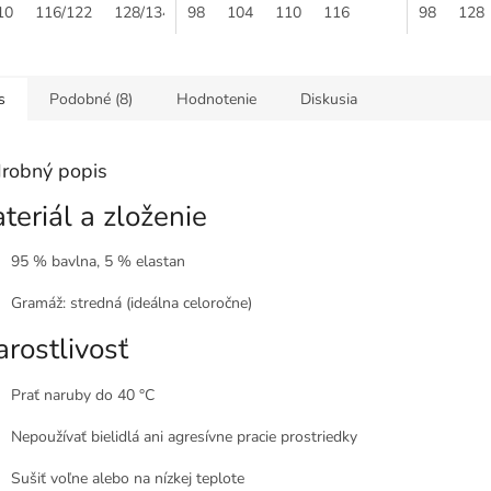
10
116/122
128/134
vášho dieťatka. Taktiež tričko
98
140/146
104
110
116
% bavlna, 
98
128
drží tvar...
s
Podobné (8)
Hodnotenie
Diskusia
robný popis
teriál a zloženie
95 % bavlna, 5 % elastan
Gramáž: stredná (ideálna celoročne)
arostlivosť
Prať naruby do 40 °C
Nepoužívať bielidlá ani agresívne pracie prostriedky
Sušiť voľne alebo na nízkej teplote