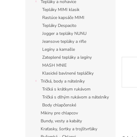
Tepláky a nohavice
Tepláky MIMI klasik
Rastúce kapsáče MIMI
Tepláky Despacito
Jogger a tepláky NUNU
Jeansove tepláky a rifle
Legíny a kamašle
Zateplené tepláky a legíny
MASH MNIE
Klasické bavlnené tepláčiky
Tričká, body a nátelníky
Tričká s krátkym rukávom
Tričká s dlhým rukávom a nátelníky
Body chlapčenské
Mikiny pre chlapcov
Bundy, vesty a kabáty
Kraťasky, šortky a trojštvrťáky
Pyžamká – Chlapci