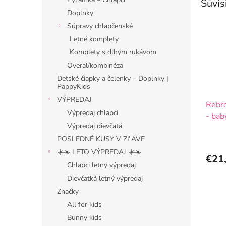
Súvis
Doplnky
Súpravy chlapčenské
Letné komplety
Komplety s dlhým rukávom
Overal/kombinéza
Detské čiapky a čelenky – Doplnky |
PappyKids
VÝPREDAJ
Rebr
Výpredaj chlapci
- bab
Výpredaj dievčatá
POSLEDNÉ KUSY V ZĽAVE
☀️☀️ LETO VÝPREDAJ ☀️☀️
€21
Chlapci letný výpredaj
Dievčatká letný výpredaj
Značky
All for kids
Bunny kids