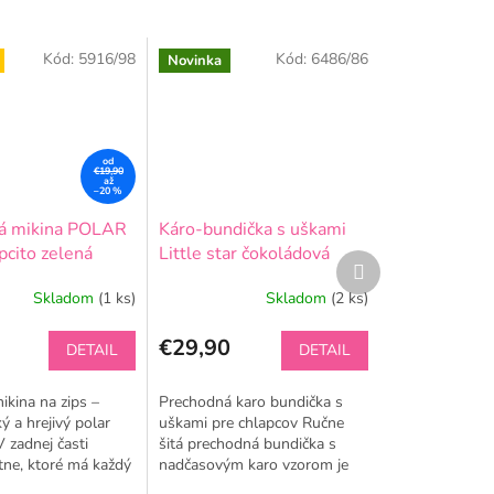
Kód:
5916/98
Kód:
6486/86
Novinka
od
€19,90
až
–20 %
á mikina POLAR
Káro-bundička s uškami
pcito zelená
Little star čokoládová
Ďalší
produkt
Skladom
(1 ks)
Skladom
(2 ks)
e
€29,90
DETAIL
DETAIL
ikina na zips –
Prechodná karo bundička s
ý a hrejivý polar
uškami pre chlapcov Ručne
V zadnej časti
šitá prechodná bundička s
.
tne, ktoré má každý
nadčasovým karo vzorom je
arus. Zloženie: 95
ideálnou voľbou na jar aj