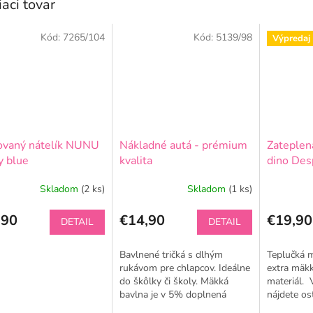
iaci tovar
Kód:
7265/104
Kód:
5139/98
Výpredaj
ovaný nátelík NUNU
Nákladné autá - prémium
Zateplen
y blue
kvalita
dino Des
Skladom
(2 ks)
Skladom
(1 ks)
Priemerné
hodnoteni
,90
€14,90
produktu
€19,90
DETAIL
DETAIL
je
5,0
Bavlnené tričká s dlhým
Teplučká m
z
rukávom pre chlapcov. Ideálne
extra mäkk
5
do škôlky či školy. Mäkká
materiál. 
hviezdičiek
bavlna je v 5% doplnená
nájdete os
elastanom pre väčšie pohodlie
malý dinos