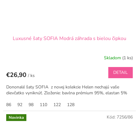
Luxusné šaty SOFIA Modrá záhrada s bielou čipkou
Skladom
(1 ks)
DETAIL
€26,90
/ ks
Dononalé šaty SOFIA z novej kolekcie Helen nechajú vaše
dievčatko vyniknúť. Zloženie: bavlna prémium 95%, elastan 5%
86
92
98
110
122
128
Kód:
7256/86
Novinka