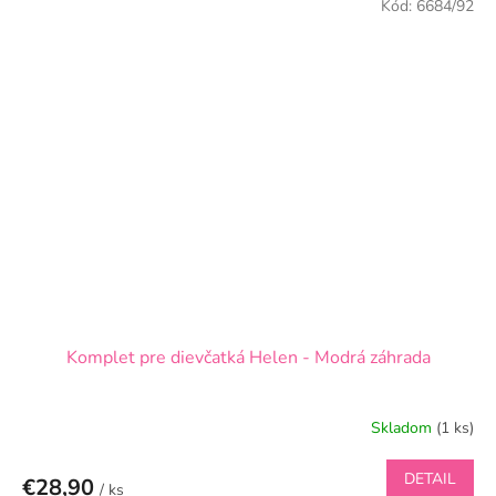
Kód:
6684/92
Komplet pre dievčatká Helen - Modrá záhrada
Skladom
(1 ks)
DETAIL
€28,90
/ ks