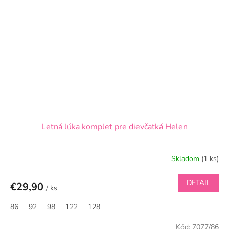
Letná lúka komplet pre dievčatká Helen
Skladom
(1 ks)
DETAIL
€29,90
/ ks
86
92
98
122
128
Kód:
7077/86