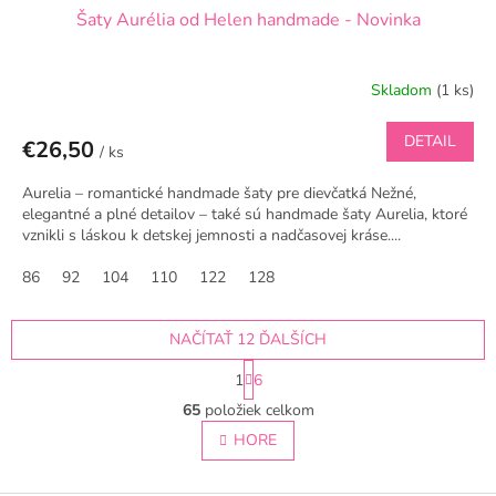
Šaty Aurélia od Helen handmade - Novinka
Skladom
(1 ks)
DETAIL
€26,50
/ ks
Aurelia – romantické handmade šaty pre dievčatká Nežné,
elegantné a plné detailov – také sú handmade šaty Aurelia, ktoré
vznikli s láskou k detskej jemnosti a nadčasovej kráse....
86
92
104
110
122
128
NAČÍTAŤ 12 ĎALŠÍCH
S
1
6
t
O
r
65
položiek celkom
v
á
l
HORE
n
á
k
o
d