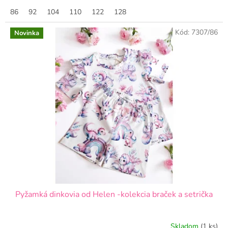
86
92
104
110
122
128
Kód:
7307/86
Novinka
Pyžamká dinkovia od Helen -kolekcia braček a setrička
Skladom
(1 ks)