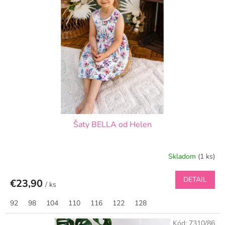
s
d
p
u
r
k
o
t
d
o
u
v
k
t
o
v
Šaty BELLA od Helen
Skladom
(1 ks)
DETAIL
€23,90
/ ks
92
98
104
110
116
122
128
Kód:
7310/86