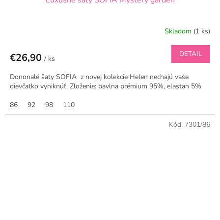
Luxusné šaty SOFIA Mystery garden
Skladom
(1 ks)
DETAIL
€26,90
/ ks
Dononalé šaty SOFIA z novej kolekcie Helen nechajú vaše
dievčatko vyniknúť. Zloženie: bavlna prémium 95%, elastan 5%
86
92
98
110
Kód:
7301/86