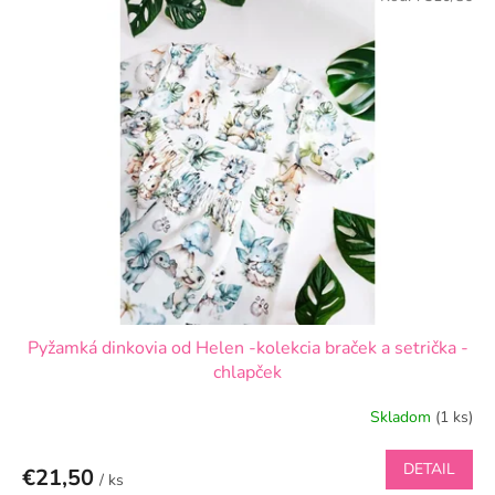
Pyžamká dinkovia od Helen -kolekcia braček a setrička -
chlapček
Skladom
(1 ks)
DETAIL
€21,50
/ ks