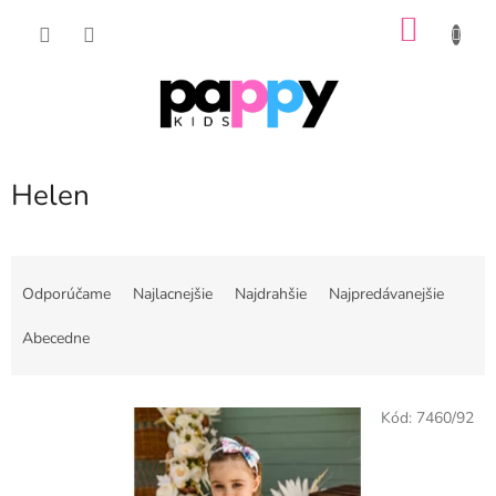
Prejsť
NÁKU
na
obsah
KOŠÍK
Helen
R
a
Odporúčame
Najlacnejšie
Najdrahšie
Najpredávanejšie
d
e
Abecedne
n
i
V
e
Kód:
7460/92
ý
p
p
r
i
o