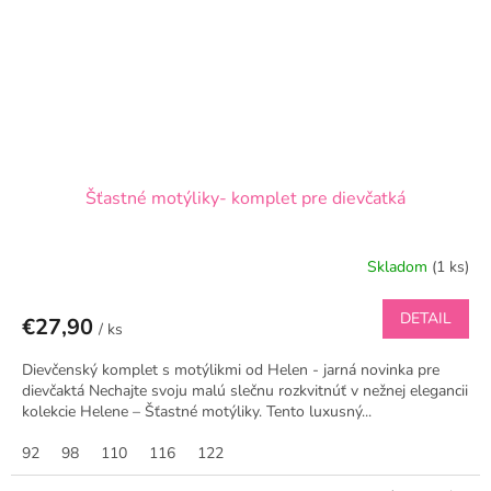
Šťastné motýliky- komplet pre dievčatká
Skladom
(1 ks)
DETAIL
€27,90
/ ks
Dievčenský komplet s motýlikmi od Helen - jarná novinka pre
dievčaktá Nechajte svoju malú slečnu rozkvitnúť v nežnej elegancii
kolekcie Helene – Šťastné motýliky. Tento luxusný...
92
98
110
116
122