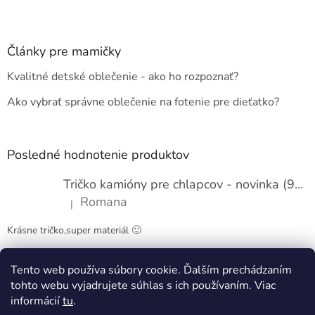
v
Z
a
a
c
á
n
i
p
i
e
ä
e
Články pre mamičky
p
t
r
Kvalitné detské oblečenie - ako ho rozpoznať?
i
v
e
k
Ako vybrať správne oblečenie na fotenie pre dieťatko?
y
v
ý
p
Posledné hodnotenie produktov
i
s
Tričko kamióny pre chlapcov - novinka (98-134)
u
Romana
|
Hodnotenie produktu je 5 z 5 hviezdičiek.
Krásne tričko,super materiál 🙂
Tento web používa súbory cookie. Ďalším prechádzaním
Obchodné podmienky
Kontakty
tohto webu vyjadrujete súhlas s ich používaním. Viac
informácií
tu
.