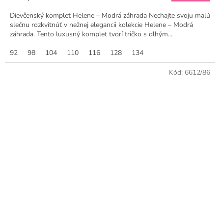
Dievčenský komplet Helene – Modrá záhrada Nechajte svoju malú
slečnu rozkvitnúť v nežnej elegancii kolekcie Helene – Modrá
záhrada. Tento luxusný komplet tvorí tričko s dlhým...
92
98
104
110
116
128
134
Kód:
6612/86