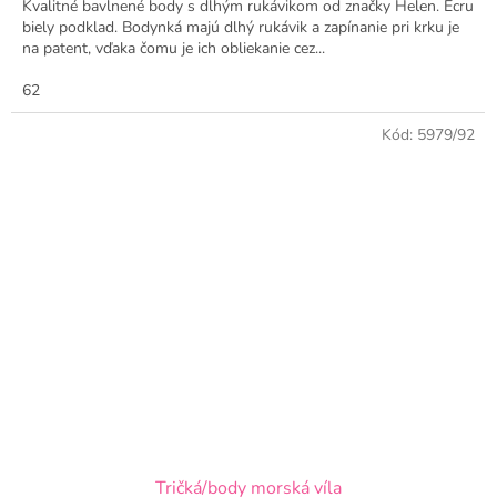
Kvalitné bavlnené body s dlhým rukávikom od značky Helen. Ecru
biely podklad. Bodynká majú dlhý rukávik a zapínanie pri krku je
na patent, vďaka čomu je ich obliekanie cez...
62
Kód:
5979/92
Tričká/body morská víla