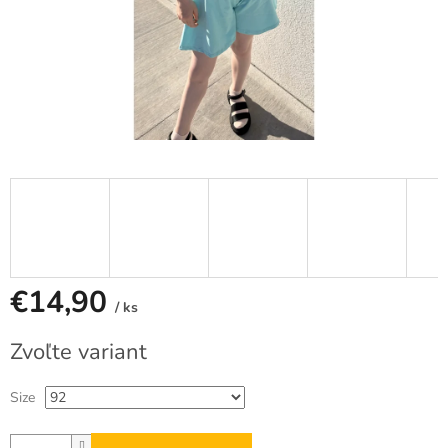
€14,90
/ ks
Jednotková
Zvoľte variant
cena:
Size