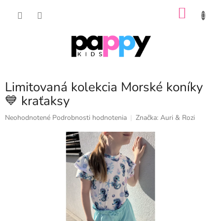
Prejsť
NÁKU
na
obsah
KOŠÍK
Limitovaná kolekcia Morské koníky
💙 kraťaksy
Priemerné
Neohodnotené
Podrobnosti hodnotenia
Značka:
Auri & Rozi
hodnotenie
produktu
je
0,0
z
5
hviezdičiek.