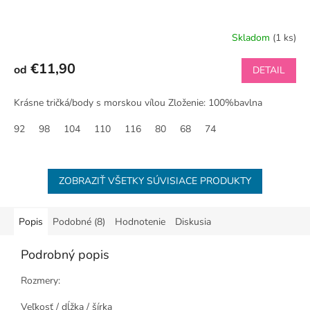
Skladom
(1 ks)
€11,90
od
DETAIL
Krásne tričká/body s morskou vílou Zloženie: 100%bavlna
92
98
104
110
116
80
68
74
ZOBRAZIŤ VŠETKY SÚVISIACE PRODUKTY
Popis
Podobné (8)
Hodnotenie
Diskusia
Podrobný popis
Rozmery:
Veľkosť / dĺžka / šírka