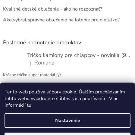
t
Kvalitné detské oblečenie - ako ho rozpoznať?
i
e
Ako vybrať správne oblečenie na fotenie pre dieťatko?
Posledné hodnotenie produktov
Tričko kamióny pre chlapcov - novinka (98-134)
Romana
|
Hodnotenie produktu je 5 z 5 hviezdičiek.
Krásne tričko,super materiál 🙂
Tento web používa súbory cookie. Ďalším prechádzaním
Obchodné podmienky
Kontakty
tohto webu vyjadrujete súhlas s ich používaním. Viac
informácií
tu
.
Nastavenie
Vytvoril Shoptet