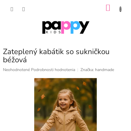
Prejsť
NÁKU
na
obsah
KOŠÍK
Zateplený kabátik so sukničkou
béžová
Priemerné
Neohodnotené
Podrobnosti hodnotenia
Značka:
handmade
hodnotenie
produktu
je
0,0
z
5
hviezdičiek.