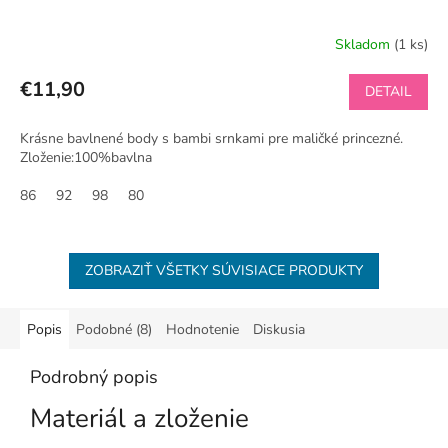
Skladom
(1 ks)
€11,90
DETAIL
Krásne bavlnené body s bambi srnkami pre maličké princezné.
Zloženie:100%bavlna
86
92
98
80
ZOBRAZIŤ VŠETKY SÚVISIACE PRODUKTY
Popis
Podobné (8)
Hodnotenie
Diskusia
Podrobný popis
Materiál a zloženie