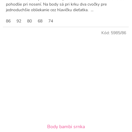
pohodlie pri nosení. Na body sä pri krku dva cvočky pre
jednoduchšie obliekanie cez hlavičku dieťatka. ...
86
92
80
68
74
Kód:
5985/86
Body bambi srnka