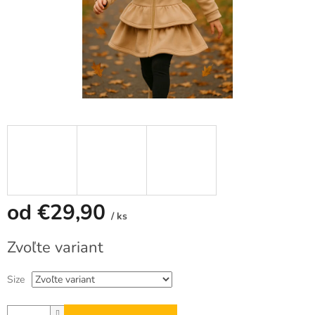
od
€29,90
/ ks
Jednotková
Zvoľte variant
cena:
Size