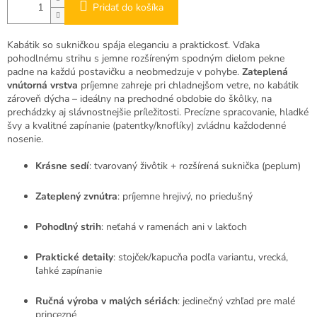
Pridať do košíka
Kabátik so sukničkou spája eleganciu a praktickosť. Vďaka
pohodlnému strihu s jemne rozšíreným spodným dielom pekne
padne na každú postavičku a neobmedzuje v pohybe.
Zateplená
vnútorná vrstva
príjemne zahreje pri chladnejšom vetre, no kabátik
zároveň dýcha – ideálny na prechodné obdobie do škôlky, na
prechádzky aj slávnostnejšie príležitosti. Precízne spracovanie, hladké
švy a kvalitné zapínanie (patentky/knoflíky) zvládnu každodenné
nosenie.
Krásne sedí
: tvarovaný živôtik + rozšírená suknička (peplum)
Zateplený zvnútra
: príjemne hrejivý, no priedušný
Pohodlný strih
: neťahá v ramenách ani v lakťoch
Praktické detaily
: stojček/kapucňa podľa variantu, vrecká,
ľahké zapínanie
Ručná výroba v malých sériách
: jedinečný vzhľad pre malé
princezné