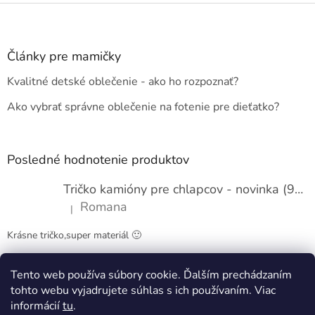
Z
á
p
ä
Články pre mamičky
t
Kvalitné detské oblečenie - ako ho rozpoznať?
i
e
Ako vybrať správne oblečenie na fotenie pre dieťatko?
Posledné hodnotenie produktov
Tričko kamióny pre chlapcov - novinka (98-134)
Romana
|
Hodnotenie produktu je 5 z 5 hviezdičiek.
Krásne tričko,super materiál 🙂
Tento web používa súbory cookie. Ďalším prechádzaním
Obchodné podmienky
Kontakty
tohto webu vyjadrujete súhlas s ich používaním. Viac
informácií
tu
.