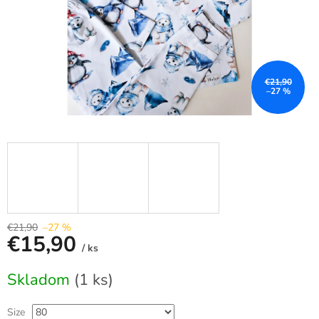
€21,90
–27 %
€21,90
–27 %
€15,90
/ ks
Jednotková
Skladom
(1 ks)
cena:
Size