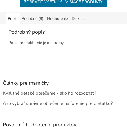
ZOBRAZIŤ VŠETKY SÚVISIACE PRODUKTY
Popis
Podobné (8)
Hodnotenie
Diskusia
Podrobný popis
Popis produktu nie je dostupný
Z
á
p
ä
Články pre mamičky
t
Kvalitné detské oblečenie - ako ho rozpoznať?
i
e
Ako vybrať správne oblečenie na fotenie pre dieťatko?
Posledné hodnotenie produktov