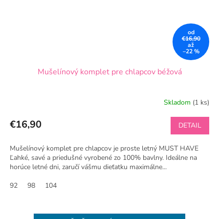
od
€16,90
až
–22 %
Mušelínový komplet pre chlapcov béžová
Skladom
(1 ks)
€16,90
DETAIL
Mušelínový komplet pre chlapcov je proste letný MUST HAVE
Ľahké, savé a priedušné vyrobené zo 100% bavlny. Ideálne na
horúce letné dni, zaručí vášmu dieťatku maximálne...
92
98
104