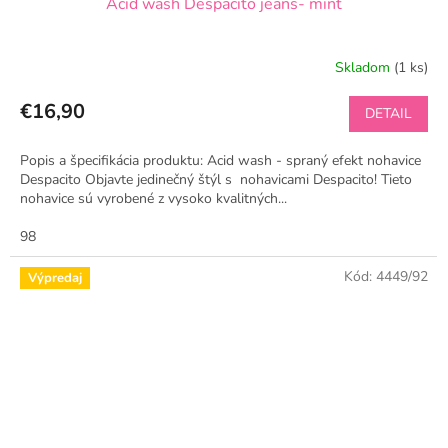
Acid wash Despacito jeans- mint
Skladom
(1 ks)
€16,90
DETAIL
Popis a špecifikácia produktu: Acid wash - spraný efekt nohavice
Despacito Objavte jedinečný štýl s nohavicami Despacito! Tieto
nohavice sú vyrobené z vysoko kvalitných...
98
Kód:
4449/92
Výpredaj