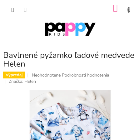
Prejsť
NÁKU
na
obsah
KOŠÍK
Bavlnené pyžamko ľadové medvede
Helen
Priemerné
Neohodnotené
Podrobnosti hodnotenia
Výpredaj
hodnotenie
Značka:
Helen
produktu
je
0,0
z
5
hviezdičiek.