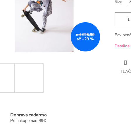
Size
od €25,90
Bavlnená
až –28 %
Detailné 
TLAČ
Doprava zadarmo
Pri nákupe nad 99€