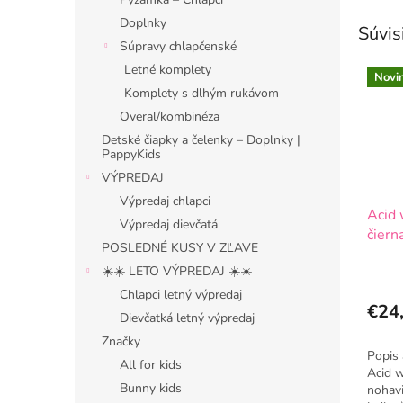
Doplnky
Súvis
Súpravy chlapčenské
Letné komplety
Novi
Komplety s dlhým rukávom
Overal/kombinéza
Detské čiapky a čelenky – Doplnky |
PappyKids
VÝPREDAJ
Výpredaj chlapci
Acid 
Výpredaj dievčatá
čiern
POSLEDNÉ KUSY V ZĽAVE
☀️☀️ LETO VÝPREDAJ ☀️☀️
Chlapci letný výpredaj
€24
Dievčatká letný výpredaj
Značky
Popis 
All for kids
Acid w
Bunny kids
nohavi