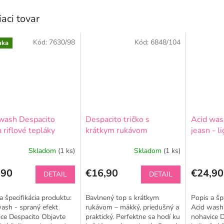
iaci tovar
Kód:
7630/98
Kód:
6848/104
nka
wash Despacito
Despacito tričko s
Acid was
a riflové tepláky
krátkym rukávom
jeasn - l
čokoládová
Skladom
(1 ks)
Skladom
(1 ks)
,90
€16,90
€24,90
DETAIL
DETAIL
a špecifikácia produktu:
Bavlnený top s krátkym
Popis a šp
ash - spraný efekt
rukávom – mäkký, priedušný a
Acid wash 
ce Despacito Objavte
praktický. Perfektne sa hodí ku
nohavice D