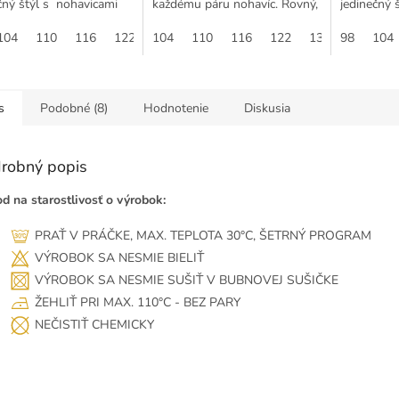
čný štýl s nohavicami
každému páru nohavíc. Rovný,
jedinečný 
ito! Tieto nohavice sú
bežný strih. Veľkosti 98 – 140.
Despacito!
ené z vysoko
104
110
116
122
Zloženie: 95 % bavlna, 5 %...
104
128
110
134
116
140
122
134
vyrobené 
98
104
ých...
kvalitných..
s
Podobné (8)
Hodnotenie
Diskusia
robný popis
d na starostlivosť o výrobok:
PRAŤ V PRÁČKE, MAX. TEPLOTA 30°C, ŠETRNÝ PROGRAM
VÝROBOK SA NESMIE BIELIŤ
VÝROBOK SA NESMIE SUŠIŤ V BUBNOVEJ SUŠIČKE
ŽEHLIŤ PRI MAX. 110°C - BEZ PARY
NEČISTIŤ CHEMICKY