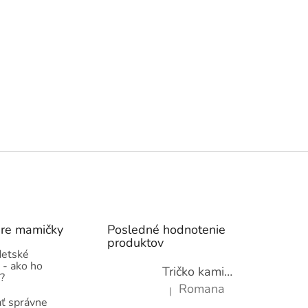
pre mamičky
Posledné hodnotenie
produktov
detské
 - ako ho
Tričko kamióny pre chlapcov - novinka (98-134)
?
Romana
|
Hodnotenie produktu je 5 z 5 hviez
ť správne