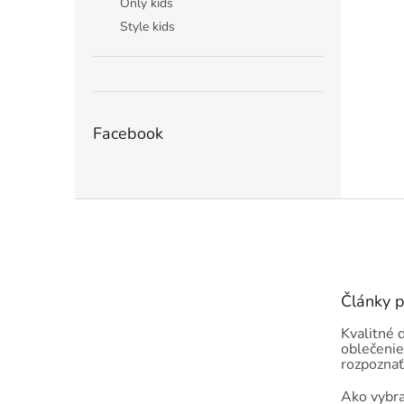
Only kids
Style kids
Facebook
Z
á
p
ä
t
Články 
i
e
Kvalitné 
oblečenie
rozpoznať
Ako vybra