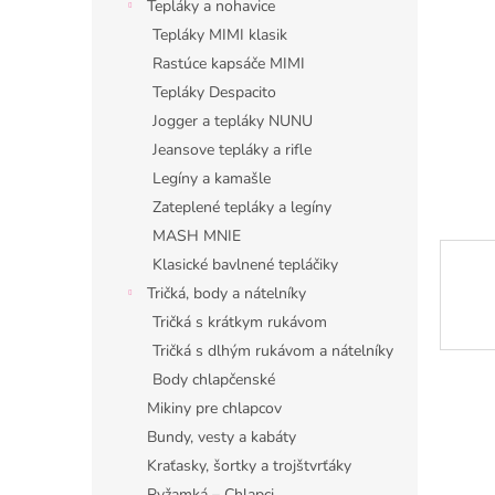
Tepláky a nohavice
Tepláky MIMI klasik
Rastúce kapsáče MIMI
Tepláky Despacito
Jogger a tepláky NUNU
Jeansove tepláky a rifle
Legíny a kamašle
Zateplené tepláky a legíny
MASH MNIE
Klasické bavlnené tepláčiky
Tričká, body a nátelníky
Tričká s krátkym rukávom
Tričká s dlhým rukávom a nátelníky
Body chlapčenské
Mikiny pre chlapcov
Bundy, vesty a kabáty
Kraťasky, šortky a trojštvrťáky
Pyžamká – Chlapci