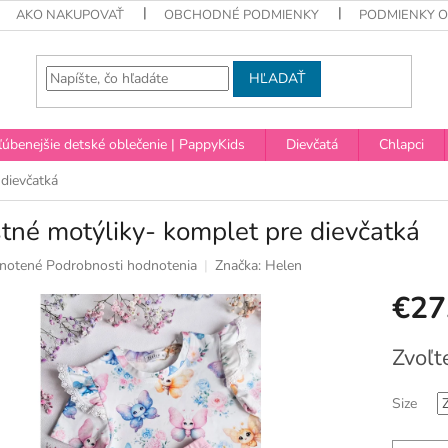
AKO NAKUPOVAŤ
OBCHODNÉ PODMIENKY
PODMIENKY 
HĽADAŤ
úbenejšie detské oblečenie | PappyKids
Dievčatá
Chlapci
 dievčatká
tné motýliky- komplet pre dievčatká
né
notené
Podrobnosti hodnotenia
Značka:
Helen
nie
€27
u
Jednotko
Zvoľt
cena:
ek.
Size