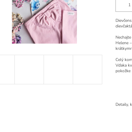
Dievčens
dievčakt
Nechajte 
Helene – 
krátkymr
Celý kom
Vďaka kv
pokožke 
Detaily, 