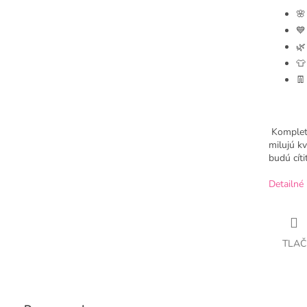
🌸
💙
🌿
👕
👖
Komplet 
milujú kv
budú cíti
Detailné 
TLAČ