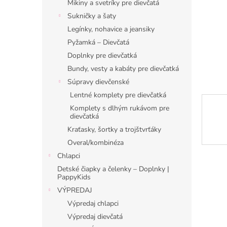
Mikiny a svetríky pre dievčatá
Sukničky a šaty
Legínky, nohavice a jeansiky
Pyžamká – Dievčatá
Doplnky pre dievčatká
Bundy, vesty a kabáty pre dievčatká
Súpravy dievčenské
Lentné komplety pre dievčatká
Komplety s dlhým rukávom pre
dievčatká
Kraťasky, šortky a trojštvrťáky
Overal/kombinéza
Chlapci
Detské čiapky a čelenky – Doplnky |
PappyKids
VÝPREDAJ
Výpredaj chlapci
Výpredaj dievčatá