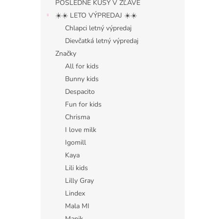
POSLEDNÉ KUSY V ZĽAVE
☀️☀️ LETO VÝPREDAJ ☀️☀️
Chlapci letný výpredaj
Dievčatká letný výpredaj
Značky
All for kids
Bunny kids
Despacito
Fun for kids
Chrisma
I love milk
Igomill
Kaya
Lili kids
Lilly Gray
Lindex
Mala MI
Manik