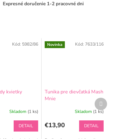
Expresné doručenie 1-2 pracovné dni
Kód:
5982/86
Kód:
7633/116
Novinka
dy kvietky
Tunika pre dievčatká Mash
Mnie
Ďalší
produkt
Skladom
(1 ks)
Skladom
(1 ks)
€13,90
DETAIL
DETAIL