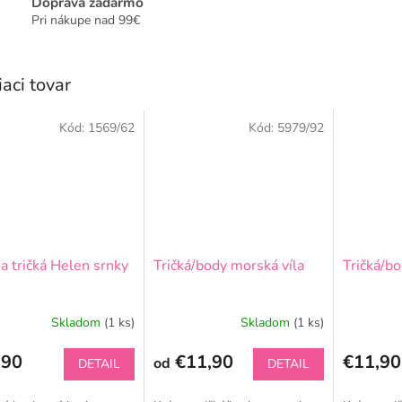
Doprava zadarmo
Pri nákupe nad 99€
iaci tovar
Kód:
1569/62
Kód:
5979/92
a tričká Helen srnky
Tričká/body morská víla
Tričká/bo
Skladom
(1 ks)
Skladom
(1 ks)
,90
€11,90
€11,90
od
DETAIL
DETAIL