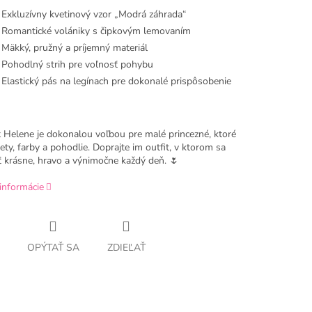
 Exkluzívny kvetinový vzor „Modrá záhrada“
 Romantické volániky s čipkovým lemovaním
 Mäkký, pružný a príjemný materiál
 Pohodlný strih pre voľnosť pohybu
 Elastický pás na legínach pre dokonalé prispôsobenie
Helene je dokonalou voľbou pre malé princezné, ktoré
ety, farby a pohodlie. Doprajte im outfit, v ktorom sa
ť krásne, hravo a výnimočne každý deň. 🌷
informácie
OPÝTAŤ SA
ZDIEĽAŤ