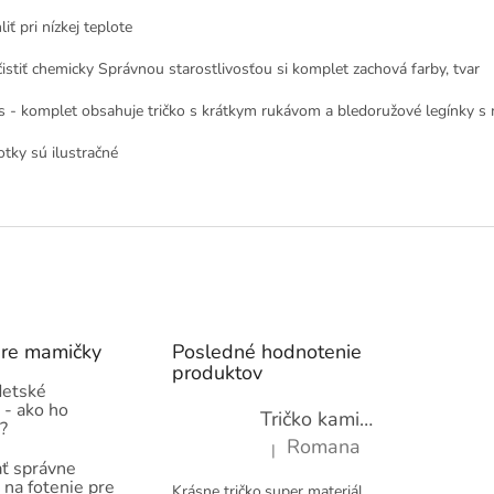
liť pri nízkej teplote
čistiť chemicky Správnou starostlivosťou si komplet zachová farby, tvar
s - komplet obsahuje tričko s krátkym rukávom a bledoružové legínky s m
otky sú ilustračné
pre mamičky
Posledné hodnotenie
produktov
detské
 - ako ho
Tričko kamióny pre chlapcov - novinka (98-134)
?
Romana
|
Hodnotenie produktu je 5 z 5 hviez
ť správne
 na fotenie pre
Krásne tričko,super materiál