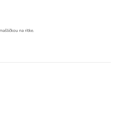
ašličkou na ritke.
dičiek.