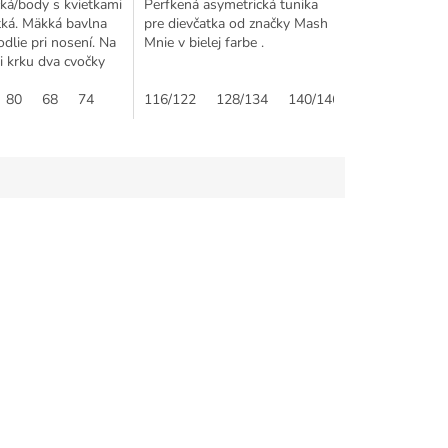
čká/body s kvietkami
Perfkená asymetrická tunika
tká. Mäkká bavlna
pre dievčatka od značky Mash
odlie pri nosení. Na
Mnie v bielej farbe .
i krku dva cvočky
uchšie obliekanie
u dieťatka. ...
74
80
68
74
116/122
128/134
140/146
152/158