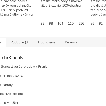
né bavlnené body s
Krásne tričká/body s morskou
Krásne tri
 rukávikom od značky
vílou Zloženie: 100%bavlna
pre dievča
 Ecru biely podklad.
zaručí poh
á majú dlhý rukávik a
body sä pr
nie pri krku je na patent,
pre jednod
čomu je ich obliekanie
92
98
104
110
116
80
cez hlavičk
86
68
92
s
Podobné (8)
Hodnotenie
Diskusia
robný popis
Starostlivosť o produkt / Pranie
ať pri max. 30 °C
ať naruby
používať bielidlo
sušiť v sušičke