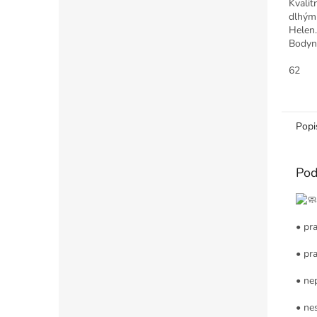
Kvalit
dlhým
Helen.
Bodynk
zapína
vďaka 
62
cez...
Popi
Pod
• pr
• pr
• ne
• ne