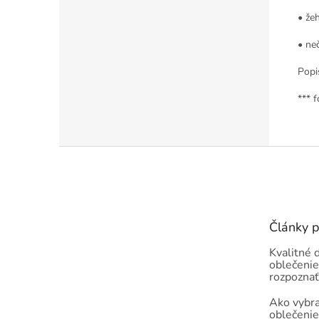
• žeh
• ne
Popi
*** f
Z
á
p
ä
t
Články 
i
e
Kvalitné 
oblečenie
rozpoznať
Ako vybra
oblečenie