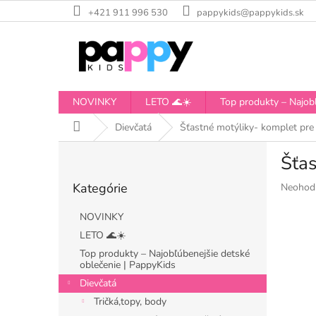
Prejsť
+421 911 996 530
pappykids@pappykids.sk
na
obsah
NOVINKY
LETO 🌊☀️
Top produkty – Najobľ
Domov
Dievčatá
Šťastné motýliky- komplet pre
B
Šťas
o
Preskočiť
č
Kategórie
Priemer
Neohod
kategórie
n
hodnote
ý
produkt
NOVINKY
p
je
LETO 🌊☀️
a
0,0
Top produkty – Najobľúbenejšie detské
z
n
oblečenie | PappyKids
5
e
hviezdiči
Dievčatá
l
Tričká,topy, body