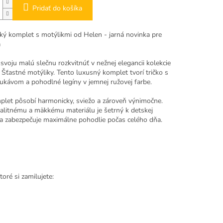
Pridať do košíka
ký komplet s motýlikmi od Helen - jarná novinka pre
á
svoju malú slečnu rozkvitnúť v nežnej elegancii kolekcie
Šťastné motýliky. Tento luxusný komplet tvorí tričko s
ukávom a pohodlné legíny v jemnej ružovej farbe.
plet pôsobí harmonicky, sviežo a zároveň výnimočne.
alitnému a mäkkému materiálu je šetrný k detskej
a zabezpečuje maximálne pohodlie počas celého dňa.
ktoré si zamilujete: