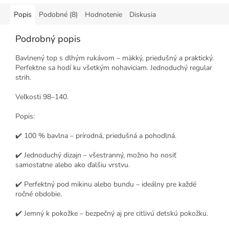
Popis
Podobné (8)
Hodnotenie
Diskusia
Podrobný popis
Bavlnený top s dlhým rukávom – mäkký, priedušný a praktický.
Perfektne sa hodí ku všetkým nohaviciam. Jednoduchý regular
strih.
Veľkosti 98–140.
Popis:
✔️ 100 % bavlna – prírodná, priedušná a pohodlná.
✔️ Jednoduchý dizajn – všestranný, možno ho nosiť
samostatne alebo ako ďalšiu vrstvu.
✔️ Perfektný pod mikinu alebo bundu – ideálny pre každé
ročné obdobie.
✔️ Jemný k pokožke – bezpečný aj pre citlivú detskú pokožku.