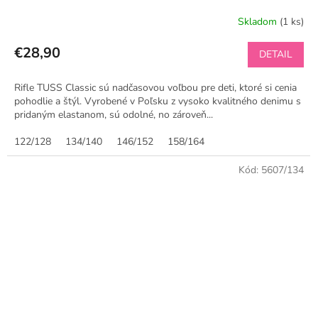
Skladom
(1 ks)
€28,90
DETAIL
Rifle TUSS Classic sú nadčasovou voľbou pre deti, ktoré si cenia
pohodlie a štýl. Vyrobené v Poľsku z vysoko kvalitného denimu s
pridaným elastanom, sú odolné, no zároveň...
122/128
134/140
146/152
158/164
Kód:
5607/134