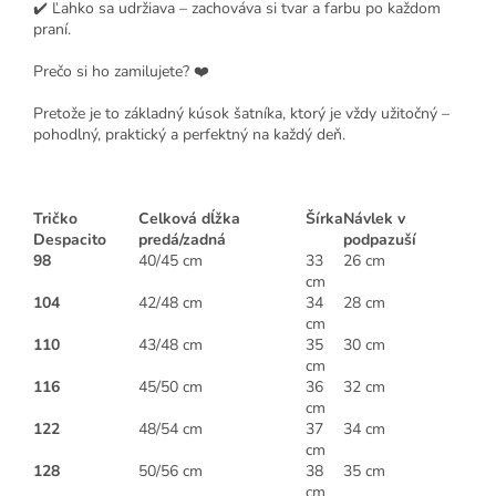
✔️ Ľahko sa udržiava – zachováva si tvar a farbu po každom
praní.
Prečo si ho zamilujete? ❤️
Pretože je to základný kúsok šatníka, ktorý je vždy užitočný –
pohodlný, praktický a perfektný na každý deň.
Tričko
Celková dĺžka
Šírka
Návlek v
Despacito
predá/zadná
podpazuší
98
40/45 cm
33
26 cm
cm
104
42/48 cm
34
28 cm
cm
110
43/48 cm
35
30 cm
cm
116
45/50 cm
36
32 cm
cm
122
48/54 cm
37
34 cm
cm
128
50/56 cm
38
35 cm
cm