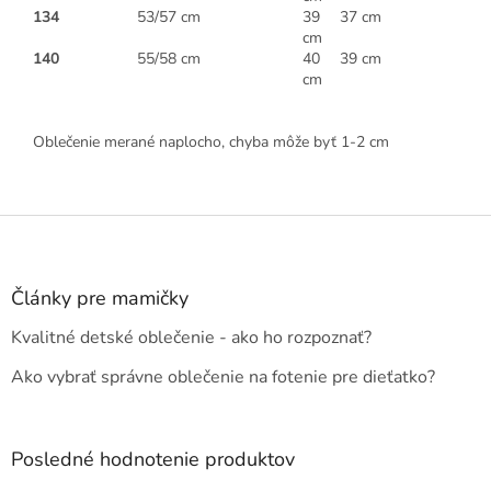
134
53/57 cm
39
37 cm
cm
140
55/58 cm
40
39 cm
cm
Oblečenie merané naplocho, chyba môže byť 1-2 cm
Z
á
p
ä
Články pre mamičky
t
Kvalitné detské oblečenie - ako ho rozpoznať?
i
e
Ako vybrať správne oblečenie na fotenie pre dieťatko?
Posledné hodnotenie produktov