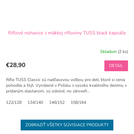
Riflové nohavice z mäkkej rifloviny TUSS black kapsáče
Skladom
(2 ks)
€28,90
DETAIL
Rifle TUSS Classic sú nadčasovou voľbou pre deti, ktoré si cenia
pohodlie a štýl. Vyrobené v Poľsku z vysoko kvalitného denimu s
pridaným elastanom, sú odolné, no zároveň...
122/128
134/140
146/152
158/164
ZOBRAZIŤ VŠETKY SÚVISIACE PRODUKTY