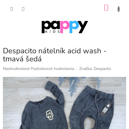
Prejsť
NÁKU
na
obsah
KOŠÍK
Despacito nátelník acid wash -
tmavá šedá
Priemerné
Neohodnotené
Podrobnosti hodnotenia
Značka:
Despacito
hodnotenie
produktu
je
0,0
z
5
hviezdičiek.