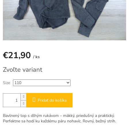
€21,90
/ ks
Jednotková
Zvoľte variant
cena:
Size
Pridať do košíka
Bavlnený top s dlhým rukávom – mäkký, priedušný a praktický.
Perfektne sa hodí ku každému páru nohavíc. Rovný, bežný strih.