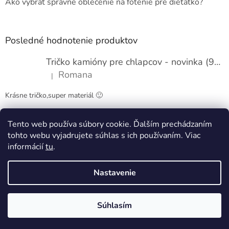
Ako vybrať správne oblečenie na fotenie pre dieťatko?
Posledné hodnotenie produktov
Tričko kamióny pre chlapcov - novinka (98-134)
Romana
|
Hodnotenie produktu je 5 z 5 hviezdičiek.
Krásne tričko,super materiál 🙂
Tento web používa súbory cookie. Ďalším prechádzaním
Obchodné podmienky
Kontakty
tohto webu vyjadrujete súhlas s ich používaním. Viac
informácií
tu
.
Nastavenie
Vytvoril Shoptet
Súhlasím
Copyright 2026
Pappy kids
. Všetky práva vyhradené.