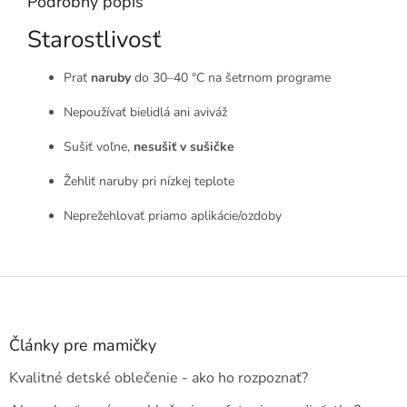
Podrobný popis
Starostlivosť
Prať
naruby
do 30–40 °C na šetrnom programe
Nepoužívať bielidlá ani aviváž
Sušiť voľne,
nesušiť v sušičke
Žehliť naruby pri nízkej teplote
Neprežehlovať priamo aplikácie/ozdoby
Z
á
p
ä
Články pre mamičky
t
Kvalitné detské oblečenie - ako ho rozpoznať?
i
e