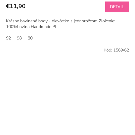
€11,90
DETAIL
Krásne bavlnené body - dievčatko s jednorožcom Zloženie:
100%bavlna Handmade PL
92
98
80
Kód:
1569/62