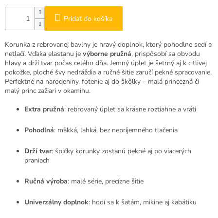
Pridať do košíka
Korunka z rebrovanej bavlny je hravý doplnok, ktorý pohodlne sedí a
netlačí. Vďaka elastanu je
výborne pružná
, prispôsobí sa obvodu
hlavy a drží tvar počas celého dňa. Jemný úplet je šetrný aj k citlivej
pokožke, ploché švy nedráždia a ručné šitie zaručí pekné spracovanie.
Perfektné na narodeniny, fotenie aj do škôlky – malá princezná či
malý princ zažiari v okamihu.
Extra pružná
: rebrovaný úplet sa krásne roztiahne a vráti
Pohodlná
: mäkká, ľahká, bez nepríjemného tlačenia
Drží tvar
: špičky korunky zostanú pekné aj po viacerých
praniach
Ručná výroba
: malé série, precízne šitie
Univerzálny doplnok
: hodí sa k šatám, mikine aj kabátiku