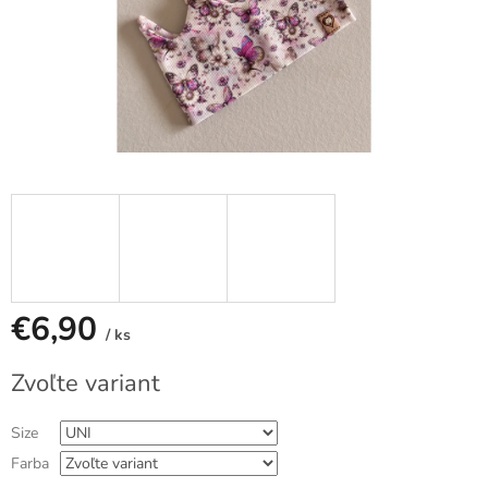
€6,90
/ ks
Jednotková
Zvoľte variant
cena:
Size
Farba