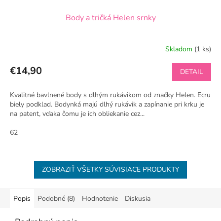
Body a tričká Helen srnky
Skladom
(1 ks)
€14,90
DETAIL
Kvalitné bavlnené body s dlhým rukávikom od značky Helen. Ecru
biely podklad. Bodynká majú dlhý rukávik a zapínanie pri krku je
na patent, vďaka čomu je ich obliekanie cez...
62
ZOBRAZIŤ VŠETKY SÚVISIACE PRODUKTY
Popis
Podobné (8)
Hodnotenie
Diskusia