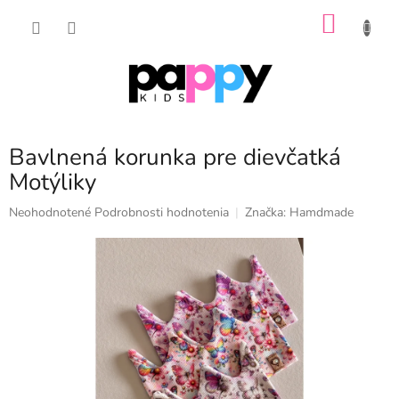
Prejsť
NÁKU
na
obsah
KOŠÍK
Bavlnená korunka pre dievčatká
Motýliky
Priemerné
Neohodnotené
Podrobnosti hodnotenia
Značka:
Hamdmade
hodnotenie
produktu
je
0,0
z
5
hviezdičiek.