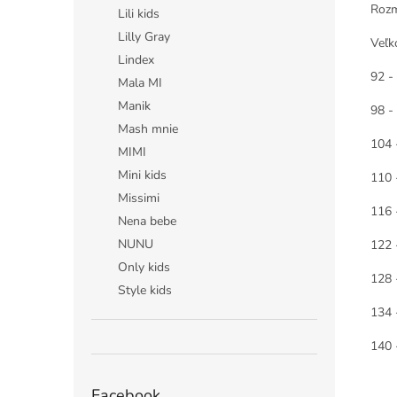
Rozm
Lili kids
Lilly Gray
Veľko
Lindex
92 -
Mala MI
Manik
98 -
Mash mnie
104 
MIMI
Mini kids
110 
Missimi
116 
Nena bebe
NUNU
122 
Only kids
128 
Style kids
134 
140 
Facebook