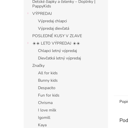
Detské čiapky a čelenky – Doplnky |
PappyKids
VÝPREDAJ
Výpredaj chlapci
Výpredaj dievčatá
POSLEDNÉ KUSY V ZĽAVE
☀️☀️ LETO VÝPREDAJ ☀️☀️
Chlapci letný výpredaj
Dievčatká letný výpredaj
Značky
All for kids
Bunny kids
Despacito
Fun for kids
Popi
Chrisma
I love milk
Igomill
Pod
Kaya