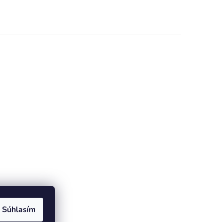
dičiek.
Súhlasím