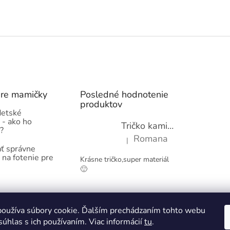
pre mamičky
Posledné hodnotenie
produktov
detské
 - ako ho
Tričko kamióny pre chlapcov - novinka (98-134)
?
Romana
|
Hodnotenie produktu je 5 z 5 hviez
ť správne
 na fotenie pre
Krásne tričko,super materiál
🙂
Obchodné podmienky
Kontakty
oužíva súbory cookie. Ďalším prechádzaním tohto webu
súhlas s ich používaním. Viac informácií
tu
.