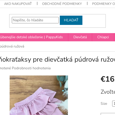
AKO NAKUPOVAŤ
OBCHODNÉ PODMIENKY
PODMIENKY 
HĽADAŤ
úbenejšie detské oblečenie | PappyKids
Dievčatá
Chlapci
 púdrová ružová
okraťaksy pre dievčatká púdrová ružo
né
notené
Podrobnosti hodnotenia
nie
€16
u
Jednotko
Zvoľt
cena:
ek.
Size