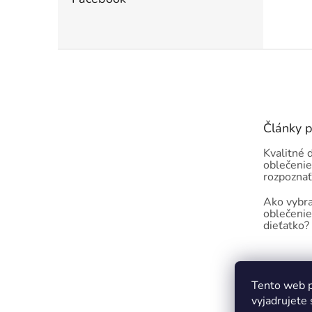
Z
á
p
ä
t
Články 
i
e
Kvalitné 
oblečenie
rozpoznať
Ako vybra
oblečenie
dieťatko?
Tento web p
vyjadrujete 