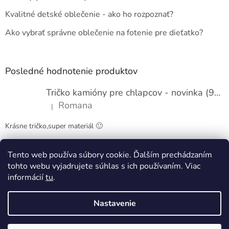
t
Kvalitné detské oblečenie - ako ho rozpoznať?
i
e
Ako vybrať správne oblečenie na fotenie pre dieťatko?
Posledné hodnotenie produktov
Tričko kamióny pre chlapcov - novinka (98-134)
Romana
|
Hodnotenie produktu je 5 z 5 hviezdičiek.
Krásne tričko,super materiál 🙂
Tento web používa súbory cookie. Ďalším prechádzaním
Obchodné podmienky
Kontakty
tohto webu vyjadrujete súhlas s ich používaním. Viac
informácií
tu
.
Nastavenie
Vytvoril Shoptet