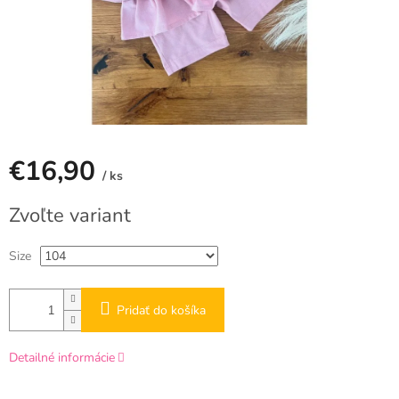
€16,90
/ ks
Jednotková
Zvoľte variant
cena:
Size
Pridať do košíka
Detailné informácie