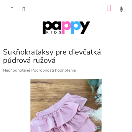
Prejsť
NÁKU
na
obsah
KOŠÍK
Sukňokraťaksy pre dievčatká
púdrová ružová
Priemerné
Neohodnotené
Podrobnosti hodnotenia
hodnotenie
produktu
je
0,0
z
5
hviezdičiek.