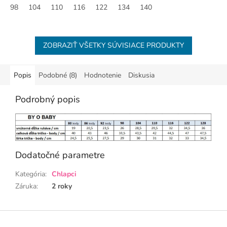
98
104
110
116
122
134
140
ZOBRAZIŤ VŠETKY SÚVISIACE PRODUKTY
Popis
Podobné (8)
Hodnotenie
Diskusia
Podrobný popis
Dodatočné parametre
Kategória
:
Chlapci
Záruka
:
2 roky
Z
á