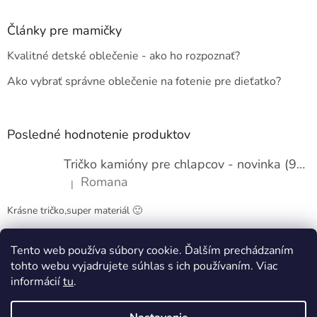
p
ä
Články pre mamičky
t
Kvalitné detské oblečenie - ako ho rozpoznať?
i
e
Ako vybrať správne oblečenie na fotenie pre dieťatko?
Posledné hodnotenie produktov
Tričko kamióny pre chlapcov - novinka (98-134)
Romana
|
Hodnotenie produktu je 5 z 5 hviezdičiek.
Krásne tričko,super materiál 🙂
Tento web používa súbory cookie. Ďalším prechádzaním
Obchodné podmienky
Kontakty
tohto webu vyjadrujete súhlas s ich používaním. Viac
informácií
tu
.