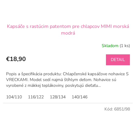
Kapsáče s rastúcim patentom pre chlapcov MIMI morská
modrá
Skladom
(1 ks)
€18,90
DETAIL
Popis a špecifikácia produktu: Chlapčenské kapsáčove nohavice S
VRECKAMI. Model sedí najmä štíhlym deťom. Nohavice sú
vyrobené z mäkkej teplákoviny, poskytujú dieťaťu...
104/110
116/122
128/134
140/146
Kód:
6851/98