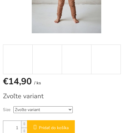
€14,90
/ ks
Jednotková
Zvoľte variant
cena:
Size
Pridať do košíka