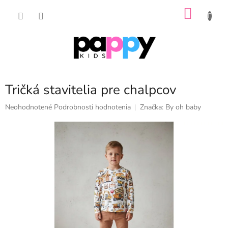
Prejsť
NÁKU
na
obsah
KOŠÍK
Tričká stavitelia pre chalpcov
Priemerné
Neohodnotené
Podrobnosti hodnotenia
Značka:
By oh baby
hodnotenie
produktu
je
0,0
z
5
hviezdičiek.