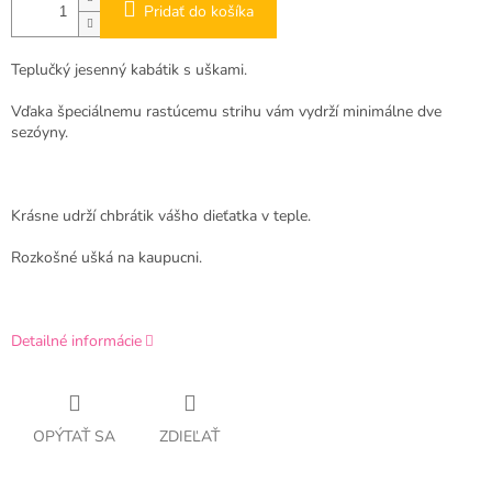
Pridať do košíka
Teplučký jesenný kabátik s uškami.
Vďaka špeciálnemu rastúcemu strihu vám vydrží minimálne dve
sezóyny.
Krásne udrží chbrátik vášho dieťatka v teple.
Rozkošné ušká na kaupucni.
Detailné informácie
OPÝTAŤ SA
ZDIEĽAŤ