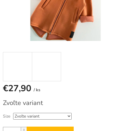
€27,90
/ ks
Jednotková
Zvoľte variant
cena:
Size