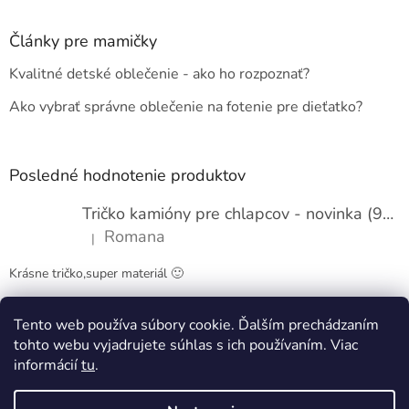
á
p
ä
Články pre mamičky
t
Kvalitné detské oblečenie - ako ho rozpoznať?
i
e
Ako vybrať správne oblečenie na fotenie pre dieťatko?
Posledné hodnotenie produktov
Tričko kamióny pre chlapcov - novinka (98-134)
Romana
|
Hodnotenie produktu je 5 z 5 hviezdičiek.
Krásne tričko,super materiál 🙂
Tento web používa súbory cookie. Ďalším prechádzaním
Obchodné podmienky
Kontakty
tohto webu vyjadrujete súhlas s ich používaním. Viac
informácií
tu
.