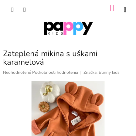
Prejsť
NÁKU
na
obsah
KOŠÍK
Zateplená mikina s uškami
karamelová
Priemerné
Neohodnotené
Podrobnosti hodnotenia
Značka:
Bunny kids
hodnotenie
produktu
je
0,0
z
5
hviezdičiek.