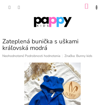
Prejsť
NÁKU
na
obsah
KOŠÍK
Zateplená bunička s uškami
kráľovská modrá
Priemerné
Neohodnotené
Podrobnosti hodnotenia
Značka:
Bunny kids
hodnotenie
produktu
je
0,0
z
5
hviezdičiek.