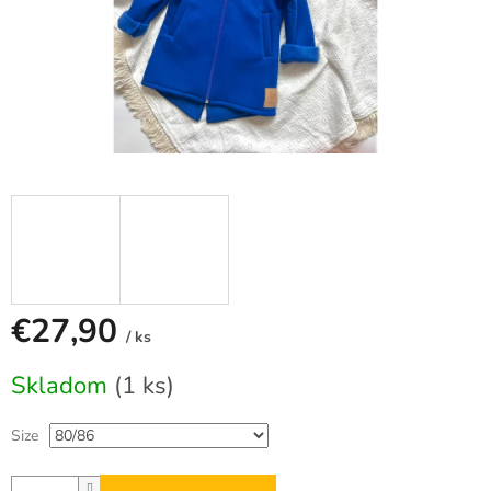
€27,90
/ ks
Jednotková
Skladom
(1 ks)
cena:
Size