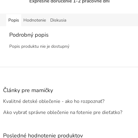
Expresné doručenie 1-2 pracovné dni
Popis
Hodnotenie
Diskusia
Podrobný popis
Popis produktu nie je dostupný
Z
á
p
ä
Články pre mamičky
t
Kvalitné detské oblečenie - ako ho rozpoznať?
i
e
Ako vybrať správne oblečenie na fotenie pre dieťatko?
Posledné hodnotenie produktov