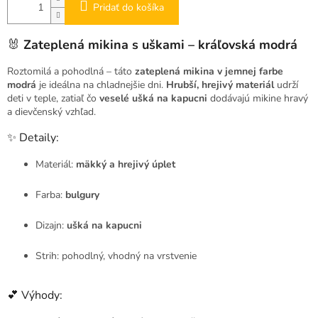
Pridať do košíka
🐰
Zateplená mikina s uškami – kráľovská modrá
Roztomilá a pohodlná – táto
zateplená mikina v jemnej farbe
modrá
je ideálna na chladnejšie dni.
Hrubší, hrejivý materiál
udrží
deti v teple, zatiaľ čo
veselé ušká na kapucni
dodávajú mikine hravý
a dievčenský vzhľad.
✨ Detaily:
Materiál:
mäkký a hrejivý úplet
Farba:
bulgury
Dizajn:
ušká na kapucni
Strih: pohodlný, vhodný na vrstvenie
💕 Výhody: