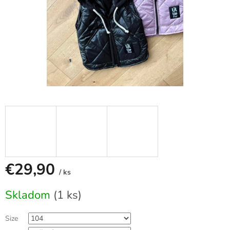
€29,90
/ ks
Jednotková
Skladom
(1 ks)
cena:
Size