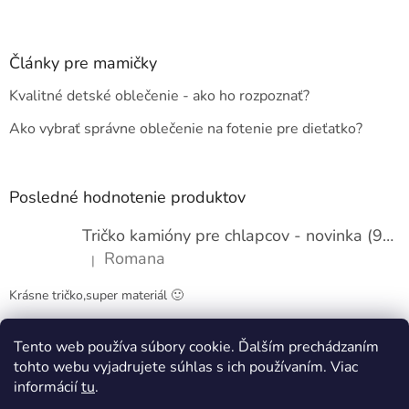
Z
á
p
ä
Články pre mamičky
t
Kvalitné detské oblečenie - ako ho rozpoznať?
i
e
Ako vybrať správne oblečenie na fotenie pre dieťatko?
Posledné hodnotenie produktov
Tričko kamióny pre chlapcov - novinka (98-134)
Romana
|
Hodnotenie produktu je 5 z 5 hviezdičiek.
Krásne tričko,super materiál 🙂
Tento web používa súbory cookie. Ďalším prechádzaním
Obchodné podmienky
Kontakty
tohto webu vyjadrujete súhlas s ich používaním. Viac
informácií
tu
.