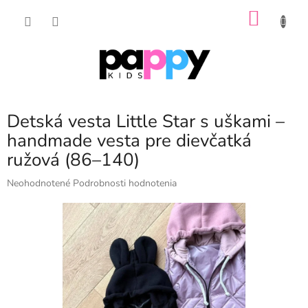
Prejsť
NÁKU
na
obsah
KOŠÍK
Detská vesta Little Star s uškami –
handmade vesta pre dievčatká
ružová (86–140)
Priemerné
Neohodnotené
Podrobnosti hodnotenia
hodnotenie
produktu
je
0,0
z
5
hviezdičiek.