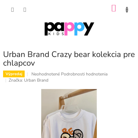
Prejsť
NÁKU
na
obsah
KOŠÍK
Urban Brand Crazy bear kolekcia pre
chlapcov
Priemerné
Neohodnotené
Podrobnosti hodnotenia
Výpredaj
hodnotenie
Značka:
Urban Brand
produktu
je
0,0
z
5
hviezdičiek.