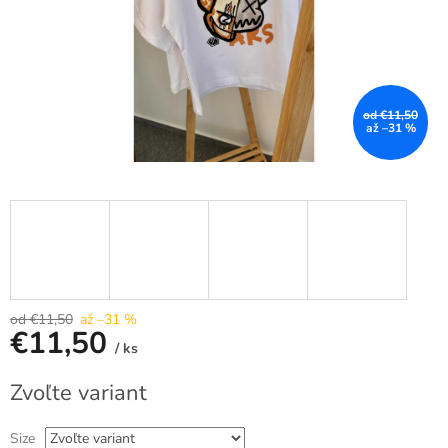
od €11,50
až –31 %
od €11,50
až –31 %
€11,50
/ ks
Jednotková
Zvoľte variant
cena:
Size