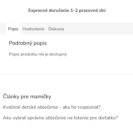
Expresné doručenie 1-2 pracovné dni
Popis
Hodnotenie
Diskusia
Podrobný popis
Popis produktu nie je dostupný
Z
á
p
ä
Články pre mamičky
t
Kvalitné detské oblečenie - ako ho rozpoznať?
i
e
Ako vybrať správne oblečenie na fotenie pre dieťatko?