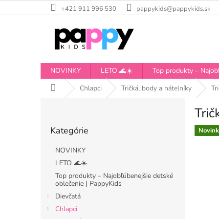
Prejsť
+421 911 996 530
pappykids@pappykids.sk
na
obsah
NOVINKY
LETO 🌊☀️
Top produkty – Najobľ
Domov
Chlapci
Tričká, body a nátelníky
Tr
B
Trič
o
Preskočiť
č
Kategórie
kategórie
Novink
n
ý
NOVINKY
p
LETO 🌊☀️
a
Top produkty – Najobľúbenejšie detské
n
oblečenie | PappyKids
e
Dievčatá
l
Chlapci