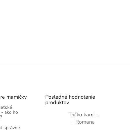
pre mamičky
Posledné hodnotenie
produktov
detské
 - ako ho
Tričko kamióny pre chlapcov - novinka (98-134)
?
Romana
|
Hodnotenie produktu je 5 z 5 hviez
ť správne