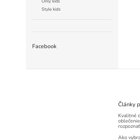
Only kids
Style kids
Facebook
Z
á
p
ä
t
Články 
i
e
Kvalitné 
oblečenie
rozpoznať
Ako vybra