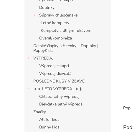
Doplnky
Súpravy chlapčenské
Letné komplety
Komplety s dlhým rukávom
Overal/kombinéza
Detské čiapky a čelenky – Doplnky |
PappyKids
VÝPREDAJ
Výpredaj chlapci
Výpredaj dievčatá
POSLEDNÉ KUSY V ZĽAVE
☀️☀️ LETO VÝPREDAJ ☀️☀️
Chlapci letný výpredaj
Dievčatká letný výpredaj
Popi
Značky
All for kids
Pod
Bunny kids