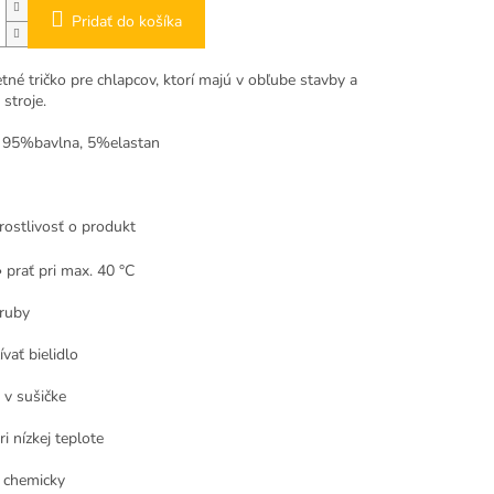
Pridať do košíka
tné tričko pre chlapcov, ktorí majú v obľube stavby a
stroje.
: 95%bavlna, 5%elastan
ostlivosť o produkt
• prať pri max. 40 °C
aruby
vať bielidlo
 v sušičke
ri nízkej teplote
ť chemicky