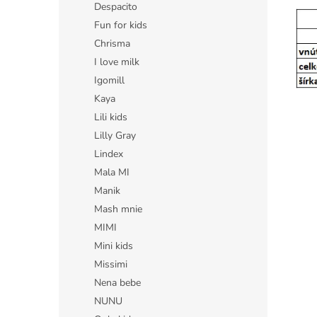
Despacito
Fun for kids
Chrisma
I love milk
Igomill
Kaya
Lili kids
Lilly Gray
Lindex
Mala MI
Manik
Mash mnie
MIMI
Mini kids
Missimi
Nena bebe
NUNU