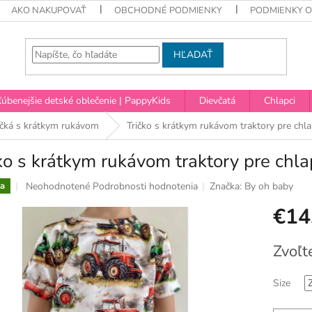
AKO NAKUPOVAŤ
OBCHODNÉ PODMIENKY
PODMIENKY 
HĽADAŤ
úbenejšie detské oblečenie | PappyKids
Dievčatá
Chlapci
ičká s krátkym rukávom
Tričko s krátkym rukávom traktory pre chl
ko s krátkym rukávom traktory pre chl
Priemerné
Neohodnotené
Podrobnosti hodnotenia
Značka:
By oh baby
a
hodnotenie
€14
produktu
je
0,0
Jednotko
Zvoľt
z
cena:
5
hviezdičiek.
Size