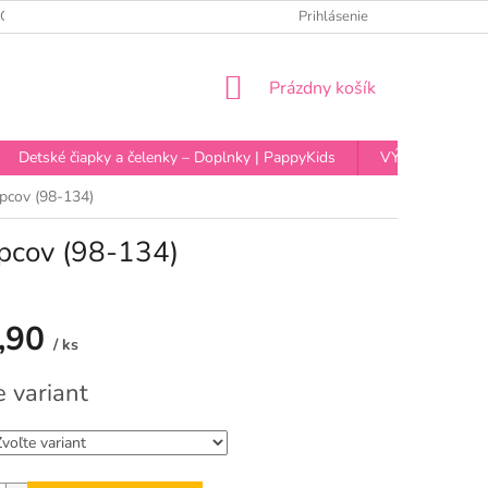
OCHRANY OSOBNÝCH ÚDAJOV
Prihlásenie
NÁKUPNÝ
Prázdny košík
KOŠÍK
Detské čiapky a čelenky – Doplnky | PappyKids
VÝPREDAJ
apcov (98-134)
apcov (98-134)
,90
/ ks
vá
e variant