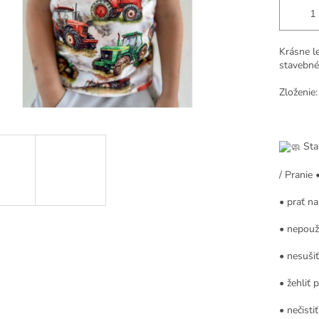
Krásne le
stavebné 
Zloženie
Star
/ Pranie 
• prať n
• nepouží
• nesušiť
• žehliť p
• nečisti