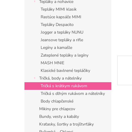
Tepláky a nohavice
Tepláky MIMI klasik
Rastúce kapsáče MIMI
Tepláky Despacito
Jogger a tepláky NUNU
Jeansove tepláky a rifle
Legíny a kamašle
Zateplené tepláky a legíny
MASH MNIE
Klasické bavlnené tepláčiky
Tričká, body a nátelníky
Tričká s krátkym rukávom
Tričká s dlhým rukávom a nátelníky
Body chlapčenské
Mikiny pre chlapcov
Bundy, vesty a kabáty
Kraťasky, šortky a trojštvrťáky
Pyžamká – Chlapci