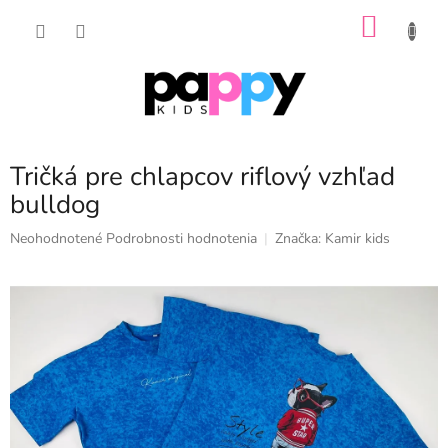
Prejsť
NÁKU
na
obsah
KOŠÍK
Tričká pre chlapcov riflový vzhľad
bulldog
Priemerné
Neohodnotené
Podrobnosti hodnotenia
Značka:
Kamir kids
hodnotenie
produktu
je
0,0
z
5
hviezdičiek.