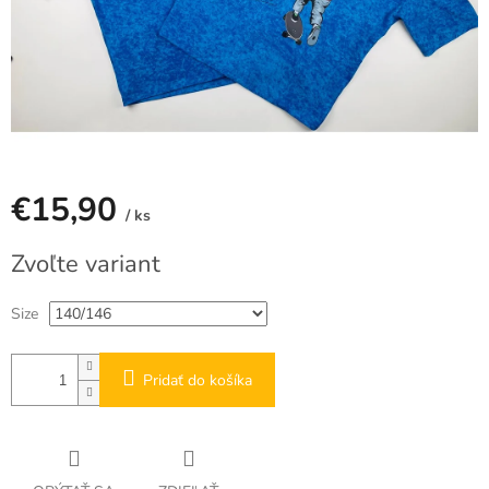
€15,90
/ ks
Jednotková
Zvoľte variant
cena:
Size
Pridať do košíka