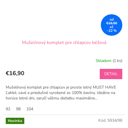
od
€16,90
až
–22 %
Mušelínový komplet pre chlapcov béžová
Skladom
(1 ks)
€16,90
DETAIL
Mušelínový komplet pre chlapcov je proste letný MUST HAVE
Ľahké, savé a priedušné vyrobené zo 100% bavlny. Ideálne na
horúce letné dni, zaručí vášmu dieťatku maximálne...
92
98
104
Kód:
5934/98
Novinka