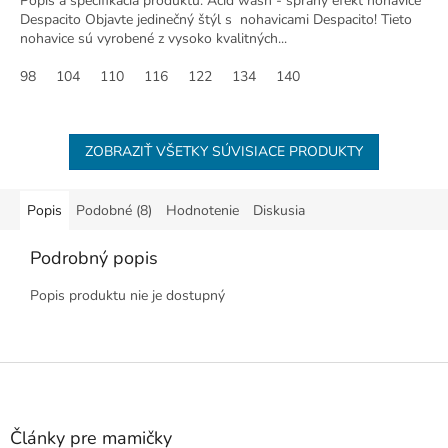
Popis a špecifikácia produktu: Acid wash - spraný efekt nohavice
Despacito Objavte jedinečný štýl s nohavicami Despacito! Tieto
nohavice sú vyrobené z vysoko kvalitných...
98
104
110
116
122
134
140
ZOBRAZIŤ VŠETKY SÚVISIACE PRODUKTY
Popis
Podobné (8)
Hodnotenie
Diskusia
Podrobný popis
Popis produktu nie je dostupný
Z
á
p
ä
Články pre mamičky