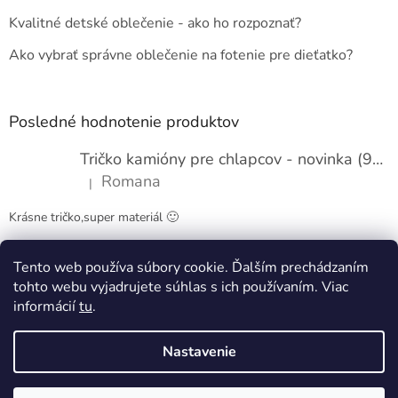
t
Kvalitné detské oblečenie - ako ho rozpoznať?
i
e
Ako vybrať správne oblečenie na fotenie pre dieťatko?
Posledné hodnotenie produktov
Tričko kamióny pre chlapcov - novinka (98-134)
Romana
|
Hodnotenie produktu je 5 z 5 hviezdičiek.
Krásne tričko,super materiál 🙂
Tento web používa súbory cookie. Ďalším prechádzaním
Obchodné podmienky
Kontakty
tohto webu vyjadrujete súhlas s ich používaním. Viac
informácií
tu
.
Nastavenie
Vytvoril Shoptet