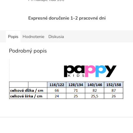
Expresné doručenie 1-2 pracovné dni
Popis
Hodnotenie
Diskusia
Podrobný popis
Z
á
p