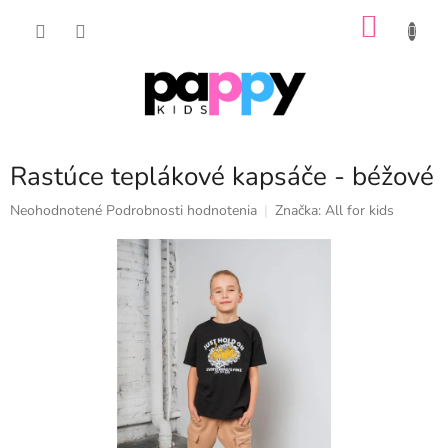
Prejsť
NÁKU
na
obsah
KOŠÍK
Rastúce teplákové kapsáče - béžové
Priemerné
Neohodnotené
Podrobnosti hodnotenia
Značka:
All for kids
hodnotenie
produktu
je
0,0
z
5
hviezdičiek.