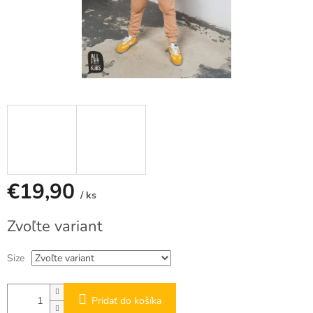
€19,90
/ ks
Jednotková
Zvoľte variant
cena:
Size
Pridať do košíka