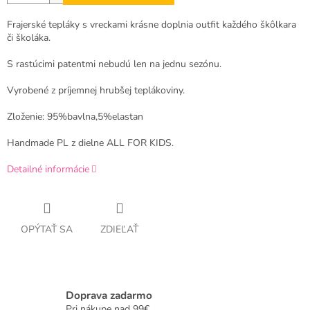
Frajerské tepláky s vreckami krásne doplnia outfit každého škôlkara
či školáka.
S rastúcimi patentmi nebudú len na jednu sezónu.
Vyrobené z príjemnej hrubšej teplákoviny.
Zloženie: 95%bavlna,5%elastan
Handmade PL z dielne ALL FOR KIDS.
Detailné informácie
OPÝTAŤ SA
ZDIEĽAŤ
Doprava zadarmo
Pri nákupe nad 99€