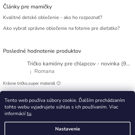
ä
Články pre mamičky
t
Kvalitné detské oblečenie - ako ho rozpoznať?
i
e
Ako vybrať správne oblečenie na fotenie pre dieťatko?
Posledné hodnotenie produktov
Tričko kamióny pre chlapcov - novinka (98-134)
Romana
|
Hodnotenie produktu je 5 z 5 hviezdičiek.
Krásne tričko,super materiál 🙂
Tento web používa súbory cookie. Ďalším prechádzaním
Obchodné podmienky
Kontakty
tohto webu vyjadrujete súhlas s ich používaním. Viac
informácií
tu
.
Nastavenie
Vytvoril Shoptet