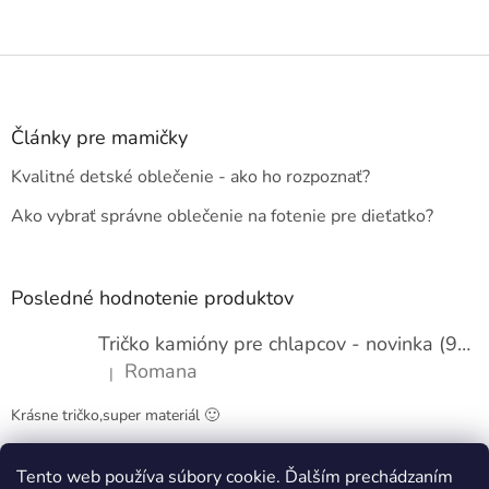
Z
á
p
ä
Články pre mamičky
t
Kvalitné detské oblečenie - ako ho rozpoznať?
i
e
Ako vybrať správne oblečenie na fotenie pre dieťatko?
Posledné hodnotenie produktov
Tričko kamióny pre chlapcov - novinka (98-134)
Romana
|
Hodnotenie produktu je 5 z 5 hviezdičiek.
Krásne tričko,super materiál 🙂
Tento web používa súbory cookie. Ďalším prechádzaním
Obchodné podmienky
Kontakty