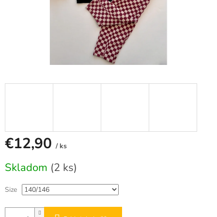
€12,90
/ ks
Jednotková
Skladom
(2 ks)
cena:
Size