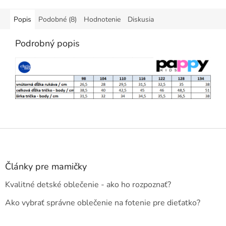
Popis
Podobné (8)
Hodnotenie
Diskusia
Podrobný popis
Z
á
p
ä
Články pre mamičky
t
Kvalitné detské oblečenie - ako ho rozpoznať?
i
e
Ako vybrať správne oblečenie na fotenie pre dieťatko?