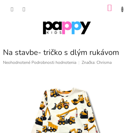
Prejsť
NÁKU
na
obsah
KOŠÍK
Na stavbe- tričko s dlým rukávom
Priemerné
Neohodnotené
Podrobnosti hodnotenia
Značka:
Chrisma
hodnotenie
produktu
je
0,0
z
5
hviezdičiek.