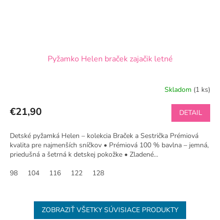
Pyžamko Helen braček zajačik letné
Skladom
(1 ks)
€21,90
DETAIL
Detské pyžamká Helen – kolekcia Braček a Sestrička Prémiová
kvalita pre najmenších sníčkov • Prémiová 100 % bavlna – jemná,
priedušná a šetrná k detskej pokožke • Zladené...
98
104
116
122
128
ZOBRAZIŤ VŠETKY SÚVISIACE PRODUKTY