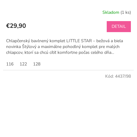
Skladom
(1 ks)
€29,90
DETAIL
Chlapčenský bavlnený komplet LITTLE STAR – bežová a biela
novinka Štýlový a maximálne pohodlný komplet pre malých
chlapcov, ktorí sa chcú cítiť komfortne počas celého dňa...
116
122
128
Kód:
4437/98