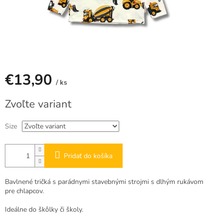
€13,90
/ ks
Jednotková
Zvoľte variant
cena:
Size
Pridať do košíka
Bavlnené tričká s parádnymi stavebnými strojmi s dlhým rukávom
pre chlapcov.
Ideálne do škôlky či školy.