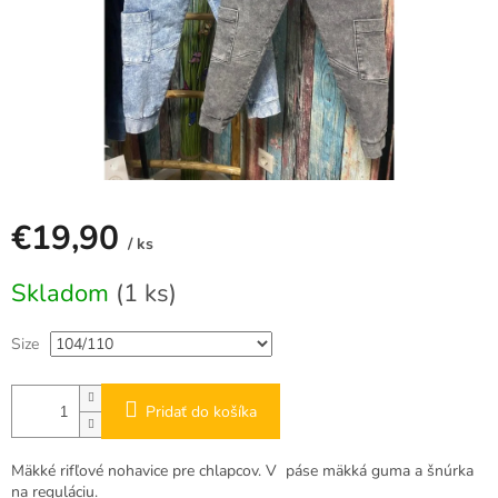
€19,90
/ ks
Jednotková
Skladom
(1 ks)
cena:
Size
Pridať do košíka
Mäkké rifľové nohavice pre chlapcov. V páse mäkká guma a šnúrka
na reguláciu.