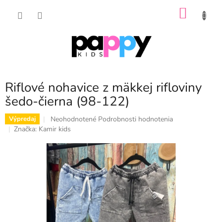
Prejsť
NÁKU
na
obsah
KOŠÍK
Riflové nohavice z mäkkej rifloviny
šedo-čierna (98-122)
Priemerné
Neohodnotené
Podrobnosti hodnotenia
Výpredaj
hodnotenie
Značka:
Kamir kids
produktu
je
0,0
z
5
hviezdičiek.