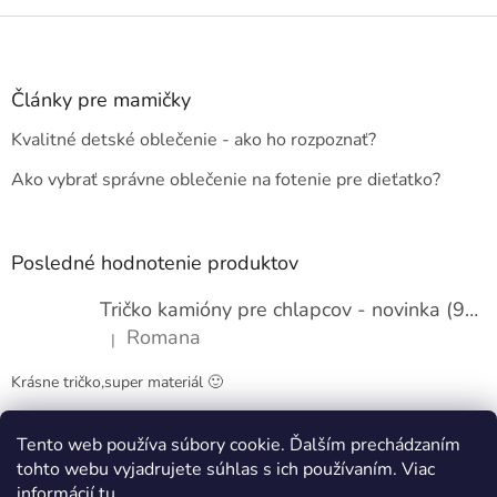
Z
á
p
ä
Články pre mamičky
t
Kvalitné detské oblečenie - ako ho rozpoznať?
i
e
Ako vybrať správne oblečenie na fotenie pre dieťatko?
Posledné hodnotenie produktov
Tričko kamióny pre chlapcov - novinka (98-134)
Romana
|
Hodnotenie produktu je 5 z 5 hviezdičiek.
Krásne tričko,super materiál 🙂
Tento web používa súbory cookie. Ďalším prechádzaním
Obchodné podmienky
Kontakty
tohto webu vyjadrujete súhlas s ich používaním. Viac
informácií
tu
.